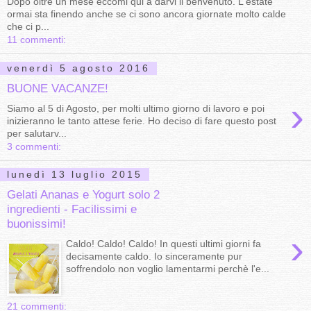
Dopo oltre un mese eccomi qui a darvi il benvenuto. L'estate
ormai sta finendo anche se ci sono ancora giornate molto calde
che ci p...
11 commenti:
venerdì 5 agosto 2016
BUONE VACANZE!
›
Siamo al 5 di Agosto, per molti ultimo giorno di lavoro e poi
inizieranno le tanto attese ferie. Ho deciso di fare questo post
per salutarv...
3 commenti:
lunedì 13 luglio 2015
Gelati Ananas e Yogurt solo 2
ingredienti - Facilissimi e
buonissimi!
›
Caldo! Caldo! Caldo! In questi ultimi giorni fa
decisamente caldo. Io sinceramente pur
soffrendolo non voglio lamentarmi perchè l'e...
21 commenti: