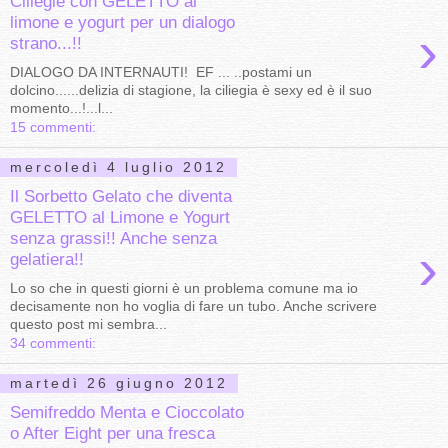
Ciliegie con GELETTO al
limone e yogurt per un dialogo
›
strano...!!
DIALOGO DA INTERNAUTI! EF ... ..postami un
dolcino......delizia di stagione, la ciliegia è sexy ed è il suo
momento...!...l...
15 commenti:
mercoledì 4 luglio 2012
Il Sorbetto Gelato che diventa
GELETTO al Limone e Yogurt
senza grassi!! Anche senza
›
gelatiera!!
Lo so che in questi giorni è un problema comune ma io
decisamente non ho voglia di fare un tubo. Anche scrivere
questo post mi sembra...
34 commenti:
martedì 26 giugno 2012
Semifreddo Menta e Cioccolato
o After Eight per una fresca