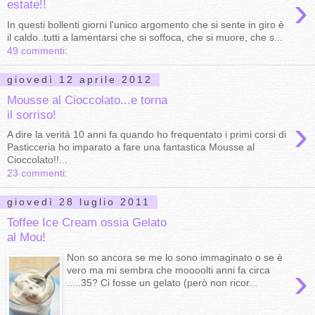
›
estate!!
In questi bollenti giorni l'unico argomento che si sente in giro è
il caldo..tutti a lamentarsi che si soffoca, che si muore, che s...
49 commenti:
giovedì 12 aprile 2012
Mousse al Cioccolato...e torna
il sorriso!
›
A dire la verità 10 anni fa quando ho frequentato i primi corsi di
Pasticceria ho imparato a fare una fantastica Mousse al
Cioccolato!!...
23 commenti:
giovedì 28 luglio 2011
Toffee Ice Cream ossia Gelato
al Mou!
Non so ancora se me lo sono immaginato o se è
›
vero ma mi sembra che moooolti anni fa circa
.....35? Ci fosse un gelato (però non ricor...