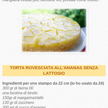
TORTA ROVESCIATA ALL'ANANAS SENZA
LATTOSIO
Ingredienti per uno stampo da 22 cm (io ho usato da 24)
300 gr di farina 00
una bustina di lievito
150gr di margarinaVallè
130 gr di zucchero
200 ml di succo d'ananas