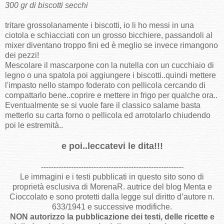
300 gr di biscotti secchi
tritare grossolanamente i biscotti, io li ho messi in una
ciotola e schiacciati con un grosso bicchiere, passandoli al
mixer diventano troppo fini ed è meglio se invece rimangono
dei pezzi!
Mescolare il mascarpone con la nutella con un cucchiaio di
legno o una spatola poi aggiungere i biscotti..quindi mettere
l'impasto nello stampo foderato con pellicola cercando di
compattarlo bene..coprire e mettere in frigo per qualche ora..
Eventualmente se si vuole fare il classico salame basta
metterlo su carta forno o pellicola ed arrotolarlo chiudendo
poi le estremità..
e poi..leccatevi le dita!!!
---------------------------------------------------------
Le immagini e i testi pubblicati in questo sito sono di
proprietà esclusiva di MorenaR. autrice del blog Menta e
Cioccolato e sono protetti dalla legge sul diritto d’autore n.
633/1941 e successive modifiche.
NON autorizzo la pubblicazione dei testi, delle ricette e