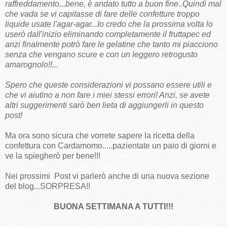
raffreddamento...bene, è andato tutto a buon fine..Quindi mal
che vada se vi capitasse di fare delle confetture troppo
liquide usate l'agar-agar...Io credo che la prossima volta lo
userò dall'inizio eliminando completamente il fruttapec ed
anzi finalmente potrò fare le gelatine che tanto mi piacciono
senza che vengano scure e con un leggero retrogusto
amarognolo!!...
Spero che queste considerazioni vi possano essere utili e
che vi aiutino a non fare i miei stessi errori! Anzi, se avete
altri suggerimenti sarò ben lieta di aggiungerli in questo
post!
Ma ora sono sicura che vorrete sapere la ricetta della
confettura con Cardamomo.....pazientate un paio di giorni e
ve la spiegherò per bene!!!
Nei prossimi Post vi parlerò anche di una nuova sezione
del blog...SORPRESA!!
BUONA SETTIMANA A TUTTI!!!
---------------------------------------------------------