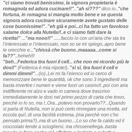
"ci siamo trovati benissimo, la signora propietaria è
romagnola ed adora cucinare!!"
..
"ah sì???"
dico io..
"che
fortuna, in romagna si mangia molto bene e se questa
signora adora cucinare sicuramente avete gustato delle
cose buonissime!"
..
"eh già e poi...ci ha fatto un favoloso
salame
dolce alla Nutella!!..e ci siamo fatti dare la
ricetta!"
...
"ma nooo!!"
......faccio io con un'aria che sta tra
l'interessato e l'interessato, non so se mi spiego..apro bene
le orecchie e...
"chissà che buono..maaaaa...come si
fa??"
..heheh!!!
"beh...Federica tira fuori il cell... che non mi ricordo più le
dosi!"
(Federica è mia nipote!)..
"sì sì, tira fuori il cell e
dimmi dimmi!"
...(io)..Lei mi fa l'elenco ed io cerco di
memorizzare bene le quantità, ok che sono 3 ingredienti ma
basta invertire i numeri e viene fuori un casino!!..poi con aria
indifferente mi alzo e vado in camera dove trascrivo
immediatamente le dosi nel primo pezzo di carta che trovo,
perchè io lo so, ma !..Ora...potevo non provarlo??...Quando
si parla di Nutella, non si può certo rinnegare una ricetta, ed
eccola qui!..di una facilità estrema..(ma perchè non c'ho
pensato prima?)..ma di un buono....Lo so che fa caldo ed il
cioccolato tende a sciogliersi, ma chissenefrega..basta