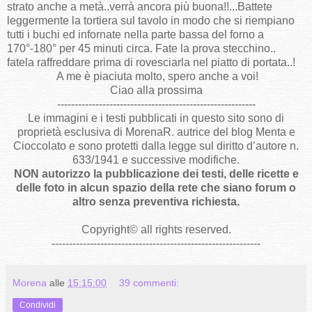
strato anche a metà..verrà ancora più buona!!...Battete
leggermente la tortiera sul tavolo in modo che si riempiano
tutti i buchi ed infornate nella parte bassa del forno a
170°-180° per 45 minuti circa. Fate la prova stecchino..
fatela raffreddare prima di rovesciarla nel piatto di portata..!
A me è piaciuta molto, spero anche a voi!
Ciao alla prossima
---------------------------------------------------------
Le immagini e i testi pubblicati in questo sito sono di
proprietà esclusiva di MorenaR. autrice del blog Menta e
Cioccolato e sono protetti dalla legge sul diritto d’autore n.
633/1941 e successive modifiche.
NON autorizzo la pubblicazione dei testi, delle ricette e
delle foto in alcun spazio della rete che siano forum o
altro senza preventiva richiesta.
Copyright
©
all rights reserved
.
------------------------------------------------------------
Morena
alle
15:15:00
39 commenti:
Condividi