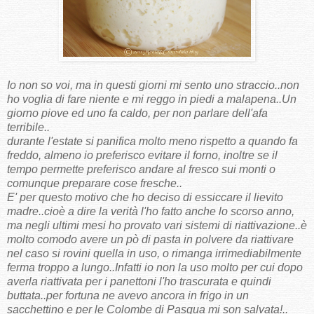
Io non so voi, ma in questi giorni mi sento uno straccio..non
ho voglia di fare niente e mi reggo in piedi a malapena..Un
giorno piove ed uno fa caldo, per non parlare dell'afa
terribile..
durante l'estate si panifica molto meno rispetto a quando fa
freddo, almeno io preferisco evitare il forno, inoltre se il
tempo permette preferisco andare al fresco sui monti o
comunque preparare cose fresche..
E' per questo motivo che ho deciso di essiccare il lievito
madre..cioè a dire la verità l'ho fatto anche lo scorso anno,
ma negli ultimi mesi ho provato vari sistemi di riattivazione..è
molto comodo avere un pò di pasta in polvere da riattivare
nel caso si rovini quella in uso, o rimanga irrimediabilmente
ferma troppo a lungo..Infatti io non la uso molto per cui dopo
averla riattivata per i panettoni l'ho trascurata e quindi
buttata..per fortuna ne avevo ancora in frigo in un
sacchettino e per le Colombe di Pasqua mi son salvata!..