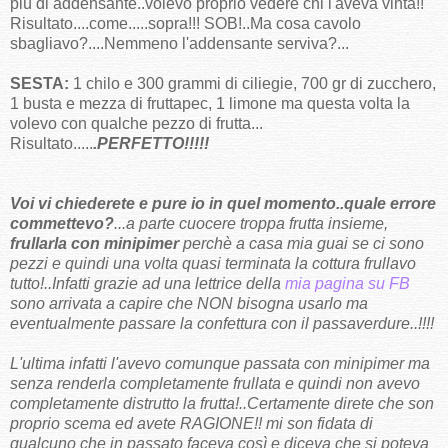
più di addensante..volevo proprio vedere chi l'aveva vinta!!
Risultato....come.....sopra!!! SOB!..Ma cosa cavolo
sbagliavo?....Nemmeno l'addensante serviva?...
SESTA:
1 chilo e 300 grammi di ciliegie, 700 gr di zucchero,
1 busta e mezza di fruttapec, 1 limone ma questa volta la
volevo con qualche pezzo di frutta...
Risultato.....
.PERFETTO!!!!!
Voi vi chiederete e pure io in quel momento..quale errore
commettevo?
...a parte cuocere troppa frutta insieme,
frullarla con minipimer
perchè a casa mia guai se ci sono
pezzi e quindi una volta quasi terminata la cottura frullavo
tutto!..Infatti grazie ad una lettrice della
mia pagina su FB
sono arrivata a capire che NON bisogna usarlo ma
eventualmente passare la confettura con il passaverdure..!!!!
L'ultima infatti l'avevo comunque passata con minipimer ma
senza renderla completamente frullata e quindi non avevo
completamente distrutto la frutta!..Certamente direte che son
proprio scema ed avete RAGIONE!! mi son fidata di
qualcuno che in passato faceva così e diceva che si poteva