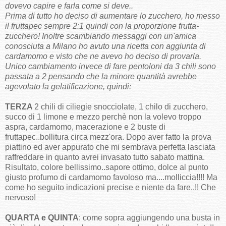
dovevo capire e farla come si deve..
Prima di tutto ho deciso di aumentare lo zucchero, ho messo
il fruttapec sempre 2:1 quindi con la proporzione frutta-
zucchero! Inoltre scambiando messaggi con un'amica
conosciuta a Milano ho avuto una ricetta con aggiunta di
cardamomo e visto che ne avevo ho deciso di provarla.
Unico cambiamento invece di fare pentoloni da 3 chili sono
passata a 2 pensando che la minore quantità avrebbe
agevolato la gelatificazione, quindi:
TERZA
2 chili di ciliegie snocciolate, 1 chilo di zucchero,
succo di 1 limone e mezzo perchè non la volevo troppo
aspra, cardamomo, macerazione e 2 buste di
fruttapec..bollitura circa mezz'ora. Dopo aver fatto la prova
piattino ed aver appurato che mi sembrava perfetta lasciata
raffreddare in quanto avrei invasato tutto sabato mattina.
Risultato, colore bellissimo..sapore ottimo, dolce al punto
giusto profumo di cardamomo favoloso ma....molliccia!!!! Ma
come ho seguito indicazioni precise e niente da fare..!! Che
nervoso!
QUARTA e QUINTA
: come sopra aggiungendo una busta in