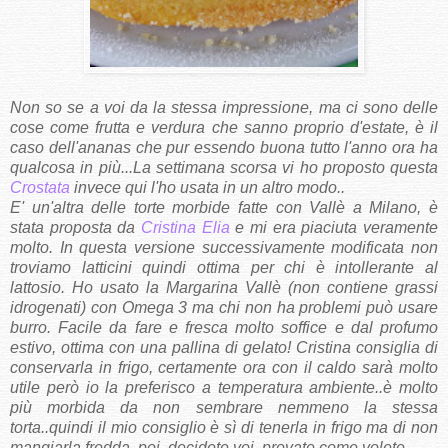
Non so se a voi da la stessa impressione, ma ci sono delle
cose come frutta e verdura che sanno proprio d'estate, è il
caso dell'ananas che pur essendo buona tutto l'anno ora ha
qualcosa in più...La settimana scorsa vi ho proposto questa
Crostata
invece qui l'ho usata in un altro modo..
E' un'altra delle torte morbide fatte con Vallè a Milano, è
stata proposta da
Cristina Elia
e mi era piaciuta veramente
molto. In questa versione successivamente modificata non
troviamo latticini quindi ottima per chi è intollerante al
lattosio. Ho usato la Margarina Vallè (non contiene grassi
idrogenati) con Omega 3 ma chi non ha problemi può usare
burro. Facile da fare e fresca molto soffice e dal profumo
estivo, ottima con una pallina di gelato! Cristina consiglia di
conservarla in frigo, certamente ora con il caldo sarà molto
utile però io la preferisco a temperatura ambiente..è molto
più morbida da non sembrare nemmeno la stessa
torta..quindi il mio consiglio è sì di tenerla in frigo ma di non
mangiarla fredda..poi, decidete voi, provate come volete..