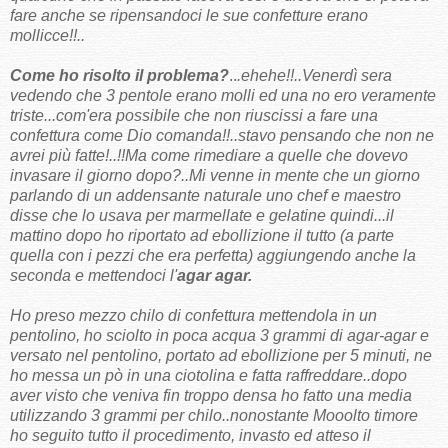
fare anche se ripensandoci le sue confetture erano
mollicce!!..
Come ho risolto il problema?
..
.ehehe!!..Venerdì sera
vedendo che 3 pentole erano molli ed una no ero veramente
triste...com'era possibile che non riuscissi a fare una
confettura come Dio comanda!!..stavo pensando che non ne
avrei più fatte!..!!Ma come rimediare a quelle che dovevo
invasare il giorno dopo?..Mi venne in mente che un giorno
parlando di un addensante naturale uno chef e maestro
disse che lo usava per marmellate e gelatine quindi...il
mattino dopo ho riportato ad ebollizione il tutto (a parte
quella con i pezzi che era perfetta) aggiungendo anche la
seconda e mettendoci l'
agar agar.
Ho preso mezzo chilo di confettura mettendola in un
pentolino, ho sciolto in poca acqua 3 grammi di agar-agar e
versato nel pentolino, portato ad ebollizione per 5 minuti, ne
ho messa un pò in una ciotolina e fatta raffreddare..dopo
aver visto che veniva fin troppo densa ho fatto una media
utilizzando 3 grammi per chilo..nonostante Mooolto timore
ho seguito tutto il procedimento, invasto ed atteso il