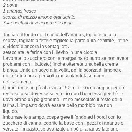
2 uova
1 ananas fresco
scorza di mezzo limone grattugiato
3-4 cucchiai di zucchero di canna
Tagliate il fondo ed il ciuffo dell'ananas, togliete tutta la
scorza, tagliate a fette e togliete la parte dura centrale, infine
dividetele ancora in ventaglietti.
setacciate la farina con il lievito in una ciotola.
Lavorate lo zucchero con la margarina (o burro se non avete
problemi con il lattosio) finchè otterrete una bella crema
bianca..Unite un uovo alla volta, poi la scorza di limone e
metà farina poca per volta mescolandola a mano
delicatamente..
Quindi unite un pò alla volta 150 ml di succo aggiungendo il
resto solo se dovesse servire..io non l'ho messo perchè le
uova erano un pò grandine..Infine mescolate il resto della
farina. L'impasto dovrà essere bello morbido ma non
liquido..
Imburrate lo stampo, cospargete il fondo ed i bordi con lo
zucchero di canna, coprite la base con i pezzi di ananas e
versate l'impasto..se avanzate un pò di ananas fate uno