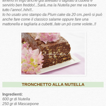
tenerlo in frigo anche già affettato o tagliato a cubetti e
servirlo ben freddo!...Sarà..ma la Nutella per me va bene
tutto l'anno!..hihi!!..
Io ho usato uno stampo da Plum cake da 20 cm..però si può
anche fare come il classico salame oppure fare una
mattonella e tagliarla a cubetti..fate un pò come volete..!!
TRONCHETTO ALLA NUTELLA
Ingredienti:
600 gr di Nutella
250 gr di Mascarpone