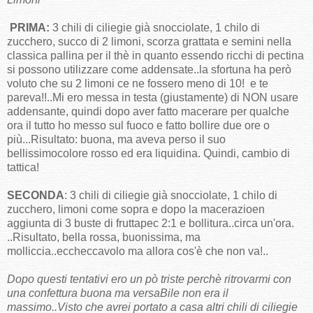
PRIMA:
3 chili di ciliegie già snocciolate, 1 chilo di
zucchero, succo di 2 limoni, scorza grattata e semini nella
classica pallina per il thè in quanto essendo ricchi di pectina
si possono utilizzare come addensate..la sfortuna ha però
voluto che su 2 limoni ce ne fossero meno di 10! e te
pareva!!..Mi ero messa in testa (giustamente) di NON usare
addensante, quindi dopo aver fatto macerare per qualche
ora il tutto ho messo sul fuoco e fatto bollire due ore o
più...Risultato: buona, ma aveva perso il suo
bellissimocolore rosso ed era liquidina. Quindi, cambio di
tattica!
SECONDA
: 3 chili di ciliegie già snocciolate, 1 chilo di
zucchero, limoni come sopra e dopo la macerazioen
aggiunta di 3 buste di fruttapec 2:1 e bollitura..circa un'ora.
..Risultato, bella rossa, buonissima, ma
molliccia..eccheccavolo ma allora cos'è che non va!..
Dopo questi tentativi ero un pò triste perchè ritrovarmi con
una confettura buona ma versaBile non era il
massimo..Visto che avrei portato a casa altri chili di ciliegie