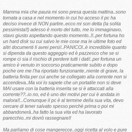
Mamma mia che paura mi sono presa questa mattina..sono
tornata a casa e nel momento in cui ho acceso il pc ha
deciso invece di NON partire..ecco mi son detta (la solita
pessimista!!) adesso è morto del tutto, me lo immaginavo,
stavo giusto aspettando questo momento..!!..per fortuna ho
un hard disk su cui salvo le mie cose ma le ultime foto ed
altri documenti li avrei persi!..PANICO!..è incredibile quanto
si dipenda da questo aggeggio ed è pazzesco che se si
rompe ci sia il rischio di perdere tutti i dati!..per fortuna un
amico è venuto in soccorso praticamente subito e dopo
poche ore me l'ha riportato funzionante..niente di grave, la
batteria finita per cui anche se collegato alla corrente non si
accendeva..Ma voi lo sapete che un portatile non si deve
MAI usare con la batteria inserita se si è attaccati alla
corrente??..io no, ed è uno dei motivi per cui è andata in
malora!!...Comunque il pc è al termine della sua vita, devo
cercare di tener salvato spesso perchè prima o poi mi
abbandonerà..ha fatto la sua vita ed ha lavorato
parecchio..mi dovrò rassegnare!!
Ma parliamo di cose mangerecce..oggi ricetta al volo e pure