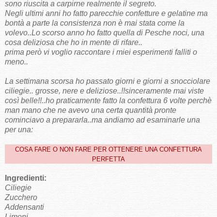
sono riuscita a carpirne realmente il segreto.
Negli ultimi anni ho fatto parecchie confetture e gelatine ma
bontà a parte la consistenza non è mai stata come la
volevo..Lo scorso anno ho fatto quella di Pesche noci, una
cosa deliziosa che ho in mente di rifare..
prima però vi voglio raccontare i miei esperimenti falliti o
meno..
La settimana scorsa ho passato giorni e giorni a snocciolare
ciliegie.. grosse, nere e deliziose..!!sinceramente mai viste
così belle!!..ho praticamente fatto la confettura 6 volte perchè
man mano che ne avevo una certa quantità pronte
cominciavo a prepararla..ma andiamo ad esaminarle una
per una:
COSA FARE O NON FARE PER OTTENERE UNA CONFETTURA
PERFETTA
Ingredienti:
Ciliegie
Zucchero
Addensanti
Limoni