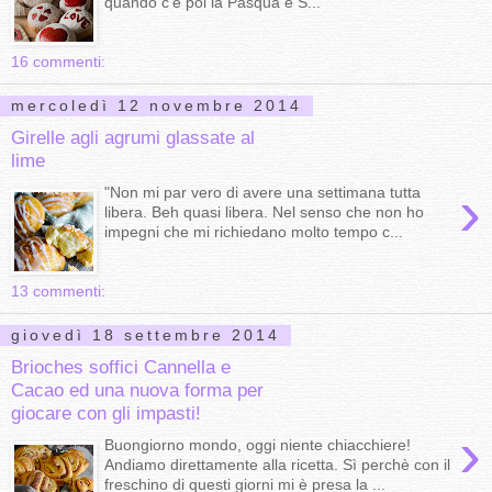
quando c'è poi la Pasqua e S...
16 commenti:
mercoledì 12 novembre 2014
Girelle agli agrumi glassate al
lime
›
"Non mi par vero di avere una settimana tutta
libera. Beh quasi libera. Nel senso che non ho
impegni che mi richiedano molto tempo c...
13 commenti:
giovedì 18 settembre 2014
Brioches soffici Cannella e
Cacao ed una nuova forma per
giocare con gli impasti!
›
Buongiorno mondo, oggi niente chiacchiere!
Andiamo direttamente alla ricetta. Sì perchè con il
freschino di questi giorni mi è presa la ...