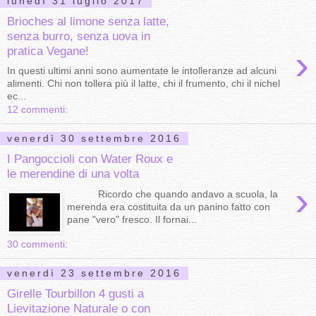
lunedì 31 luglio 2017
Brioches al limone senza latte,
senza burro, senza uova in
›
pratica Vegane!
In questi ultimi anni sono aumentate le intolleranze ad alcuni
alimenti. Chi non tollera più il latte, chi il frumento, chi il nichel
ec...
12 commenti:
venerdì 30 settembre 2016
I Pangoccioli con Water Roux e
le merendine di una volta
›
Ricordo che quando andavo a scuola, la
merenda era costituita da un panino fatto con
pane "vero" fresco. Il fornai...
30 commenti:
venerdì 23 settembre 2016
Girelle Tourbillon 4 gusti a
Lievitazione Naturale o con