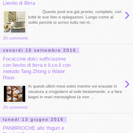
Lievito di Birra
›
Questo post era già pronto, completo, con
tutte le sue foto e spiegazioni. Lungo come al
solito perchè io scrivo tutto nei m...
20 commenti:
venerdì 16 settembre 2016
Focaccine dolci sofficissime
con lievito di birra e li.co.li con
metodo Tang Zhong o Water
›
Roux
In questi ultimi mesi estivi mentre voi eravate in
vacanza a crogiolarvi al sole beatamente, o a fare
bagni in mari meravigliosi (e non ...
20 commenti:
lunedì 13 giugno 2016
PANBRIOCHE allo Yogurt e