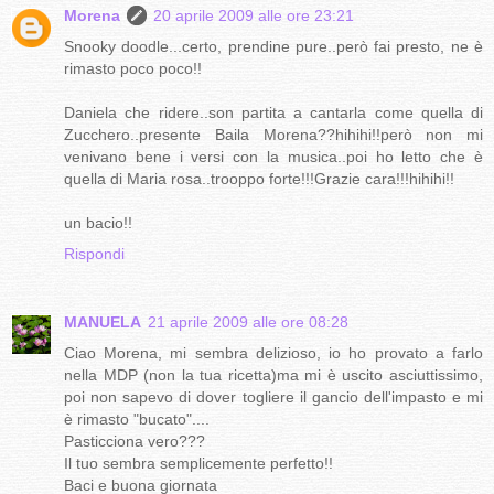
Morena
20 aprile 2009 alle ore 23:21
Snooky doodle...certo, prendine pure..però fai presto, ne è
rimasto poco poco!!
Daniela che ridere..son partita a cantarla come quella di
Zucchero..presente Baila Morena??hihihi!!però non mi
venivano bene i versi con la musica..poi ho letto che è
quella di Maria rosa..trooppo forte!!!Grazie cara!!!hihihi!!
un bacio!!
Rispondi
MANUELA
21 aprile 2009 alle ore 08:28
Ciao Morena, mi sembra delizioso, io ho provato a farlo
nella MDP (non la tua ricetta)ma mi è uscito asciuttissimo,
poi non sapevo di dover togliere il gancio dell'impasto e mi
è rimasto "bucato"....
Pasticciona vero???
Il tuo sembra semplicemente perfetto!!
Baci e buona giornata