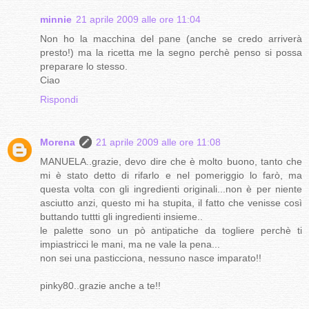
minnie
21 aprile 2009 alle ore 11:04
Non ho la macchina del pane (anche se credo arriverà
presto!) ma la ricetta me la segno perchè penso si possa
preparare lo stesso.
Ciao
Rispondi
Morena
21 aprile 2009 alle ore 11:08
MANUELA..grazie, devo dire che è molto buono, tanto che
mi è stato detto di rifarlo e nel pomeriggio lo farò, ma
questa volta con gli ingredienti originali...non è per niente
asciutto anzi, questo mi ha stupita, il fatto che venisse così
buttando tuttti gli ingredienti insieme..
le palette sono un pò antipatiche da togliere perchè ti
impiastricci le mani, ma ne vale la pena...
non sei una pasticciona, nessuno nasce imparato!!
pinky80..grazie anche a te!!