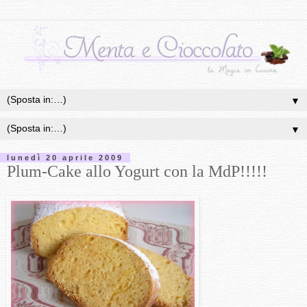
▼
▼
lunedì 20 aprile 2009
Plum-Cake allo Yogurt con la MdP!!!!!