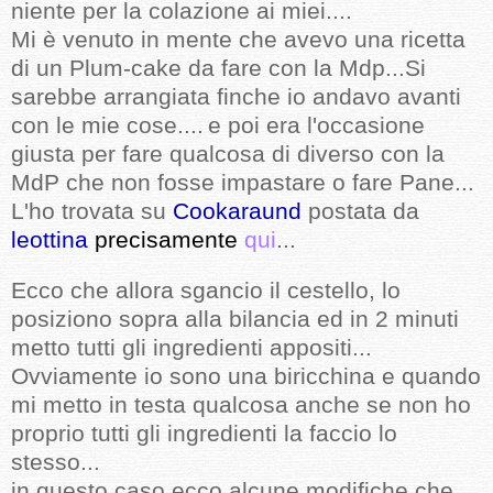
niente per la colazione ai miei....
Mi è venuto in mente che avevo una ricetta
di un Plum-cake da fare con la Mdp...Si
sarebbe arrangiata finche io andavo avanti
con le mie cose....
e poi era l'occasione
giusta per fare qualcosa di diverso con la
MdP che non fosse impastare o fare Pane...
L'ho trovata su
Cookaraund
postata da
leottina
precisamente
qui
...
Ecco che allora sgancio il cestello, lo
posiziono sopra alla bilancia ed in 2 minuti
metto tutti gli ingredienti appositi...
Ovviamente io sono una biricchina e quando
mi metto in testa qualcosa anche se non ho
proprio tutti gli ingredienti la faccio lo
stesso...
in questo caso ecco alcune modifiche che