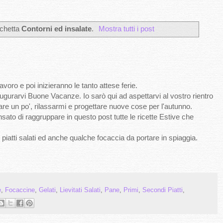
ichetta
Contorni ed insalate
.
Mostra tutti i post
avoro e poi inizieranno le tanto attese ferie.
ugurarvi Buone Vacanze. Io sarò qui ad aspettarvi al vostro rientro
are un po', rilassarmi e progettare nuove cose per l'autunno.
sato di raggruppare in questo post tutte le ricette Estive che
piatti salati ed anche qualche focaccia da portare in spiaggia.
e
,
Focaccine
,
Gelati
,
Lievitati Salati
,
Pane
,
Primi
,
Secondi Piatti
,