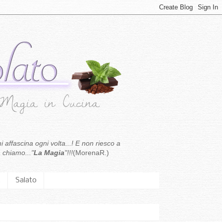
i affascina ogni volta...! E non riesco a
 chiamo..."
La Magia
"!!!
(MorenaR.)
.
Salato