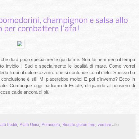
pomodorini, champignon e salsa allo
o per combattere l'afa!
one che dura poco specialmente qui da me. Non fai nemmeno il tempo
to invidio il Sud e specialmente le località di mare. Come vorrei
derlo lì con il colore azzurro che si confonde con il cielo. Spesso ho
conclusione è sì!! Mi piacerebbe molto! E poi d'inverno? Ecco in
te. Comunque oggi parliamo di Estate, di quando al pensiero di
 cose calde ancora di più.
atti freddi
,
Piatti Unici
,
Pomodoro
,
Ricette gluten free
,
verdure
alle