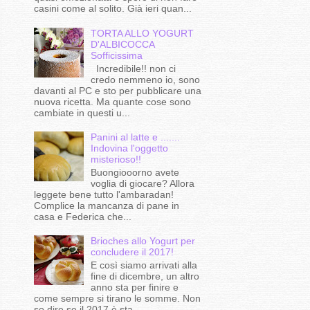
casini come al solito. Già ieri quan...
TORTA ALLO YOGURT
D'ALBICOCCA
Sofficissima
Incredibile!! non ci
credo nemmeno io, sono
davanti al PC e sto per pubblicare una
nuova ricetta. Ma quante cose sono
cambiate in questi u...
Panini al latte e .......
Indovina l'oggetto
misterioso!!
Buongiooorno avete
voglia di giocare? Allora
leggete bene tutto l'ambaradan!
Complice la mancanza di pane in
casa e Federica che...
Brioches allo Yogurt per
concludere il 2017!
E così siamo arrivati alla
fine di dicembre, un altro
anno sta per finire e
come sempre si tirano le somme. Non
so dire se il 2017 è sta...