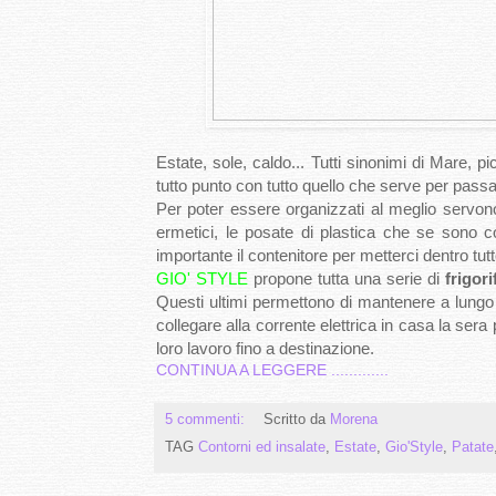
Estate, sole, caldo... Tutti sinonimi di Mare, pic
tutto punto con tutto quello che serve per passa
Per poter essere organizzati al meglio servono
ermetici, le posate di plastica che se sono co
importante il contenitore per metterci dentro tut
GIO' STYLE
propone tutta una serie di
frigori
Questi ultimi permettono di mantenere a lungo
collegare alla corrente elettrica in casa la sera
loro lavoro fino a destinazione.
CONTINUA A LEGGERE .............
5 commenti:
Scritto da
Morena
TAG
Contorni ed insalate
,
Estate
,
Gio'Style
,
Patate