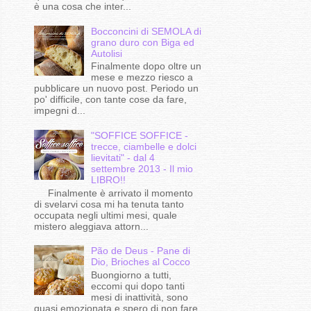
è una cosa che inter...
Bocconcini di SEMOLA di
grano duro con Biga ed
Autolisi
Finalmente dopo oltre un
mese e mezzo riesco a
pubblicare un nuovo post. Periodo un
po' difficile, con tante cose da fare,
impegni d...
"SOFFICE SOFFICE -
trecce, ciambelle e dolci
lievitati" - dal 4
settembre 2013 - Il mio
LIBRO!!
Finalmente è arrivato il momento
di svelarvi cosa mi ha tenuta tanto
occupata negli ultimi mesi, quale
mistero aleggiava attorn...
Pão de Deus - Pane di
Dio, Brioches al Cocco
Buongiorno a tutti,
eccomi qui dopo tanti
mesi di inattività, sono
quasi emozionata e spero di non fare