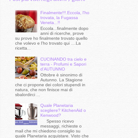
Finalmente!!!.Eccola, l'ho
trovata, la Fugassa
Veneta...!!
Eccola...finalmente dopo
anni di ricerche, prove
su prove ho finalmente trovato quello
che volevo e l'ho trovato qui ....La
ricetta...
CUCINANDO tra cielo e
terra - Profumi e Sapori
d'AUTUNNO
Ottobre è sinonimo di
Autunno. La Stagione
che ci propone dei colori stupendi in
natura, che non finisce mai di
sbalordirci ...
Quale Planetaria
scegliere? KitchenAid o
Kenwood?
Spesso ricevo
messaggi, richieste o
mail che mi chiedono consiglio su
quale Planetaria acquistare. Visto che