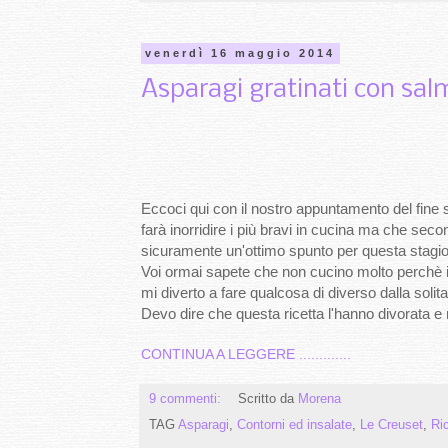
venerdì 16 maggio 2014
Asparagi gratinati con sa
Eccoci qui con il nostro appuntamento del fine
farà inorridire i più bravi in cucina ma che sec
sicuramente un'ottimo spunto per questa stagi
Voi ormai sapete che non cucino molto perchè i
mi diverto a fare qualcosa di diverso dalla soli
Devo dire che questa ricetta l'hanno divorata 
CONTINUA A LEGGERE .............
9 commenti:
Scritto da
Morena
TAG
Asparagi
,
Contorni ed insalate
,
Le Creuset
,
Ric