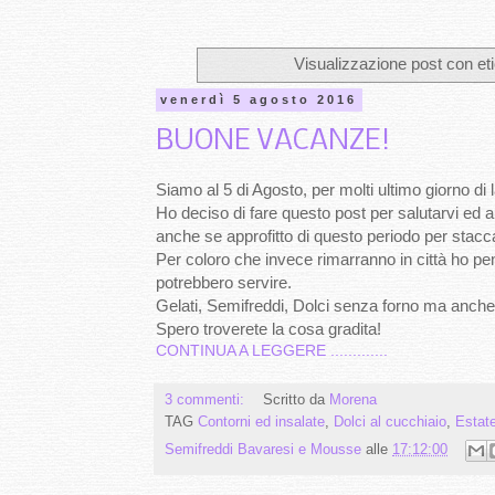
Visualizzazione post con et
venerdì 5 agosto 2016
BUONE VACANZE!
Siamo al 5 di Agosto, per molti ultimo giorno di l
Ho deciso di fare questo post per salutarvi ed a
anche se approfitto di questo periodo per stacc
Per coloro che invece rimarranno in città ho pen
potrebbero servire.
Gelati, Semifreddi, Dolci senza forno ma anche 
Spero troverete la cosa gradita!
CONTINUA A LEGGERE .............
3 commenti:
Scritto da
Morena
TAG
Contorni ed insalate
,
Dolci al cucchiaio
,
Estat
Semifreddi Bavaresi e Mousse
alle
17:12:00