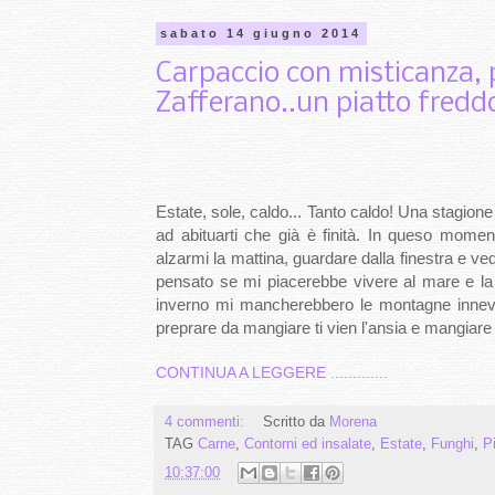
sabato 14 giugno 2014
Carpaccio con misticanza, 
Zafferano..un piatto fredd
Estate, sole, caldo... Tanto caldo! Una stagi
ad abituarti che già è finità. In queso momen
alzarmi la mattina, guardare dalla finestra e ve
pensato se mi piacerebbe vivere al mare e la 
inverno mi mancherebbero le montagne inneva
preprare da mangiare ti vien l'ansia e mangiare
CONTINUA A LEGGERE .............
4 commenti:
Scritto da
Morena
TAG
Carne
,
Contorni ed insalate
,
Estate
,
Funghi
,
Pi
10:37:00