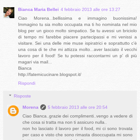
Bianca Maria Bellei
4 febbraio 2013 alle ore 13:27
Ciao Morena...bellissima e immagino buonissima!
Immagino tu sia molto occupata ma ti ho nominata nel mio
blog per un gioco molto simpatico. Se tu avessi un briciolo
di tempo mi farebbe piacere partecipassi e mi venissi a
visitare. Sei una delle mie muse ispiratrici e soprattutto c'è
una cosa di te che mi attizza molto...aver lasciato il vecchi
lavoro per il food! Se tu potessi raccontarmi un p' di più
magari via mail...
Bianca
http://fatemicucinare.blogspot.it/
Rispondi
Risposte
Morena
5 febbraio 2013 alle ore 20:54
Ciao Bianca..grazie dei complimenti..vengo a vedere di
che cosa si tratta ma non ti assicuro nulla..
non ho lasciato il lavoro per il food, mi ci sono trovata
per caso e visto che sono rimasta disoccupata mi sono