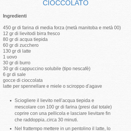
CIOCCOLATO
Ingredienti
450 gr di farina di media forza (metà manitoba e metà 00)
12 gr di lievitodi birra fresco
80 gr di acqua tiepida
60 gr di zucchero
130 gr di latte
1 uovo
30 gr di burro
30 gr di cappuccino solubile (tipo nescafè)
6 gr di sale
gocce di cioccolata
latte per spennellare e miele o sciroppo d'agave
Sciogliere il lievito nell'acqua tiepida e
mescolare con 100 gr di farina (presi dal totale)
coprire con una pellicola e lasciare lievitare fin
che raddoppia..circa 30 minuti.
Nel frattempo mettere in un pentolino il latte, lo