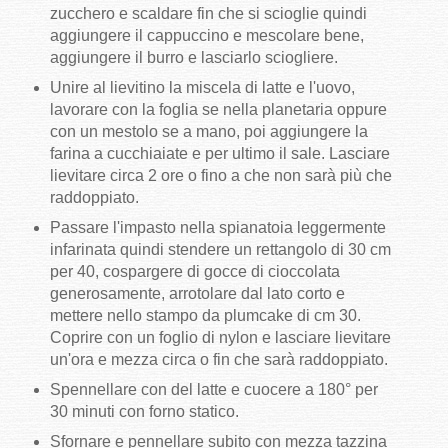
zucchero e scaldare fin che si scioglie quindi
aggiungere il cappuccino e mescolare bene,
aggiungere il burro e lasciarlo sciogliere.
Unire al lievitino la miscela di latte e l'uovo,
lavorare con la foglia se nella planetaria oppure
con un mestolo se a mano, poi aggiungere la
farina a cucchiaiate e per ultimo il sale. Lasciare
lievitare circa 2 ore o fino a che non sarà più che
raddoppiato.
Passare l'impasto nella spianatoia leggermente
infarinata quindi stendere un rettangolo di 30 cm
per 40, cospargere di gocce di cioccolata
generosamente, arrotolare dal lato corto e
mettere nello stampo da plumcake di cm 30.
Coprire con un foglio di nylon e lasciare lievitare
un'ora e mezza circa o fin che sarà raddoppiato.
Spennellare con del latte e cuocere a 180° per
30 minuti con forno statico.
Sfornare e pennellare subito con mezza tazzina