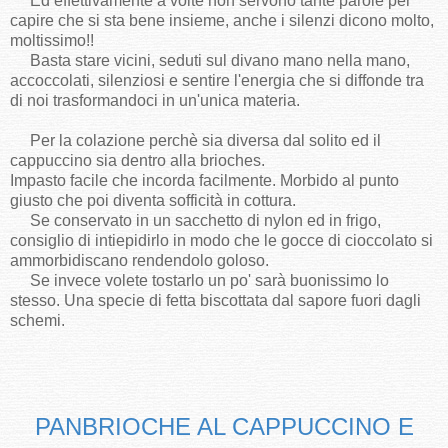
Ed effettivamente a volte non servono tante parole per
capire che si sta bene insieme, anche i silenzi dicono molto,
moltissimo!!
Basta stare vicini, seduti sul divano mano nella mano,
accoccolati, silenziosi e sentire l'energia che si diffonde tra
di noi trasformandoci in un'unica materia.
Per la colazione perchè sia diversa dal solito ed il
cappuccino sia dentro alla brioches.
Impasto facile che incorda facilmente. Morbido al punto
giusto che poi diventa sofficità in cottura.
Se conservato in un sacchetto di nylon ed in frigo,
consiglio di intiepidirlo in modo che le gocce di cioccolato si
ammorbidiscano rendendolo goloso.
Se invece volete tostarlo un po' sarà buonissimo lo
stesso. Una specie di fetta biscottata dal sapore fuori dagli
schemi.
PANBRIOCHE AL CAPPUCCINO E