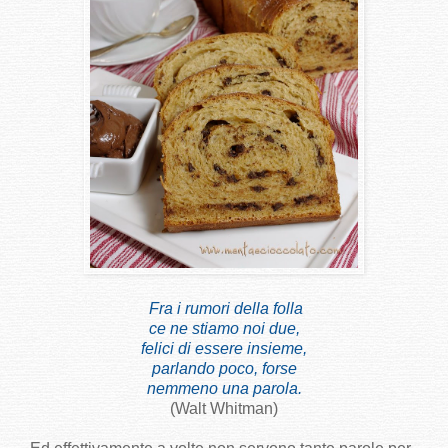
Fra i rumori della folla
ce ne stiamo noi due,
felici di essere insieme,
parlando poco, forse
nemmeno una parola.
(Walt Whitman)