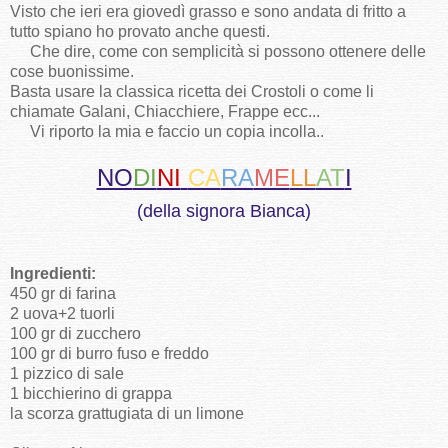
Visto che ieri era giovedì grasso e sono andata di fritto a
tutto spiano ho provato anche questi.
Che dire, come con semplicità si possono ottenere delle
cose buonissime.
Basta usare la classica ricetta dei Crostoli o come li
chiamate Galani, Chiacchiere, Frappe ecc...
Vi riporto la mia e faccio un copia incolla..
NO
DI
NI
CA
RA
ME
LL
AT
I
(della signora Bianca)
Ingredienti:
450 gr di farina
2 uova+2 tuorli
100 gr di zucchero
100 gr di burro fuso e freddo
1 pizzico di sale
1 bicchierino di grappa
la scorza grattugiata di un limone