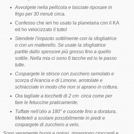
Avvolgete nella pellicola e lasciate riposare in
frigo per 30 minuti circa.
Confesso che ieri ho usato la planetaria con il KA
ed ho velocizzato il tutto!
Stendete l'impasto sottilmente con la sfogliatrice
o con un matterello. Se usate la sfogliatrice
partite dallo spessore più grosso fino a quello
sottile.
Nella mia ci sono 6 tacche ed io le passo
tutte.
Cospargete le strisce con zucchero semolato e
scorza d'Arancia e di Limone, arrotolate e
schiacciate in modo che non si aprano in cottura.
Ora tagliate a tocchetti di 2 cm circa come per
fare le fetuccine praticamente.
Tuffate nell'olio a 180° e cuocete fino a doratura.
Metteteli a scolare possibilmente in piedi e
cospargete di zucchero a velo.
Sono veramente buoni e golosi, rimangono croccanti e