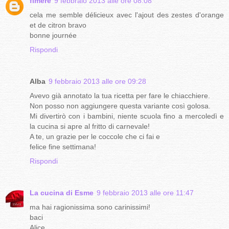
fimere
9 febbraio 2013 alle ore 08:08
cela me semble délicieux avec l'ajout des zestes d'orange
et de citron bravo
bonne journée
Rispondi
Alba
9 febbraio 2013 alle ore 09:28
Avevo già annotato la tua ricetta per fare le chiacchiere.
Non posso non aggiungere questa variante così golosa.
Mi divertirò con i bambini, niente scuola fino a mercoledì e
la cucina si apre al fritto di carnevale!
A te, un grazie per le coccole che ci fai e
felice fine settimana!
Rispondi
La cucina di Esme
9 febbraio 2013 alle ore 11:47
ma hai ragionissima sono carinissimi!
baci
Alice