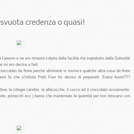
 svuota credenza o quasi!
Lawson e ne ero rimasta colpita dalla facilità ma sopratutto dalla Golosità!
 mi ero decisa a farli.
cioccolato da finire perchè altrimenti si rovina e qualche altra cosa da finire
ni fa che s'intitola Petit Four ho deciso di prepararli. Erano buoni???
ow, le ciliegie candite, le albicocche, il cocco ed il cioccolato ovviamente.
orle, pistacchi ecc.) basta che manteniate le quantità per non ritrovarvi con