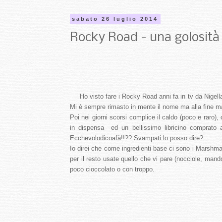
sabato 26 luglio 2014
Rocky Road - una golosità
Ho visto fare i Rocky Road anni fa in tv da Nigella 
Mi è sempre rimasto in mente il nome ma alla fine mai
Poi nei giorni scorsi complice il caldo (poco e raro), 
in dispensa ed un bellissimo libricino comprato an
Ecchevolodicoafà!!?? Svampati lo posso dire?
Io direi che come ingredienti base ci sono i Marshmall
per il resto usate quello che vi pare (nocciole, mand
poco cioccolato o con troppo.