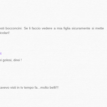
ti bocconcini. Se li faccio vedere a mia figlia sicuramente si mette
colari!
14
 golosi, direi !
vevo visti in tv tempo fa...molto belli!!!