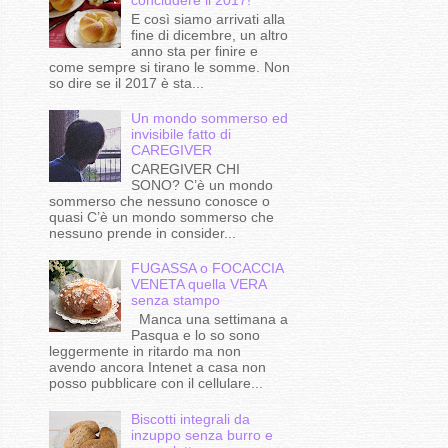
E così siamo arrivati alla
fine di dicembre, un altro
anno sta per finire e
come sempre si tirano le somme. Non
so dire se il 2017 è sta...
Un mondo sommerso ed
invisibile fatto di
CAREGIVER
CAREGIVER CHI
SONO? C’è un mondo
sommerso che nessuno conosce o
quasi C’è un mondo sommerso che
nessuno prende in consider...
FUGASSA o FOCACCIA
VENETA quella VERA
senza stampo
Manca una settimana a
Pasqua e lo so sono
leggermente in ritardo ma non
avendo ancora Intenet a casa non
posso pubblicare con il cellulare...
Biscotti integrali da
inzuppo senza burro e