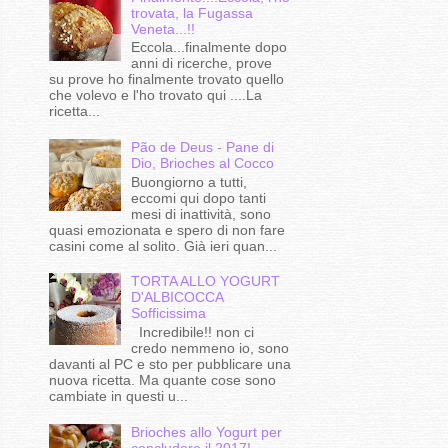
trovata, la Fugassa
Veneta...!!
Eccola...finalmente dopo
anni di ricerche, prove
su prove ho finalmente trovato quello
che volevo e l'ho trovato qui ....La
ricetta...
Pão de Deus - Pane di
Dio, Brioches al Cocco
Buongiorno a tutti,
eccomi qui dopo tanti
mesi di inattività, sono
quasi emozionata e spero di non fare
casini come al solito. Già ieri quan...
TORTA ALLO YOGURT
D'ALBICOCCA
Sofficissima
Incredibile!! non ci
credo nemmeno io, sono
davanti al PC e sto per pubblicare una
nuova ricetta. Ma quante cose sono
cambiate in questi u...
Brioches allo Yogurt per
concludere il 2017!