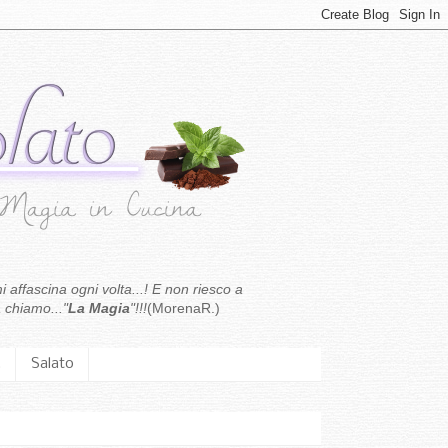
i affascina ogni volta...! E non riesco a
 chiamo..."
La Magia
"!!!
(MorenaR.)
.
Salato