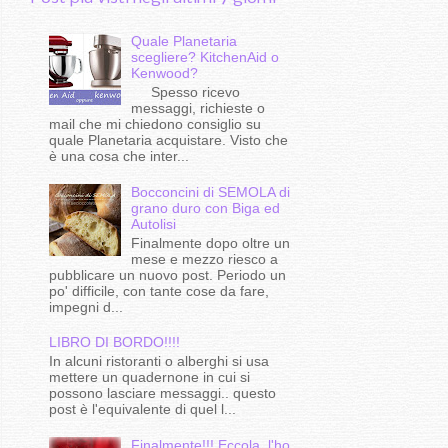
Quale Planetaria
scegliere? KitchenAid o
Kenwood?
Spesso ricevo
messaggi, richieste o
mail che mi chiedono consiglio su
quale Planetaria acquistare. Visto che
è una cosa che inter...
Bocconcini di SEMOLA di
grano duro con Biga ed
Autolisi
Finalmente dopo oltre un
mese e mezzo riesco a
pubblicare un nuovo post. Periodo un
po' difficile, con tante cose da fare,
impegni d...
LIBRO DI BORDO!!!!
In alcuni ristoranti o alberghi si usa
mettere un quadernone in cui si
possono lasciare messaggi.. questo
post è l'equivalente di quel l...
Finalmente!!!.Eccola, l'ho