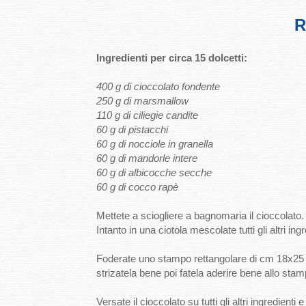
R
Ingredienti per circa 15 dolcetti:
400 g di cioccolato fondente
250 g di marsmallow
110 g di ciliegie candite
60 g di pistacchi
60 g di nocciole in granella
60 g di mandorle intere
60 g di albicocche secche
60 g di cocco rapè
Mettete a sciogliere a bagnomaria il cioccolato.
Intanto in una ciotola mescolate tutti gli altri i
Foderate uno stampo rettangolare di cm 18x25 c
strizatela bene poi fatela aderire bene allo stam
Versate il cioccolato su tutti gli altri ingredient