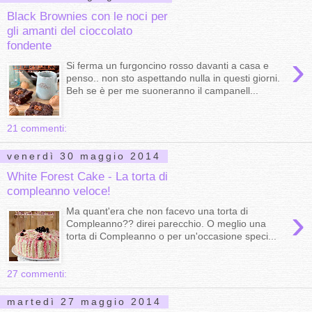
Black Brownies con le noci per
gli amanti del cioccolato
fondente
›
Si ferma un furgoncino rosso davanti a casa e
penso.. non sto aspettando nulla in questi giorni.
Beh se è per me suoneranno il campanell...
21 commenti:
venerdì 30 maggio 2014
White Forest Cake - La torta di
compleanno veloce!
›
Ma quant'era che non facevo una torta di
Compleanno?? direi parecchio. O meglio una
torta di Compleanno o per un'occasione speci...
27 commenti:
martedì 27 maggio 2014