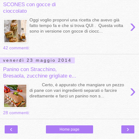
SCONES con gocce di
cioccolato
›
Oggi voglio proporvi una ricetta che avevo già
fatto tempo fa e che si trova QUI . Questa volta
sono in versione con gocce di ciocc...
42 commenti:
venerdì 23 maggio 2014
Panino con Stracchino,
Bresaola, zucchine grigliate e...
›
Certo, è appurato che mangiare un pezzo
di pane con vari ingredienti separati o farcire
direttamente e farci un panino non s...
28 commenti:
‹
›
Home page