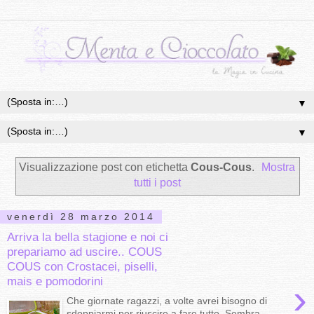
▼
▼
Visualizzazione post con etichetta
Cous-Cous
.
Mostra
tutti i post
venerdì 28 marzo 2014
Arriva la bella stagione e noi ci
prepariamo ad uscire.. COUS
COUS con Crostacei, piselli,
mais e pomodorini
›
Che giornate ragazzi, a volte avrei bisogno di
sdoppiarmi per riuscire a fare tutto. Sembra