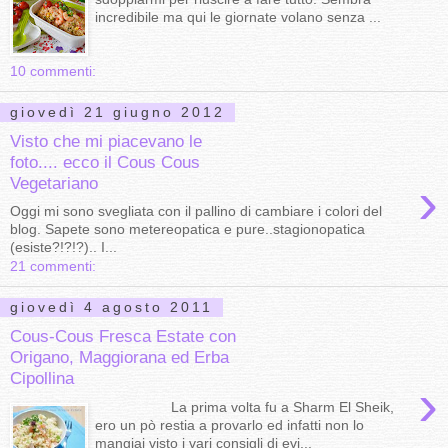
incredibile ma qui le giornate volano senza ...
10 commenti:
giovedì 21 giugno 2012
Visto che mi piacevano le
foto.... ecco il Cous Cous
›
Vegetariano
Oggi mi sono svegliata con il pallino di cambiare i colori del
blog. Sapete sono metereopatica e pure..stagionopatica
(esiste?!?!?).. I...
21 commenti:
giovedì 4 agosto 2011
Cous-Cous Fresca Estate con
Origano, Maggiorana ed Erba
Cipollina
›
La prima volta fu a Sharm El Sheik,
ero un pò restia a provarlo ed infatti non lo
mangiai visto i vari consigli di evi...