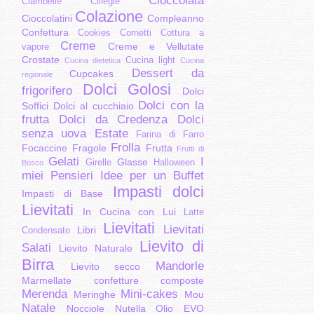
Cioccolata
Ciambelle
Ciliegie
Colazione
Cioccolatini
Compleanno
Confettura
Cookies
Cornetti
Cottura a
Creme
Creme e Vellutate
vapore
Crostate
Cucina light
Cucina dietetica
Cucina
Dessert da
Cupcakes
regionale
Dolci Golosi
frigorifero
Dolci
Dolci con la
Soffici
Dolci al cucchiaio
frutta
Dolci da Credenza
Dolci
senza uova
Estate
Farina di Farro
Frolla
Focaccine
Fragole
Frutta
Frutti di
Gelati
I
Glasse
Girelle
Halloween
Bosco
miei Pensieri
Idee per un Buffet
Impasti dolci
Impasti di Base
Lievitati
In Cucina con Lui
Latte
Lievitati
Lievitati
Libri
Condensato
Lievito di
Salati
Lievito Naturale
Birra
Mandorle
Lievito secco
Marmellate confetture composte
Merenda
Mini-cakes
Meringhe
Mou
Natale
Nocciole
Nutella
Olio EVO