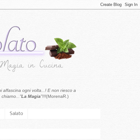
i affascina ogni volta...! E non riesco a
 chiamo..."
La Magia
"!!!
(MorenaR.)
.
Salato