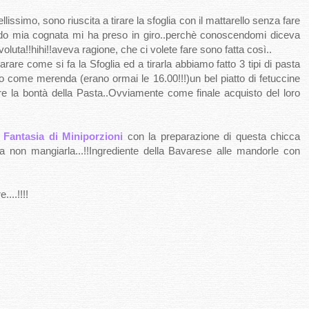
llissimo, sono riuscita a tirare la sfoglia con il mattarello senza fare
uardo mia cognata mi ha preso in giro..perchè conoscendomi diceva
luta!!hihi!!aveva ragione, che ci volete fare sono fatta così..
are come si fa la Sfoglia ed a tirarla abbiamo fatto 3 tipi di pasta
ndo come merenda (erano ormai le 16.00!!!)un bel piatto di fetuccine
e la bontà della Pasta..Ovviamente come finale acquisto del loro
a
Fantasia di Miniporzioni
con la preparazione di questa chicca
 a non mangiarla...!!Ingrediente della Bavarese alle mandorle con
....!!!!