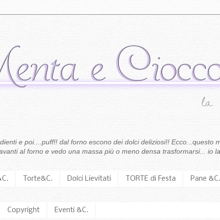
enti e poi....puff!! dal forno escono dei dolci deliziosi!! Ecco...questo m
 davanti al forno e vedo una massa più o meno densa trasformarsi... io la
&C.
Torte&C.
Dolci Lievitati
TORTE di Festa
Pane &C
Copyright
Eventi &C.