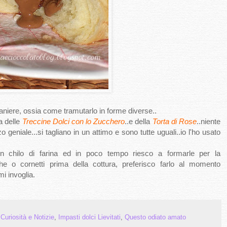
niere, ossia come tramutarlo in forme diverse..
a delle
Treccine Dolci con lo Zucchero
..e della
Torta di Rose
..niente
o geniale...si tagliano in un attimo e sono tutte uguali..io l'ho usato
 chilo di farina ed in poco tempo riesco a formarle per la
che o cornetti prima della cottura, preferisco farlo al momento
i invoglia.
,
Curiosità e Notizie
,
Impasti dolci Lievitati
,
Questo odiato amato