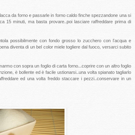
placca da forno e passarle in forno caldo finche spezzandone una si
rca 15 minuti, ma basta provare..poi lasciare raffreddare prima di
entola possibilmente con fondo grosso lo zucchero con l'acqua e
ena diventa di un bel color miele togliere dal fuoco, versarci subito
marmo con sopra un foglio di carta forno...coprire con un altro foglio
zione, è bollente ed è facile ustionarsi..una volta spianato tagliarlo
raffreddare ed una volta freddo staccare i pezzi..conservare in un