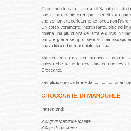
Ciao, sono tornata...il corso di Sabato è stato be
buchi e a cerchio direi quasi perfetto..a rig
che se non era perfettamente tonda non l'avrei vo
Un corso veramente interessante, oltre ad impar
ripiena una più buona dell'altra e dulcis in fu
burro e grana semplici semplici per assaporar
nuovo libro ed immancabile dedica..
Ma veniamo a noi, continuando la saga dell
golosa che se te la trovi davanti non resisti
Croccante..
semplicissimo da fare e da ...................mangiare
CROCCANTE DI MANDORLE
Ingredienti:
200 gr di Mandorle tostate
200 gr di zucchero