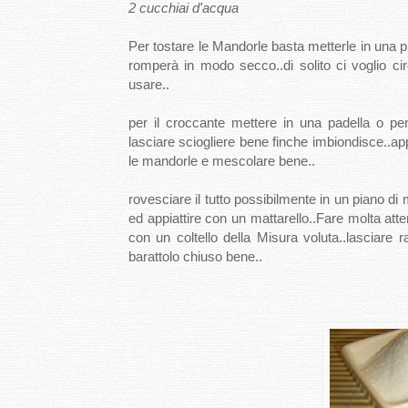
2 cucchiai d'acqua
Per tostare le Mandorle basta metterle in una 
romperà in modo secco..di solito ci voglio ci
usare..
per il croccante mettere in una padella o p
lasciare sciogliere bene finche imbiondisce..app
le mandorle e mescolare bene..
rovesciare il tutto possibilmente in un piano di 
ed appiattire con un mattarello..Fare molta atten
con un coltello della Misura voluta..lasciare 
barattolo chiuso bene..