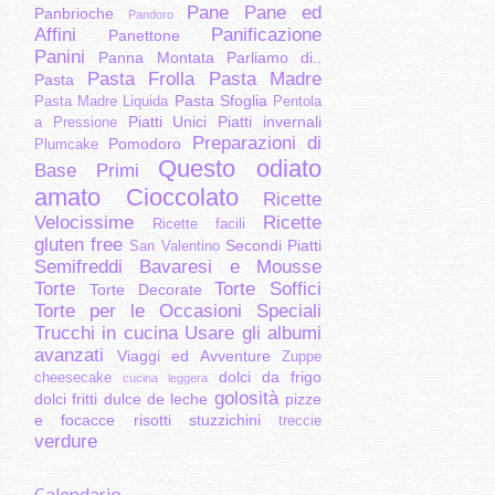
Pane
Pane ed
Panbrioche
Pandoro
Affini
Panificazione
Panettone
Panini
Panna Montata
Parliamo di..
Pasta Frolla
Pasta Madre
Pasta
Pasta Sfoglia
Pasta Madre Liquida
Pentola
Piatti Unici
Piatti invernali
a Pressione
Preparazioni di
Pomodoro
Plumcake
Questo odiato
Base
Primi
amato Cioccolato
Ricette
Velocissime
Ricette
Ricette facili
gluten free
Secondi Piatti
San Valentino
Semifreddi Bavaresi e Mousse
Torte
Torte Soffici
Torte Decorate
Torte per le Occasioni Speciali
Trucchi in cucina
Usare gli albumi
avanzati
Viaggi ed Avventure
Zuppe
dolci da frigo
cheesecake
cucina leggera
golosità
dolci fritti
dulce de leche
pizze
e focacce
risotti
stuzzichini
treccie
verdure