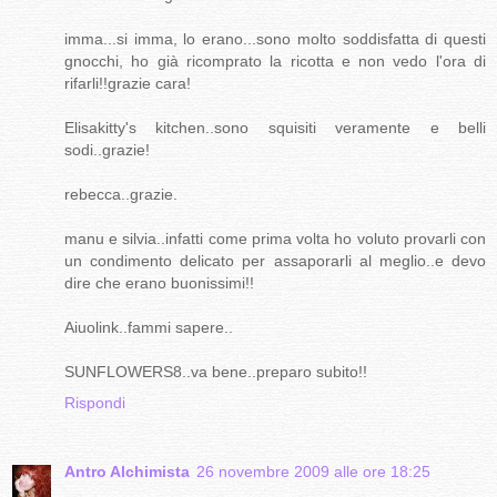
imma...si imma, lo erano...sono molto soddisfatta di questi
gnocchi, ho già ricomprato la ricotta e non vedo l'ora di
rifarli!!grazie cara!
Elisakitty's kitchen..sono squisiti veramente e belli
sodi..grazie!
rebecca..grazie.
manu e silvia..infatti come prima volta ho voluto provarli con
un condimento delicato per assaporarli al meglio..e devo
dire che erano buonissimi!!
Aiuolink..fammi sapere..
SUNFLOWERS8..va bene..preparo subito!!
Rispondi
Antro Alchimista
26 novembre 2009 alle ore 18:25