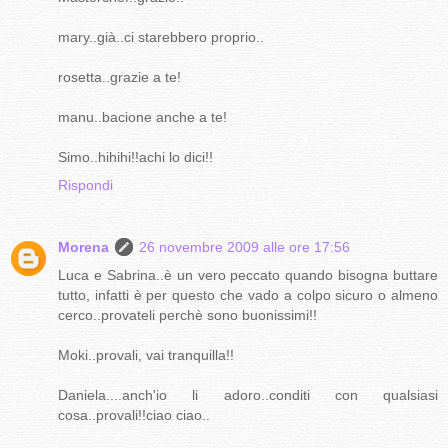
mary..già..ci starebbero proprio..
rosetta..grazie a te!
manu..bacione anche a te!
Simo..hihihi!!achi lo dici!!
Rispondi
Morena
26 novembre 2009 alle ore 17:56
Luca e Sabrina..è un vero peccato quando bisogna buttare
tutto, infatti è per questo che vado a colpo sicuro o almeno
cerco..provateli perchè sono buonissimi!!
Moki..provali, vai tranquilla!!
Daniela....anch'io li adoro..conditi con qualsiasi
cosa..provali!!ciao ciao..