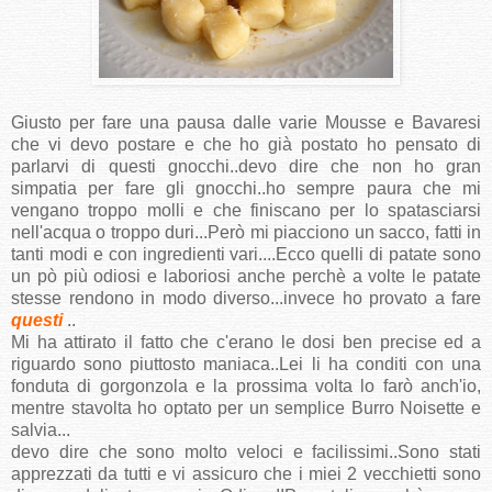
Giusto per fare una pausa dalle varie Mousse e Bavaresi
che vi devo postare e che ho già postato ho pensato di
parlarvi di questi gnocchi..devo dire che non ho gran
simpatia per fare gli gnocchi..ho sempre paura che mi
vengano troppo molli e che finiscano per lo spatasciarsi
nell'acqua o troppo duri...Però mi piacciono un sacco, fatti in
tanti modi e con ingredienti vari....Ecco quelli di patate sono
un pò più odiosi e laboriosi anche perchè a volte le patate
stesse rendono in modo diverso...invece ho provato a fare
questi
..
Mi ha attirato il fatto che c'erano le dosi ben precise ed a
riguardo sono piuttosto maniaca..Lei li ha conditi con una
fonduta di gorgonzola e la prossima volta lo farò anch'io,
mentre stavolta ho optato per un semplice Burro Noisette e
salvia...
devo dire che sono molto veloci e facilissimi..Sono stati
apprezzati da tutti e vi assicuro che i miei 2 vecchietti sono