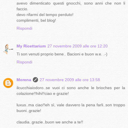
avevo dimenticato questi gnocchi, sono anni che non li
faccio.
devo rifarmi del tempo perduto!
complimenti, bel blog!
Rispondi
My Ricettarium
27 novembre 2009 alle ore 12:20
Ti son venuti proprio bene.. Bacioni e buon w.e. .-)
Rispondi
Morena
27 novembre 2009 alle ore 13:58
ilcucchiaiodoro..se vuoi ci sono anche le brioches per la
colazione!!hihi!!ciao e grazie!
luxus..ma ciao!!eh sì, vale davvero la pena farli..son troppo
buoni..grazie!
claudia..grazie..buon we anche a te!!