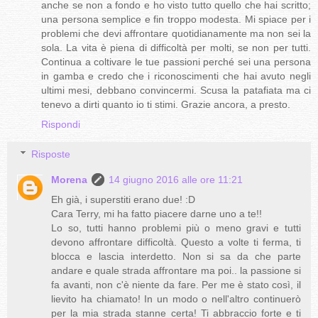
anche se non a fondo e ho visto tutto quello che hai scritto;
una persona semplice e fin troppo modesta. Mi spiace per i
problemi che devi affrontare quotidianamente ma non sei la
sola. La vita è piena di difficoltà per molti, se non per tutti.
Continua a coltivare le tue passioni perché sei una persona
in gamba e credo che i riconoscimenti che hai avuto negli
ultimi mesi, debbano convincermi. Scusa la patafiata ma ci
tenevo a dirti quanto io ti stimi. Grazie ancora, a presto.
Rispondi
Risposte
Morena
14 giugno 2016 alle ore 11:21
Eh già, i superstiti erano due! :D
Cara Terry, mi ha fatto piacere darne uno a te!!
Lo so, tutti hanno problemi più o meno gravi e tutti
devono affrontare difficoltà. Questo a volte ti ferma, ti
blocca e lascia interdetto. Non si sa da che parte
andare e quale strada affrontare ma poi.. la passione si
fa avanti, non c'è niente da fare. Per me è stato così, il
lievito ha chiamato! In un modo o nell'altro continuerò
per la mia strada stanne certa! Ti abbraccio forte e ti