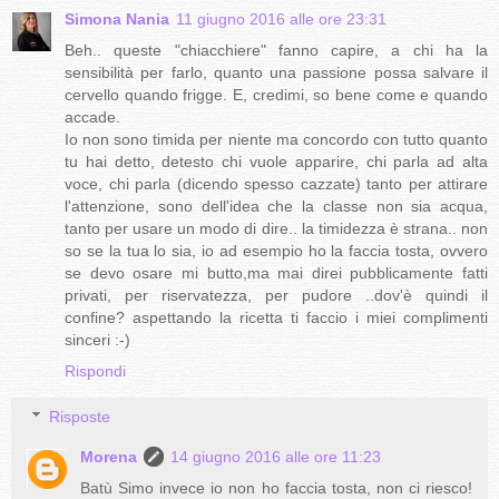
Simona Nania
11 giugno 2016 alle ore 23:31
Beh.. queste "chiacchiere" fanno capire, a chi ha la
sensibilità per farlo, quanto una passione possa salvare il
cervello quando frigge. E, credimi, so bene come e quando
accade.
Io non sono timida per niente ma concordo con tutto quanto
tu hai detto, detesto chi vuole apparire, chi parla ad alta
voce, chi parla (dicendo spesso cazzate) tanto per attirare
l'attenzione, sono dell'idea che la classe non sia acqua,
tanto per usare un modo di dire.. la timidezza è strana.. non
so se la tua lo sia, io ad esempio ho la faccia tosta, ovvero
se devo osare mi butto,ma mai direi pubblicamente fatti
privati, per riservatezza, per pudore ..dov'è quindi il
confine? aspettando la ricetta ti faccio i miei complimenti
sinceri :-)
Rispondi
Risposte
Morena
14 giugno 2016 alle ore 11:23
Batù Simo invece io non ho faccia tosta, non ci riesco!