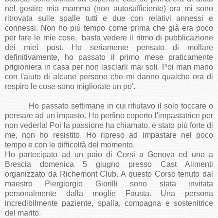
nel gestire mia mamma (non autosufficiente) ora mi sono
ritrovata sulle spalle tutti e due con relativi annessi e
connessi. Non ho più tempo come prima che già era poco
per fare le mie cose, basta vedere il ritmo di pubblicazione
dei miei post. Ho seriamente pensato di mollare
definitivamente, ho passato il primo mese praticamente
prigioniera in casa per non lasciarli mai soli. Poi man mano
con l'aiuto di alcune persone che mi danno qualche ora di
respiro le cose sono migliorate un po'.
Ho passato settimane in cui rifiutavo il solo toccare o
pensare ad un impasto. Ho perfino coperto l'impastatrice per
non vederla! Poi la passione ha chiamato, è stato più forte di
me, non ho resistito. Ho ripreso ad impastare nel poco
tempo e con le difficoltà del momento.
Ho partecipato ad un paio di Corsi a Genova ed uno a
Brescia domenica 5 giugno presso Cast Alimenti
organizzato da Richemont Club. A questo Corso tenuto dal
maestro Piergiorgio Giorilli sono stata invitata
personalmente dalla moglie Fausta. Una persona
incredibilmente paziente, spalla, compagna e sostenitrice
del marito.