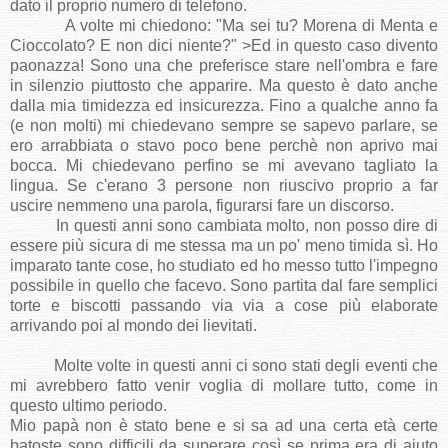
dato il proprio numero di telefono.
A volte mi chiedono: "Ma sei tu? Morena di Menta e
Cioccolato? E non dici niente?" >Ed in questo caso divento
paonazza! Sono una che preferisce stare nell'ombra e fare
in silenzio piuttosto che apparire. Ma questo è dato anche
dalla mia timidezza ed insicurezza. Fino a qualche anno fa
(e non molti) mi chiedevano sempre se sapevo parlare, se
ero arrabbiata o stavo poco bene perchè non aprivo mai
bocca. Mi chiedevano perfino se mi avevano tagliato la
lingua. Se c'erano 3 persone non riuscivo proprio a far
uscire nemmeno una parola, figurarsi fare un discorso.
In questi anni sono cambiata molto, non posso dire di
essere più sicura di me stessa ma un po' meno timida sì. Ho
imparato tante cose, ho studiato ed ho messo tutto l'impegno
possibile in quello che facevo. Sono partita dal fare semplici
torte e biscotti passando via via a cose più elaborate
arrivando poi al mondo dei lievitati.
Molte volte in questi anni ci sono stati degli eventi che
mi avrebbero fatto venir voglia di mollare tutto, come in
questo ultimo periodo.
Mio papà non è stato bene e si sa ad una certa età certe
batoste sono difficili da superare così se prima era di aiuto