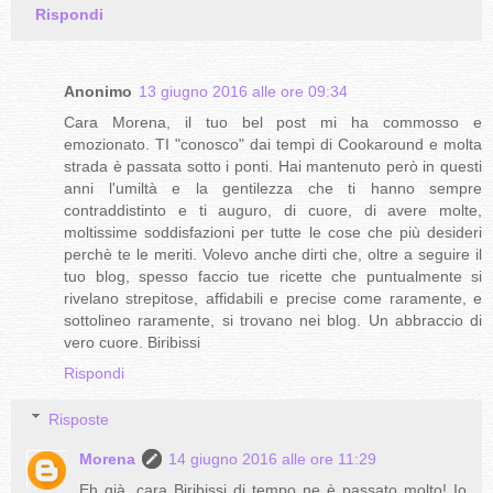
Rispondi
Anonimo
13 giugno 2016 alle ore 09:34
Cara Morena, il tuo bel post mi ha commosso e
emozionato. TI "conosco" dai tempi di Cookaround e molta
strada è passata sotto i ponti. Hai mantenuto però in questi
anni l'umiltà e la gentilezza che ti hanno sempre
contraddistinto e ti auguro, di cuore, di avere molte,
moltissime soddisfazioni per tutte le cose che più desideri
perchè te le meriti. Volevo anche dirti che, oltre a seguire il
tuo blog, spesso faccio tue ricette che puntualmente si
rivelano strepitose, affidabili e precise come raramente, e
sottolineo raramente, si trovano nei blog. Un abbraccio di
vero cuore. Biribissi
Rispondi
Risposte
Morena
14 giugno 2016 alle ore 11:29
Eh già, cara Biribissi di tempo ne è passato molto! Io