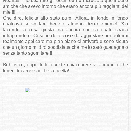
Roana!!!! Ho sbarrato gli occhi ed ho incrociato quelli delle
amiche che avevo intorno che erano ancora più raggianti dei
miei!!!
Che dire, felicità allo stato puro!! Allora, in fondo in fondo
qualcosa la so fare bene o almeno decentemente!! Sto
facendo la cosa giusta ma ancora non so quale strada
intraprendere. Ci sono delle cose da aggiustare per potermi
realmente applicare ma pian piano ci arriverò e sono sicura
che un giorno mi dirò soddisfatta che me lo sarò guadagnato
senza tanto sgomitare!!!
Beh ecco, dopo tutte queste chiacchiere vi annuncio che
lunedi troverete anche la ricetta!