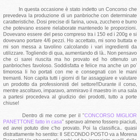
In questa occasione è stato indetto un Concorso che
prevedeva la produzione di un panbrioche con determinate
caratteristiche. Dosi precise di farina, uova, zucchero e burro
che potevano essere rielaborate mantenedo le proporzioni.
Dovevano essere del peso compreso tra i 150 ed i 200g e si
dovevano portare 4/6 pezzi. Ho accettato, mi sono buttata e
mi son messa a tavolino calcolando i vari ingredienti da
utilizzare. Togliendo di qua, aumentando di là.. Non pensavo
che ci sarei riuscita ma ho provato ed ho ottenuto un
panbrioches favoloso. Soddisfatta e felice ma anche un po'
timorosa li ho portati con me e consegnati con le mani
tremanti. Non capita tutti i giorni di far assaggiare e valutare
un prodotto da professionisti del settore!!Durante il corso,
mentre ascoltavo, imparavo, ammiravo il maestro in una sala
a partesi procedeva al giudizio dei prodotti, tutto a porte
chiuse!
Dentro di me come per il "
CONCORSO MIGLIOR
PANETTONE fatto in casa
" speravo almeno fossero piaciuti,
ed avrei potuto dire c'ho provato. Poi la classifica.. quasi
distrattamente ho sentito: Il SECONDO POSTO va a Morena