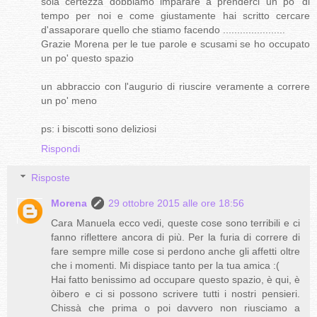
sola certezza dobbiamo imparare a prenderci un po' di
tempo per noi e come giustamente hai scritto cercare
d'assaporare quello che stiamo facendo ......................
Grazie Morena per le tue parole e scusami se ho occupato
un po' questo spazio
un abbraccio con l'augurio di riuscire veramente a correre
un po' meno
ps: i biscotti sono deliziosi
Rispondi
Risposte
Morena
29 ottobre 2015 alle ore 18:56
Cara Manuela ecco vedi, queste cose sono terribili e ci
fanno riflettere ancora di più. Per la furia di correre di
fare sempre mille cose si perdono anche gli affetti oltre
che i momenti. Mi dispiace tanto per la tua amica :(
Hai fatto benissimo ad occupare questo spazio, è qui, è
òibero e ci si possono scrivere tutti i nostri pensieri.
Chissà che prima o poi davvero non riusciamo a