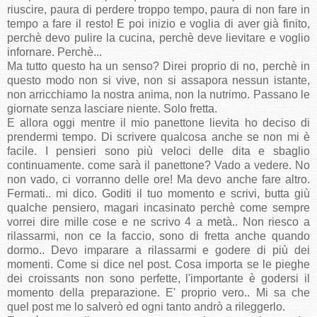
riuscire, paura di perdere troppo tempo, paura di non fare in
tempo a fare il resto! E poi inizio e voglia di aver già finito,
perchè devo pulire la cucina, perchè deve lievitare e voglio
infornare. Perchè...
Ma tutto questo ha un senso? Direi proprio di no, perchè in
questo modo non si vive, non si assapora nessun istante,
non arricchiamo la nostra anima, non la nutrimo. Passano le
giornate senza lasciare niente. Solo fretta.
E allora oggi mentre il mio panettone lievita ho deciso di
prendermi tempo. Di scrivere qualcosa anche se non mi è
facile. I pensieri sono più veloci delle dita e sbaglio
continuamente. come sarà il panettone? Vado a vedere. No
non vado, ci vorranno delle ore! Ma devo anche fare altro.
Fermati.. mi dico. Goditi il tuo momento e scrivi, butta giù
qualche pensiero, magari incasinato perchè come sempre
vorrei dire mille cose e ne scrivo 4 a metà.. Non riesco a
rilassarmi, non ce la faccio, sono di fretta anche quando
dormo.. Devo imparare a rilassarmi e godere di più dei
momenti. Come si dice nel post. Cosa importa se le pieghe
dei croissants non sono perfette, l'importante è godersi il
momento della preparazione. E' proprio vero.. Mi sa che
quel post me lo salverò ed ogni tanto andrò a rileggerlo.