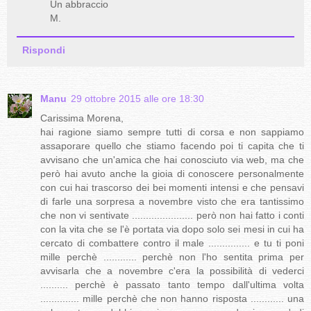
Un abbraccio
M.
Rispondi
Manu
29 ottobre 2015 alle ore 18:30
Carissima Morena,
hai ragione siamo sempre tutti di corsa e non sappiamo
assaporare quello che stiamo facendo poi ti capita che ti
avvisano che un'amica che hai conosciuto via web, ma che
però hai avuto anche la gioia di conoscere personalmente
con cui hai trascorso dei bei momenti intensi e che pensavi
di farle una sorpresa a novembre visto che era tantissimo
che non vi sentivate ...................... però non hai fatto i conti
con la vita che se l'è portata via dopo solo sei mesi in cui ha
cercato di combattere contro il male ............... e tu ti poni
mille perchè ............ perchè non l'ho sentita prima per
avvisarla che a novembre c'era la possibilità di vederci
.......... perchè è passato tanto tempo dall'ultima volta
.............. mille perchè che non hanno risposta ............ una