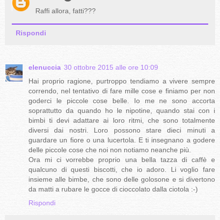
Raffi allora, fatti???
Rispondi
elenuccia
30 ottobre 2015 alle ore 10:09
Hai proprio ragione, purtroppo tendiamo a vivere sempre
correndo, nel tentativo di fare mille cose e finiamo per non
goderci le piccole cose belle. Io me ne sono accorta
soprattutto da quando ho le nipotine, quando stai con i
bimbi ti devi adattare ai loro ritmi, che sono totalmente
diversi dai nostri. Loro possono stare dieci minuti a
guardare un fiore o una lucertola. E ti insegnano a godere
delle piccole cose che noi non notiamo neanche più.
Ora mi ci vorrebbe proprio una bella tazza di caffè e
qualcuno di questi biscotti, che io adoro. Li voglio fare
insieme alle bimbe, che sono delle golosone e si divertono
da matti a rubare le gocce di cioccolato dalla ciotola :-)
Rispondi