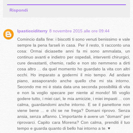
Rispondi
Ipasticciditerry
8 novembre 2015 alle ore 09:44
Comincio dalla fine: i biscotti ti sono venuti benissimo e vale
sempre la pena farseli in casa. Per il resto, ti racconto una
cosa: Ormai diciasette anni fa mi sono ammalata, un
continuo avanti e indietro per ospedali, interventi chirurgici,
cure devastanti, chemio, radio e non sto nemmeno a dirti
cosa altro ... da quel momento ho guardato la vita con altri
occhi. Ho imparato a godermi il mio tempo. Ad andare
piano, assaporando anche quello che mi sta intorno.
Secondo me mi è stata data una seconda possibilità di vita
e non la voglio specare per niente al mondo! Mi voglio
godere tutto, i miei cari, le mia amicizie, i miei impasti ... con
calma, guardandomi anche intorno. E se il panettone non
viene bene ... e chi se ne frega? Domani riprovo. Senza
ansia, senza affanno. L'importante è avere un "domani" per
riprovarci. Capito cara Morena? Con calma, prenditi il tuo
tempo e guarda quanto di bello hai intorno a te. ♥