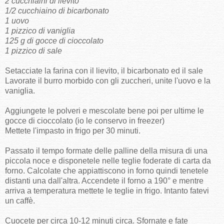
2 cucchiaini di lievito
1/2 cucchiaino di bicarbonato
1 uovo
1 pizzico di vaniglia
125 g di gocce di cioccolato
1 pizzico di sale
Setacciate la farina con il lievito, il bicarbonato ed il sale
Lavorate il burro morbido con gli zuccheri, unite l'uovo e la
vaniglia.
Aggiungete le polveri e mescolate bene poi per ultime le
gocce di cioccolato (io le conservo in freezer)
Mettete l'impasto in frigo per 30 minuti.
Passato il tempo formate delle palline della misura di una
piccola noce e disponetele nelle teglie foderate di carta da
forno. Calcolate che appiattiscono in forno quindi tenetele
distanti una dall'altra. Accendete il forno a 190° e mentre
arriva a temperatura mettete le teglie in frigo. Intanto fatevi
un caffè.
Cuocete per circa 10-12 minuti circa. Sfornate e fate