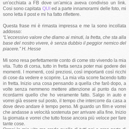
un'occhiata a FB dove un'amica aveva condiviso un link.
Cosi sono capitata
QUI
ed a parte innamorarmi delle foto, mi
sono letta il post e mi ha fatto riflettere.
Questa frase mi è rimasta impressa e me la sono incollata
addosso:
“L’eccessivo valore che diamo ai minuti, la fretta, che sta alla
base del nostro vivere, è senza dubbio il peggior nemico del
piacere.” H. Hesse
Mi sono resa perfettamente conto di come sto vivendo la mia
vita. Tutto di corsa, tutto in fretta senza poter mai godere dei
momenti. I momenti, così preziosi, così importanti così ricchi
di cose da vedere e scoprire. La mia vita scorre facendo tutto
in fretta. Inizio una cosa pensando a quella che farò dopo, a
volte senza nemmeno mettere attenzione al punto da non
ricordarmi quello che ho veramente fatto. Salgo in auto e
vorrei già essere sul posto, il tempo che intercorre da casa a
dove devo andare è tempo perso. Mi guardo un film e vorrei
che andasse a velocità sostenuta per arrivare alla fine. Inizio
la giornata e vorrei che tutto fosse ancora più veloce per fare
tante cose.