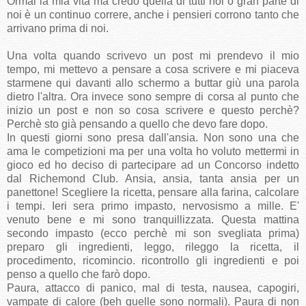
Ormai la mia vita ma credo quella di tutti noi o gran parte di
noi è un continuo correre, anche i pensieri corrono tanto che
arrivano prima di noi.
Una volta quando scrivevo un post mi prendevo il mio
tempo, mi mettevo a pensare a cosa scrivere e mi piaceva
starmene qui davanti allo schermo a buttar giù una parola
dietro l'altra. Ora invece sono sempre di corsa al punto che
inizio un post e non so cosa scrivere e questo perchè?
Perchè sto già pensando a quello che devo fare dopo.
In questi giorni sono presa dall'ansia. Non sono una che
ama le competizioni ma per una volta ho voluto mettermi in
gioco ed ho deciso di partecipare ad un Concorso indetto
dal Richemond Club. Ansia, ansia, tanta ansia per un
panettone! Scegliere la ricetta, pensare alla farina, calcolare
i tempi. Ieri sera primo impasto, nervosismo a mille. E'
venuto bene e mi sono tranquillizzata. Questa mattina
secondo impasto (ecco perchè mi son svegliata prima)
preparo gli ingredienti, leggo, rileggo la ricetta, il
procedimento, ricomincio. ricontrollo gli ingredienti e poi
penso a quello che farò dopo.
Paura, attacco di panico, mal di testa, nausea, capogiri,
vampate di calore (beh quelle sono normali). Paura di non