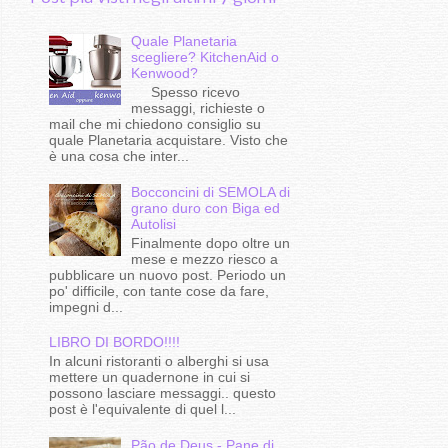
Quale Planetaria
scegliere? KitchenAid o
Kenwood?
Spesso ricevo
messaggi, richieste o
mail che mi chiedono consiglio su
quale Planetaria acquistare. Visto che
è una cosa che inter...
Bocconcini di SEMOLA di
grano duro con Biga ed
Autolisi
Finalmente dopo oltre un
mese e mezzo riesco a
pubblicare un nuovo post. Periodo un
po' difficile, con tante cose da fare,
impegni d...
LIBRO DI BORDO!!!!
In alcuni ristoranti o alberghi si usa
mettere un quadernone in cui si
possono lasciare messaggi.. questo
post è l'equivalente di quel l...
Pão de Deus - Pane di