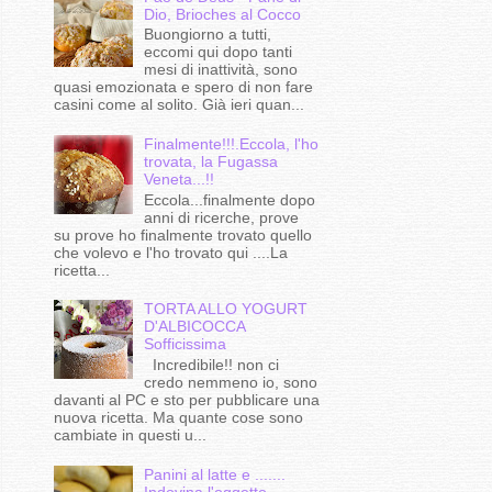
Dio, Brioches al Cocco
Buongiorno a tutti,
eccomi qui dopo tanti
mesi di inattività, sono
quasi emozionata e spero di non fare
casini come al solito. Già ieri quan...
Finalmente!!!.Eccola, l'ho
trovata, la Fugassa
Veneta...!!
Eccola...finalmente dopo
anni di ricerche, prove
su prove ho finalmente trovato quello
che volevo e l'ho trovato qui ....La
ricetta...
TORTA ALLO YOGURT
D'ALBICOCCA
Sofficissima
Incredibile!! non ci
credo nemmeno io, sono
davanti al PC e sto per pubblicare una
nuova ricetta. Ma quante cose sono
cambiate in questi u...
Panini al latte e .......
Indovina l'oggetto