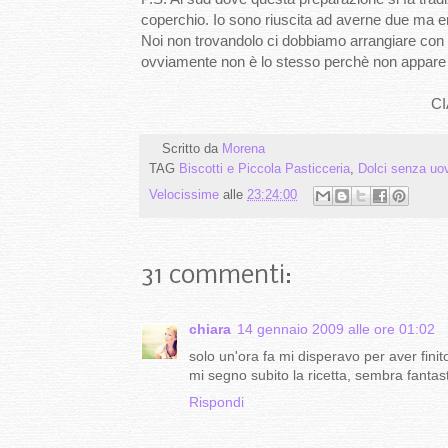
coperchio. Io sono riuscita ad averne due ma en
Noi non trovandolo ci dobbiamo arrangiare con u
ovviamente non è lo stesso perchè non appare 
CI
Scritto da
Morena
TAG
Biscotti e Piccola Pasticceria
,
Dolci senza uo
Velocissime
alle
23:24:00
31 commenti:
chiara
14 gennaio 2009 alle ore 01:02
solo un'ora fa mi disperavo per aver finito
mi segno subito la ricetta, sembra fantast
Rispondi