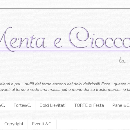
enti e poi....puff!! dal forno escono dei dolci deliziosi!! Ecco...questo m
 davanti al forno e vedo una massa più o meno densa trasformarsi... io la
&C.
Torte&C.
Dolci Lievitati
TORTE di Festa
Pane &C
Copyright
Eventi &C.