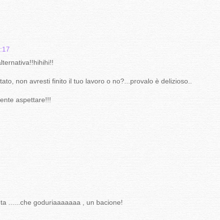
9:17
ernativa!!hihihi!!
o, non avresti finito il tuo lavoro o no?...provalo è delizioso..
nte aspettare!!!
eta ......che goduriaaaaaaa , un bacione!