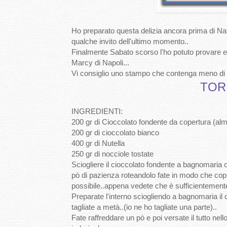
Ho preparato questa delizia ancora prima di Nat
qualche invito dell'ultimo momento..
Finalmente Sabato scorso l'ho potuto provare e
Marcy di Napoli...
Vi consiglio uno stampo che contenga meno di un
TOR
INGREDIENTI:
200 gr di Cioccolato fondente da copertura (a
200 gr di cioccolato bianco
400 gr di Nutella
250 gr di nocciole tostate
Sciogliere il cioccolato fondente a bagnomaria o
pò di pazienza roteandolo fate in modo che copr
possibile..appena vedete che è sufficientemente 
Preparate l'interno sciogliendo a bagnomaria il c
tagliate a metà..(io ne ho tagliate una parte)..
Fate raffreddare un pò e poi versate il tutto nel