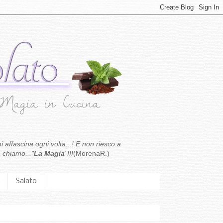
i affascina ogni volta...! E non riesco a
 chiamo..."
La Magia
"!!!
(MorenaR.)
.
Salato