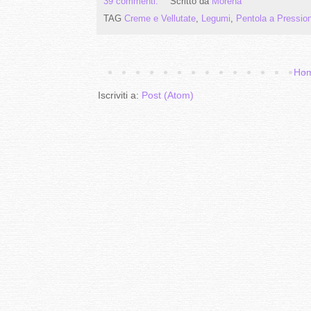
39 commenti:
Scritto da
Morena
TAG
Creme e Vellutate
,
Legumi
,
Pentola a Pressio
Hom
Iscriviti a:
Post (Atom)