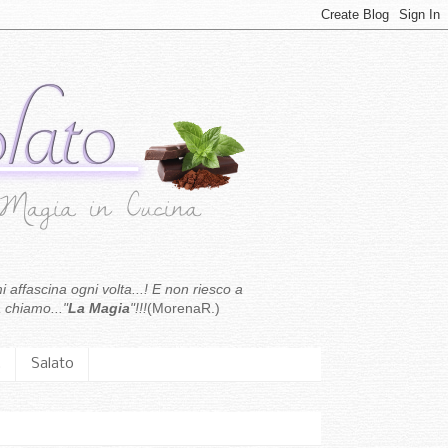
i affascina ogni volta...! E non riesco a
 chiamo..."
La Magia
"!!!
(MorenaR.)
.
Salato