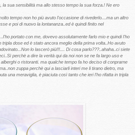
, la sua sensibilità ma allo stesso tempo la sua forza.! Ne ero
lto tempo non ho più avuto l'occasione di rivederlo....ma un altro
sse e poi di nuovo la lontananza..ed è quindi finito nel
...l'ho portato con me, dovevo assolutamente farlo mio e quindi l'ho
 si, in tripla dose ed è stato ancora meglio della prima volta..Ho avuto
vinato...Non lo lascerò più!!!.... Di cosa parlo???..ahaha..ci siete
ci..Sì perchè a dire la verità qui da noi non se ne fa largo uso e
 alberghi o ristoranti. ma qualche tempo fa ho deciso di conprarne
..non zuppa perchè qui a lasciarli interi me li tirano dietro, ma
a una meraviglia, è piaciuta così tanto che ieri l'ho rifatta in tripla