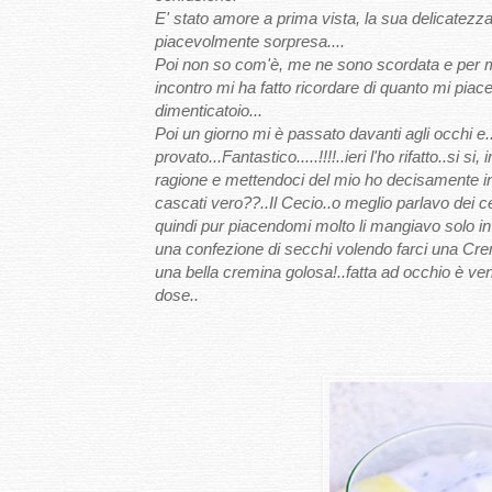
E' stato amore a prima vista, la sua delicatezza
piacevolmente sorpresa....
Poi non so com'è, me ne sono scordata e per mo
incontro mi ha fatto ricordare di quanto mi piace
dimenticatoio...
Poi un giorno mi è passato davanti agli occhi e.
provato...Fantastico.....!!!!..ieri l'ho rifatto..si
ragione e mettendoci del mio ho decisamente indo
cascati vero??..Il Cecio..o meglio parlavo dei ce
quindi pur piacendomi molto li mangiavo solo in
una confezione di secchi volendo farci una Crema
una bella cremina golosa!..fatta ad occhio è venut
dose..