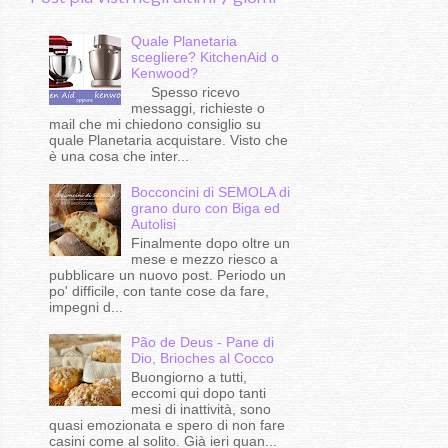
Quale Planetaria
scegliere? KitchenAid o
Kenwood?
Spesso ricevo
messaggi, richieste o
mail che mi chiedono consiglio su
quale Planetaria acquistare. Visto che
è una cosa che inter...
Bocconcini di SEMOLA di
grano duro con Biga ed
Autolisi
Finalmente dopo oltre un
mese e mezzo riesco a
pubblicare un nuovo post. Periodo un
po' difficile, con tante cose da fare,
impegni d...
Pão de Deus - Pane di
Dio, Brioches al Cocco
Buongiorno a tutti,
eccomi qui dopo tanti
mesi di inattività, sono
quasi emozionata e spero di non fare
casini come al solito. Già ieri quan...