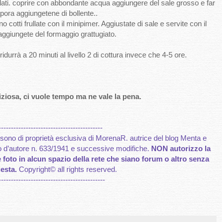
olati. coprire con abbondante acqua aggiungere del sale grosso e far
apora aggiungetene di bollente..
cotti frullate con il minipimer. Aggiustate di sale e servite con il
 aggiungete del formaggio grattugiato.
idurrà a 20 minuti al livello 2 di cottura invece che 4-5 ore.
iziosa, ci vuole tempo ma ne vale la pena.
------------------------------------------
to sono di proprietà esclusiva di MorenaR. autrice del blog Menta e
itto d’autore n. 633/1941 e successive modifiche.
NON autorizzo la
le foto in alcun spazio della rete che siano forum o altro senza
esta.
Copyright
©
all rights reserved
.
-------------------------------------------