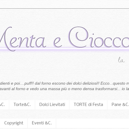
enti e poi....puff!! dal forno escono dei dolci deliziosi!! Ecco...questo m
 davanti al forno e vedo una massa più o meno densa trasformarsi... io la
&C.
Torte&C.
Dolci Lievitati
TORTE di Festa
Pane &C
Copyright
Eventi &C.