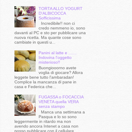
TORTA ALLO YOGURT
D'ALBICOCCA
Sofficissima
Incredibile!! non ci
credo nemmeno io, sono
davanti al PC e sto per pubblicare una
nuova ricetta. Ma quante cose sono
cambiate in questi u...
Panini al latte e .......
Indovina l'oggetto
misterioso!!
Buongiooorno avete
voglia di giocare? Allora
leggete bene tutto l'ambaradan!
Complice la mancanza di pane in
casa e Federica che...
FUGASSA o FOCACCIA
VENETA quella VERA
senza stampo
Manca una settimana a
Pasqua e lo so sono
leggermente in ritardo ma non
avendo ancora Intenet a casa non
posso pubblicare con il cellulare...