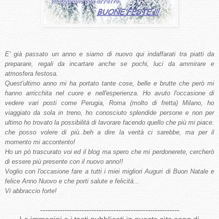
E' già passato un anno e siamo di nuovo qui indaffarati tra piatti da
preparare, regali da incartare anche se pochi, luci da ammirare e
atmosfera festosa.
Quest'ultimo anno mi ha portato tante cose, belle e brutte che però mi
hanno arricchita nel cuore e nell'esperienza. Ho avuto l'occasione di
vedere vari posti come Perugia, Roma (molto di fretta) Milano, ho
viaggiato da sola in treno, ho conosciuto splendide persone e non per
ultimo ho trovato la possibilità di lavorare facendo quello che più mi piace.
che posso volere di più..beh a dire la verità ci sarebbe, ma per il
momento mi accontento!
Ho un pò trascurato voi ed il blog ma spero che mi perdonerete, cercherò
di essere più presente con il nuovo anno!!
Voglio con l'occasione fare a tutti i miei migliori Auguri di Buon Natale e
felice Anno Nuovo e che porti salute e felicità...
Vi abbraccio forte!
---------------------------------------------------------