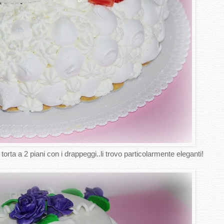
orta a 2 piani con i drappeggi..li trovo particolarmente eleganti!