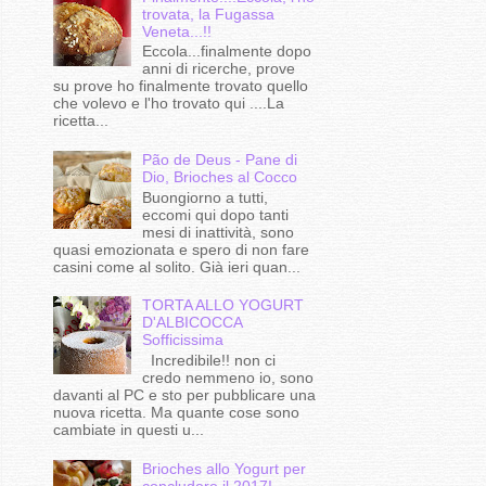
trovata, la Fugassa
Veneta...!!
Eccola...finalmente dopo
anni di ricerche, prove
su prove ho finalmente trovato quello
che volevo e l'ho trovato qui ....La
ricetta...
Pão de Deus - Pane di
Dio, Brioches al Cocco
Buongiorno a tutti,
eccomi qui dopo tanti
mesi di inattività, sono
quasi emozionata e spero di non fare
casini come al solito. Già ieri quan...
TORTA ALLO YOGURT
D'ALBICOCCA
Sofficissima
Incredibile!! non ci
credo nemmeno io, sono
davanti al PC e sto per pubblicare una
nuova ricetta. Ma quante cose sono
cambiate in questi u...
Brioches allo Yogurt per
concludere il 2017!