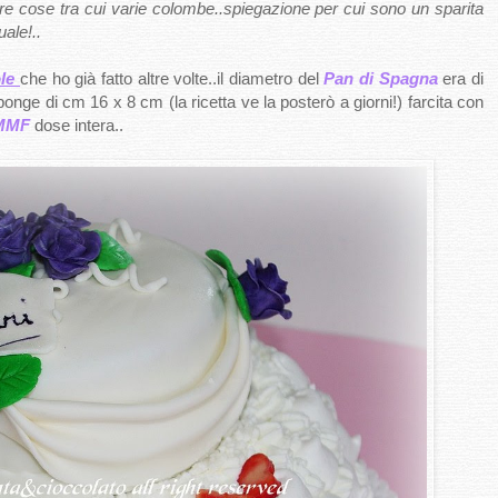
tre cose tra cui varie colombe..spiegazione per cui sono un sparita
ale!..
ole
che ho già fatto altre volte..il diametro del
Pan di Spagna
era di
onge di cm 16 x 8 cm (la ricetta ve la posterò a giorni!) farcita con
MMF
dose intera..