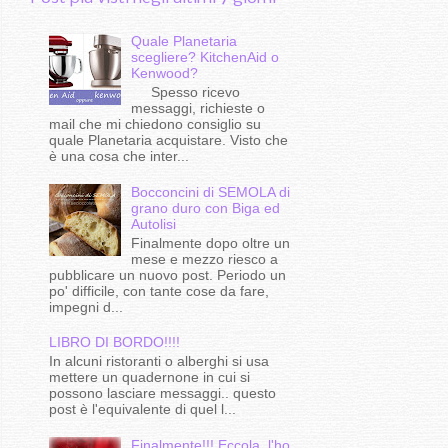
Quale Planetaria
scegliere? KitchenAid o
Kenwood?
Spesso ricevo
messaggi, richieste o
mail che mi chiedono consiglio su
quale Planetaria acquistare. Visto che
è una cosa che inter...
Bocconcini di SEMOLA di
grano duro con Biga ed
Autolisi
Finalmente dopo oltre un
mese e mezzo riesco a
pubblicare un nuovo post. Periodo un
po' difficile, con tante cose da fare,
impegni d...
LIBRO DI BORDO!!!!
In alcuni ristoranti o alberghi si usa
mettere un quadernone in cui si
possono lasciare messaggi.. questo
post è l'equivalente di quel l...
Finalmente!!!.Eccola, l'ho