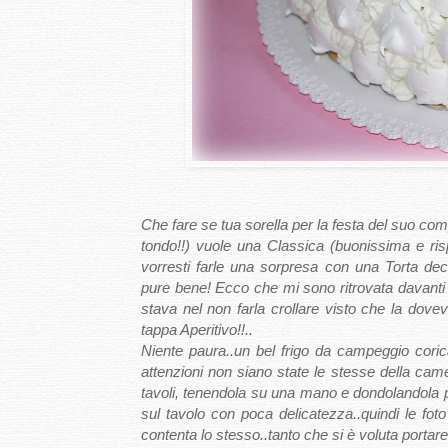
Che fare se tua sorella per la festa del suo co
tondo!!) vuole una Classica (buonissima e risp
vorresti farle una sorpresa con una Torta dec
pure bene! Ecco che mi sono ritrovata davanti ad 
stava nel non farla crollare visto che la dove
tappa Aperitivo!!..
Niente paura..un bel frigo da campeggio corica
attenzioni non siano state le stesse della came
tavoli, tenendola su una mano e dondolandola
sul tavolo con poca delicatezza..quindi le foto
contenta lo stesso..tanto che si è voluta portare