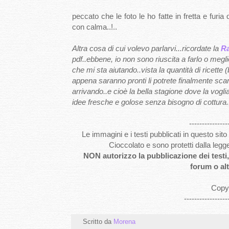
peccato che le foto le ho fatte in fretta e furi
con calma..!..
Altra cosa di cui volevo parlarvi...ricordate la
R
pdf..ebbene, io non sono riuscita a farlo o megl
che mi sta aiutando..vista la quantità di ricette
appena saranno pronti li potrete finalmente scar
arrivando..e cioè la bella stagione dove la vogl
idee fresche e golose senza bisogno di cottura..t
---------------
Le immagini e i testi pubblicati in questo si
Cioccolato e sono protetti dalla legg
NON autorizzo la pubblicazione dei testi, 
forum o alt
Copyr
-----------------
Scritto da
Morena