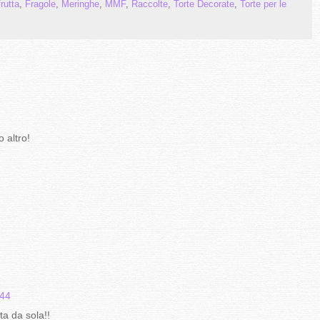
frutta
,
Fragole
,
Meringhe
,
MMF
,
Raccolte
,
Torte Decorate
,
Torte per le
 altro!
:44
da sola!!