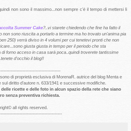
a quindi non sono il massimo...non sempre c'è il tempo di mettersi lì
accolta Summer Cake
?..vi starete chiedendo che fine ha fatto il
io non sono riuscita a portarlo a termine ma ho trovato un'anima pia
 (ben 250) verrà diviso in 4 volumi per cui tenetevi pronti che non
icare...sono giusta giusta in tempo per il periodo che sta
ia di forno acceso in casa sarà poca..quindi troverete tantissime
enete d'occhio il blog!!
------------------------------------------
to sono di proprietà esclusiva di MorenaR. autrice del blog Menta e
e sul diritto d’autore n. 633/1941 e successive modifiche.
delle ricette e delle foto in alcun spazio della rete che siano
ro senza preventiva richiesta.
ight
©
all rights reserved
.
-------------------------------------------