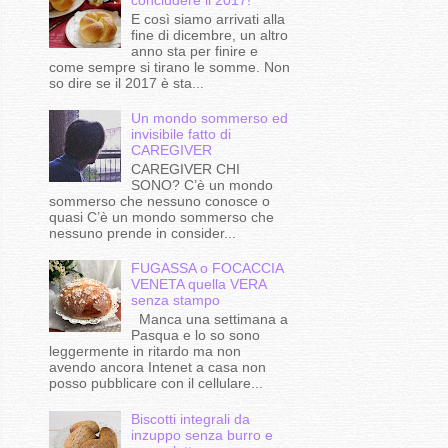
E così siamo arrivati alla
fine di dicembre, un altro
anno sta per finire e
come sempre si tirano le somme. Non
so dire se il 2017 è sta...
Un mondo sommerso ed
invisibile fatto di
CAREGIVER
CAREGIVER CHI
SONO? C’è un mondo
sommerso che nessuno conosce o
quasi C’è un mondo sommerso che
nessuno prende in consider...
FUGASSA o FOCACCIA
VENETA quella VERA
senza stampo
Manca una settimana a
Pasqua e lo so sono
leggermente in ritardo ma non
avendo ancora Intenet a casa non
posso pubblicare con il cellulare...
Biscotti integrali da
inzuppo senza burro e