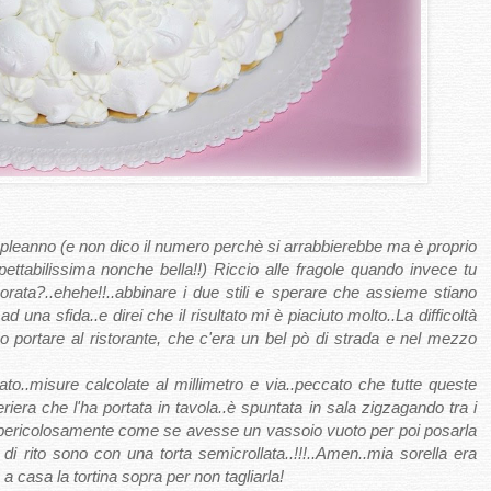
mpleanno (e non dico il numero perchè si arrabbierebbe ma è proprio
ettabilissima nonche bella!!) Riccio alle fragole quando invece tu
orata?..ehehe!!..abbinare i due stili e sperare che assieme stiano
una sfida..e direi che il risultato mi è piaciuto molto..La difficoltà
vo portare al ristorante, che c'era un bel pò di strada e nel mezzo
to..misure calcolate al millimetro e via..peccato che tutte queste
riera che l'ha portata in tavola..è spuntata in sala zigzagando tra i
 pericolosamente come se avesse un vassoio vuoto per poi posarla
 di rito sono con una torta semicrollata..!!!..Amen..mia sorella era
 a casa la tortina sopra per non tagliarla!