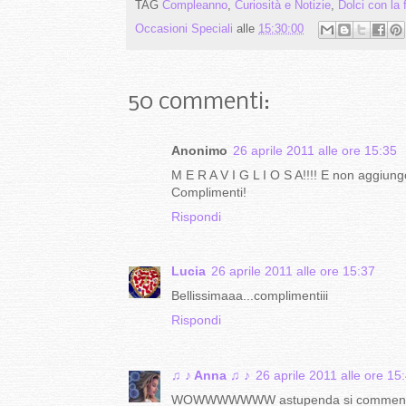
TAG
Compleanno
,
Curiosità e Notizie
,
Dolci con la 
Occasioni Speciali
alle
15:30:00
50 commenti:
Anonimo
26 aprile 2011 alle ore 15:35
M E R A V I G L I O S A!!!! E non aggiungo
Complimenti!
Rispondi
Lucia
26 aprile 2011 alle ore 15:37
Bellissimaaa...complimentiii
Rispondi
♫ ♪ Anna ♫ ♪
26 aprile 2011 alle ore 15
WOWWWWWWW astupenda si commenta 