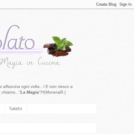
i affascina ogni volta...! E non riesco a
 chiamo..."
La Magia
"!!!
(MorenaR.)
.
Salato