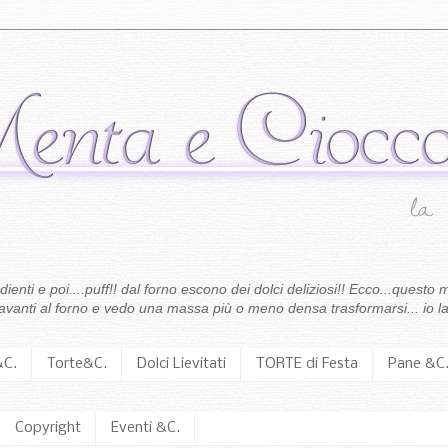
enti e poi....puff!! dal forno escono dei dolci deliziosi!! Ecco...questo m
 davanti al forno e vedo una massa più o meno densa trasformarsi... io la
&C.
Torte&C.
Dolci Lievitati
TORTE di Festa
Pane &C
Copyright
Eventi &C.