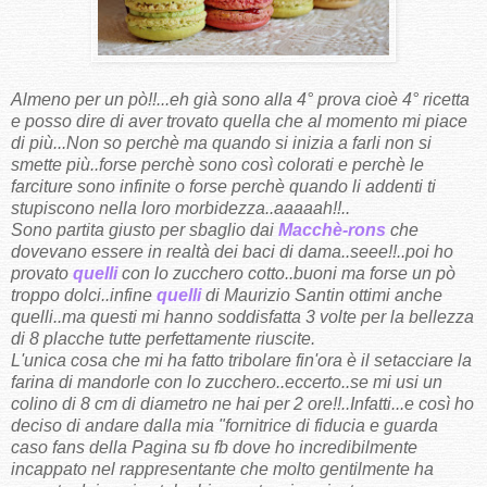
Almeno per un pò!!...eh già sono alla 4° prova cioè 4° ricetta
e posso dire di aver trovato
quella che al momento mi piace
di più...Non so perchè ma quando si inizia a farli non si
smette più..forse perchè sono così colorati e perchè le
farciture sono infinite o forse perchè quando li addenti ti
stupiscono nella loro morbidezza..aaaaah!!..
Sono partita giusto per sbaglio dai
Macchè-rons
che
dovevano essere in realtà dei baci di dama..seee!!..poi ho
provato
quelli
con lo zucchero cotto..buoni ma fo
r
se un pò
troppo dolci..infine
quelli
di Maurizio Santin ottimi anche
quelli..ma questi mi hanno soddisfatta
3 volte per la bellezza
di 8 placche tutte perfettamente riuscite.
L'unica cosa che mi ha fatto tribolare fin'ora è il setacciare la
farina di mandorle con lo zucchero..eccerto..se mi usi un
colino di 8 cm di diametro ne hai per 2 ore!!..Infatti...e così ho
deciso di andare dalla mia "fornitrice di fiducia e guarda
caso fans
della Pagina su fb dove ho incredibilmente
incappato nel rappresentante che molto gentilmente ha