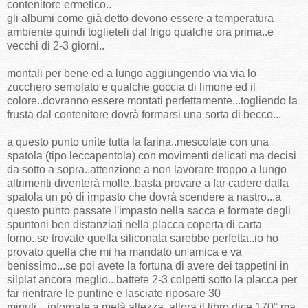
contenitore ermetico..
gli albumi come già detto devono essere a temperatura
ambiente quindi toglieteli dal frigo qualche ora prima..e
vecchi di 2-3 giorni..
montali per bene ed a lungo aggiungendo via via lo
zucchero semolato e qualche goccia di limone ed il
colore..dovranno essere montati perfettamente...togliendo la
frusta dal contenitore dovrà formarsi una sorta di becco...
a questo punto unite tutta la farina..mescolate con una
spatola (tipo leccapentola) con movimenti delicati ma decisi
da sotto a sopra..attenzione a non lavorare troppo a lungo
altrimenti diventerà molle..basta provare a far cadere dalla
spatola un pò di impasto che dovrà scendere a nastro...a
questo punto passate l'impasto nella sacca e formate degli
spuntoni ben distanziati nella placca coperta di carta
forno..se trovate quella siliconata sarebbe perfetta..io ho
provato quella che mi ha mandato un'amica e va
benissimo...se poi avete la fortuna di avere dei tappetini in
silplat ancora meglio...battete 2-3 colpetti sotto la placca per
far rientrare le puntine e lasciate riposare 30
minuti....infornate a metà altezza..allora il libro dice 170° ma