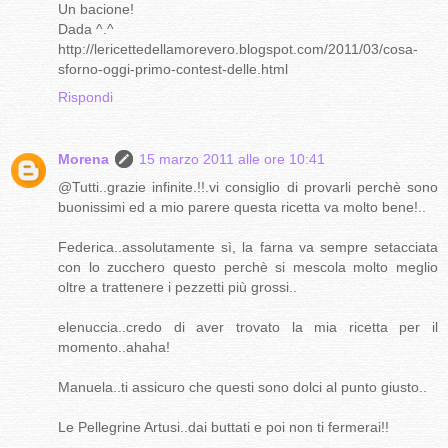
Un bacione!
Dada ^.^
http://lericettedellamorevero.blogspot.com/2011/03/cosa-
sforno-oggi-primo-contest-delle.html
Rispondi
Morena
15 marzo 2011 alle ore 10:41
@Tutti..grazie infinite.!!.vi consiglio di provarli perchè sono
buonissimi ed a mio parere questa ricetta va molto bene!..
Federica..assolutamente sì, la farna va sempre setacciata
con lo zucchero questo perchè si mescola molto meglio
oltre a trattenere i pezzetti più grossi..
elenuccia..credo di aver trovato la mia ricetta per il
momento..ahaha!
Manuela..ti assicuro che questi sono dolci al punto giusto..
Le Pellegrine Artusi..dai buttati e poi non ti fermerai!!