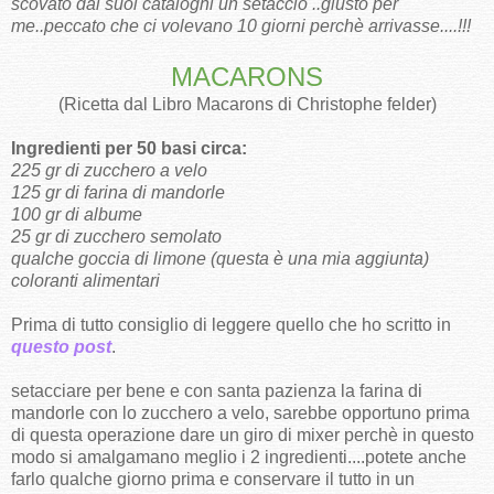
scovato dai suoi cataloghi un setaccio ..giusto per
me..peccato che ci volevano 10 giorni perchè arriv
asse
....!!!
MACARONS
(Ricetta dal Libro Macarons di Christophe felder)
Ingredienti per 50 basi circa:
225 gr di zucchero a velo
125 gr di farina di mandorle
100 gr di albume
25 gr di zucchero semolato
qualche goccia di limone (questa è una mia aggiunta)
coloranti alimentari
Prima di tutto consiglio di leggere quello che ho scritto in
questo post
.
setacciare per bene e con santa pazienza la farina di
mandorle con lo zucchero a velo, sarebbe opportuno prima
di questa operazione dare un giro di mixer perchè in questo
modo si amalgamano meglio i 2 ingredienti....potete anche
farlo qualche giorno prima e conservare il tutto in un