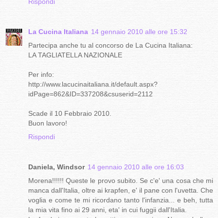
Rispondi
La Cucina Italiana
14 gennaio 2010 alle ore 15:32
Partecipa anche tu al concorso de La Cucina Italiana:
LA TAGLIATELLA NAZIONALE
Per info:
http://www.lacucinaitaliana.it/default.aspx?
idPage=862&ID=337208&csuserid=2112
Scade il 10 Febbraio 2010.
Buon lavoro!
Rispondi
Daniela, Windsor
14 gennaio 2010 alle ore 16:03
Morena!!!!!! Queste le provo subito. Se c'e' una cosa che mi
manca dall'Italia, oltre ai krapfen, e' il pane con l'uvetta. Che
voglia e come te mi ricordano tanto l'infanzia... e beh, tutta
la mia vita fino ai 29 anni, eta' in cui fuggii dall'Italia.