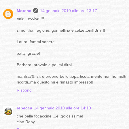
Morena
14 gennaio 2010 alle ore 13:17
Vale...evviva!!!!
simo...hai ragione, gonnellina e calzettoni!!Brrrr!!
Laura..fammi sapere..
patty..grazie!
Barbara..provale e poi mi dirai..
marifra79..sì, è proprio bello..ioparticolarmente non ho molti
ricordi..ma questo mi è rimasto impresso!!
Rispondi
rebecca
14 gennaio 2010 alle ore 14:19
che belle focaccine ...e..golosissime!
ciao Reby