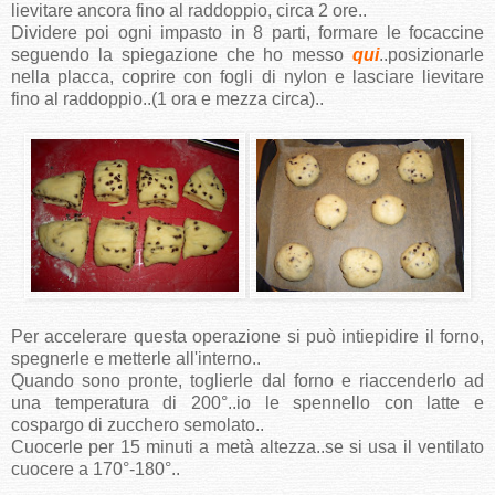
lievitare ancora fino al raddoppio, circa 2 ore..
Dividere poi ogni impasto in 8 parti, formare le focaccine
seguendo la spiegazione che ho messo
qui
..posizionarle
nella placca, coprire con fogli di nylon e lasciare lievitare
fino al raddoppio..(1 ora e mezza circa)..
Per accelerare questa operazione si può intiepidire il forno,
spegnerle e metterle all'interno..
Quando sono pronte, toglierle dal forno e riaccenderlo ad
una temperatura di 200°..io le spennello con latte e
cospargo di zucchero semolato..
Cuocerle per 15 minuti a metà altezza..se si usa il ventilato
cuocere a 170°-180°..