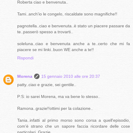
Roberta ciao e benvenuta..
Tami..anch'io le congelo, riscaldate sono magnifiche!!
pagnotella..ciao e benvenuta..è stato un piacere passare da
te..passerò spesso a trovarti..
soleluna..ciao e benvenuta anche a te..certo che mi fa
piacere se mi linki..buon WE anche a te!!
Rispondi
Morena
15 gennaio 2010 alle ore 20:37
patty..ciao e grazie, sei gentile..
P:S: io sarei Morena, ma va bene lo stesso..
Ramona..grazie!!ottimi per la colazione..
Tania..infatti al primo morso sono corsa a quell'episodio,
com'è strano che un sapore faccia ricordare delle cose
particolari..Grazie..