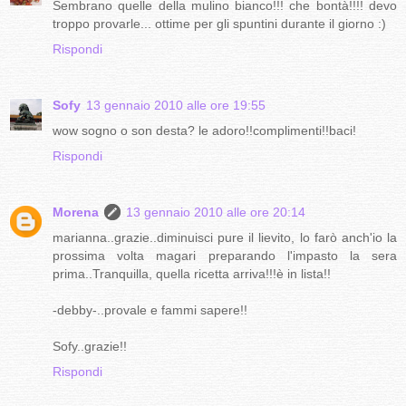
Sembrano quelle della mulino bianco!!! che bontà!!!! devo
troppo provarle... ottime per gli spuntini durante il giorno :)
Rispondi
Sofy
13 gennaio 2010 alle ore 19:55
wow sogno o son desta? le adoro!!complimenti!!baci!
Rispondi
Morena
13 gennaio 2010 alle ore 20:14
marianna..grazie..diminuisci pure il lievito, lo farò anch'io la
prossima volta magari preparando l'impasto la sera
prima..Tranquilla, quella ricetta arriva!!!è in lista!!
-debby-..provale e fammi sapere!!
Sofy..grazie!!
Rispondi