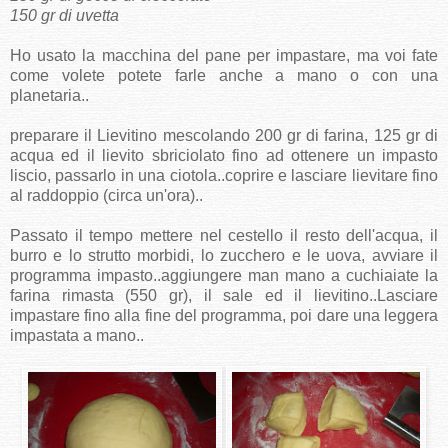
150 gr di uvetta
Ho usato la macchina del pane per impastare, ma voi fate
come volete potete farle anche a mano o con una
planetaria..
preparare il Lievitino mescolando 200 gr di farina, 125 gr di
acqua ed il lievito sbriciolato fino ad ottenere un impasto
liscio, passarlo in una ciotola..coprire e lasciare lievitare fino
al raddoppio (circa un'ora)..
Passato il tempo mettere nel cestello il resto dell'acqua, il
burro e lo strutto morbidi, lo zucchero e le uova, avviare il
programma impasto..aggiungere man mano a cuchiaiate la
farina rimasta (550 gr), il sale ed il lievitino..Lasciare
impastare fino alla fine del programma, poi dare una leggera
impastata a mano..