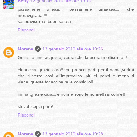
Betty
13 gennaio 2010 alle ore 19:10
passamene unaaa... passamene unaaaaa.... che
meravigliaaa!!!!
sei bravissima! buon serata.
Rispondi
Morena
13 gennaio 2010 alle ore 19:26
Geillis..ottimo acquisto, vedrai che la userai moltissimo!!!
elenuccia..grazie cara!!non preoccuparti per il nome,vedrai
che ti verrà così all'improvviso...più ci pensi e meno ti
viene..queste focaccine te le consiglio!!!
imma..grazie cara...le nonne sono le nonne!!sai com'è!!
steval..copia pure!!
Rispondi
Morena
13 gennaio 2010 alle ore 19:28