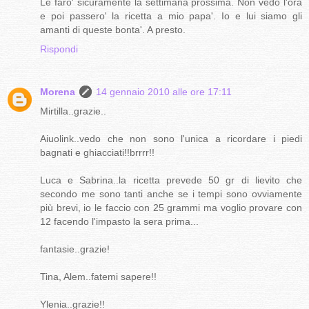
Le faro' sicuramente la settimana prossima. Non vedo l'ora
e poi passero' la ricetta a mio papa'. Io e lui siamo gli
amanti di queste bonta'. A presto.
Rispondi
Morena
14 gennaio 2010 alle ore 17:11
Mirtilla..grazie..
Aiuolink..vedo che non sono l'unica a ricordare i piedi
bagnati e ghiacciati!!brrrr!!
Luca e Sabrina..la ricetta prevede 50 gr di lievito che
secondo me sono tanti anche se i tempi sono ovviamente
più brevi, io le faccio con 25 grammi ma voglio provare con
12 facendo l'impasto la sera prima...
fantasie..grazie!
Tina, Alem..fatemi sapere!!
Ylenia..grazie!!