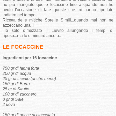
ho più mangiato quelle focaccine fino a quando non ho
avuto l'occasione di fare queste che mi hanno riportato
indietro nel tempo..!!
Ricetta delle mitiche Sorelle Simili...quando mai non ne
azzeccano una!!!
Ho solo dimezzato il Lievito allungando i tempi di
riposo...ma lo diminuirò ancora..
LE FOCACCINE
Ingredienti per 16 focaccine
750 gr di farina forte
200 gr di acqua
25 gr di Lievito (anche meno)
150 gr di Burro
25 gr di Strutto
100 gr di zucchero
8 gr di Sale
2 uova
150 gr di gocce di cioccolato