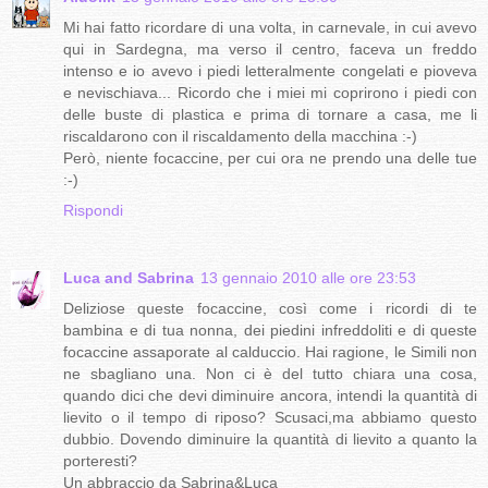
Mi hai fatto ricordare di una volta, in carnevale, in cui avevo
qui in Sardegna, ma verso il centro, faceva un freddo
intenso e io avevo i piedi letteralmente congelati e pioveva
e nevischiava... Ricordo che i miei mi coprirono i piedi con
delle buste di plastica e prima di tornare a casa, me li
riscaldarono con il riscaldamento della macchina :-)
Però, niente focaccine, per cui ora ne prendo una delle tue
:-)
Rispondi
Luca and Sabrina
13 gennaio 2010 alle ore 23:53
Deliziose queste focaccine, così come i ricordi di te
bambina e di tua nonna, dei piedini infreddoliti e di queste
focaccine assaporate al calduccio. Hai ragione, le Simili non
ne sbagliano una. Non ci è del tutto chiara una cosa,
quando dici che devi diminuire ancora, intendi la quantità di
lievito o il tempo di riposo? Scusaci,ma abbiamo questo
dubbio. Dovendo diminuire la quantità di lievito a quanto la
porteresti?
Un abbraccio da Sabrina&Luca