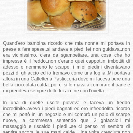
Quand'ero bambina ricordo che mia nonna mi portava in
paese a fare spese..si andava a piedi lei non guidava..non
era vicinissimo, c'era da sgambettare...una cosa che ho
impressa è il freddo..non c'erano quei cappottini imbottiti di
adesso e nemmeno le scarpe, i miei piedini diventavano
pezzi di ghiaccio ed io tremavo come una foglia..Mi portava
allora in una Caffetteria Pasticceria dove mi faceva bere una
bella cioccolata calda..poi ci si fermava a comprare il pane e
mi prendeva sempre delle focaccine con l'uvetta.
In una di quelle uscite pioveva e faceva un freddo
incredibile..avevo i piedi bagnati ed ero infreddolita..ricordo
che mi portò in un negozio e mi comprò un paio di scarpe
nuove, la commessa sentendo quei 2 ghiaccioli mi
massaggiò e riscaldò i piedi...se ci penso mi sembra di
sentire ancora le sue mani calde...Una volta cresciuta non