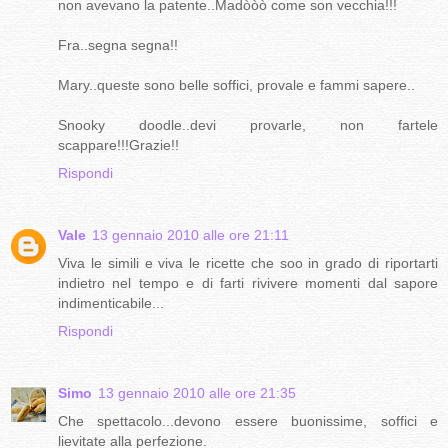
non avevano la patente..Madòòò come son vecchia!!!
Fra..segna segna!!
Mary..queste sono belle soffici, provale e fammi sapere..
Snooky doodle..devi provarle, non fartele
scappare!!!Grazie!!
Rispondi
Vale
13 gennaio 2010 alle ore 21:11
Viva le simili e viva le ricette che soo in grado di riportarti
indietro nel tempo e di farti rivivere momenti dal sapore
indimenticabile...
Rispondi
Simo
13 gennaio 2010 alle ore 21:35
Che spettacolo...devono essere buonissime, soffici e
lievitate alla perfezione.