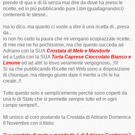
prende di qua e di là senza mai dire da dove ha preso le
ricette, ed in più pubblicando pure Libri (guadagnandoci)
contenenti le stesse..
ma io dico..ma quanto ci vuole a dire è una ricetta di...presa
da...
io non ho certo la paura che mi vengano scopiazzate ricette,
di mie mie ne ho pochissime, ma che questo succeda ad
Adriano con la SUA
Crostata di Mele e Mandorle
ed a Lydia con la SUA
Torta Caprese Cioccolato Bianco e
Limone
ed ad altri lo trovo veramente vergognoso...!!!!
Si sa che pubblicando Ricette nel Web sono a disposizione
di chiunque, ma ritengo giusto dare il merito a chi le ha
create..!!
Tutto questo solo e semplicemente perchè sono coperti da
una tv di Stato che si permette sempre tutto ed in ogni
campo sempre!!..
Mi unisco al coro postando la Crostata di Adriano Domenica
8 Novembre con il titolo: