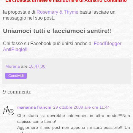
"La crostata di mele e mandorle è di Adriano Continisio"
la proposta è di
Rosemary & Thyme
basta lasciare un
messaggio nel suo post..
Uniamoci tutti e facciamoci sentire!!
Chi fosse su Facebook può unirsi anche al
FoodBlogger
AntiPlagio!!!
Morena
alle
10:47:00
Condividi
9 commenti:
marianna franchi
29 ottobre 2009 alle ore 11:44
Che storia...si dovrebbe intervenire in altro modo!!!!Non
capisco come fanno!
Aggiornerò il mio post non appena mi sarà possibile!!!!Un