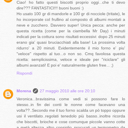
Ciao! ho fatto questi biscotti proprio oggi...che ti devo
dire??? FANTASTICI!!! buoni buoni :)
Ho usato 100 gr di mandorle e 100 gr di nocciole (tritate), le
ho incorporate col frullino al composto di albumi montati a
neve e zucchero. Davvero super! Unica pecca: anche per
questa ricetta (come per la ciambella Mr Day) i minuti
indicati per la cottura sono risultati eccessivi: dopo 25 minuti
erano gia' quasi bruciacchiati alla base! La prossima volta
ridurro' a 20 minuti. Evidentemente il mio forno e' piu'
"veloce" rispetto al tuo...o non so. Cmq favolosa questa
ricetta: semplicissima, veloce e ideale per "riciclare" gli
albumi avanzati! E poi e' naturalmente gluten free... ;)
Rispondi
Morena
27 maggio 2010 alle ore 20:10
Veronica...bravissima come vedi si possono fare lo
stesso..in fin dei conti le nonne come facevano una
volta??..Secondo me il tuo forno scalda un pò toppo oppure
usi il ventilato..regolati tenedolo più basso..inoltre ricorda
che biscotti, brioche e cose comunque piccole vanno cotte
a metà altezza..altro consiglio..procurati un termometro da