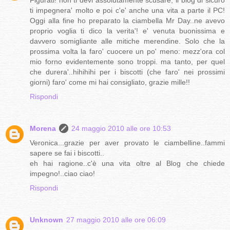
Figurati! non ti devi assolutamente scusare, il blog di sicuro
ti impegnera' molto e poi c'e' anche una vita a parte il PC!
Oggi alla fine ho preparato la ciambella Mr Day..ne avevo
proprio voglia ti dico la verita'! e' venuta buonissima e
davvero somigliante alle mitiche merendine. Solo che la
prossima volta la faro' cuocere un po' meno: mezz'ora col
mio forno evidentemente sono troppi. ma tanto, per quel
che durera'..hihihihi per i biscotti (che faro' nei prossimi
giorni) faro' come mi hai consigliato, grazie mille!!
Rispondi
Morena
24 maggio 2010 alle ore 10:53
Veronica...grazie per aver provato le ciambelline..fammi
sapere se fai i biscotti..
eh hai ragione..c'è una vita oltre al Blog che chiede
impegno!..ciao ciao!
Rispondi
Unknown
27 maggio 2010 alle ore 06:09