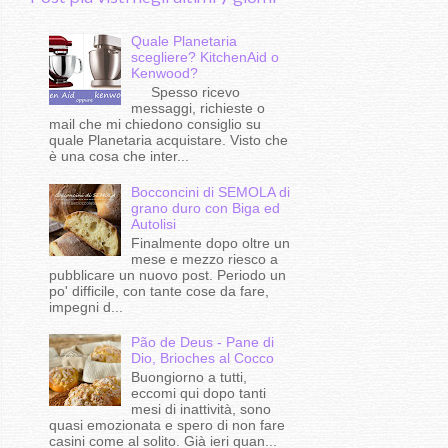
Quale Planetaria
scegliere? KitchenAid o
Kenwood?
Spesso ricevo
messaggi, richieste o
mail che mi chiedono consiglio su
quale Planetaria acquistare. Visto che
è una cosa che inter...
Bocconcini di SEMOLA di
grano duro con Biga ed
Autolisi
Finalmente dopo oltre un
mese e mezzo riesco a
pubblicare un nuovo post. Periodo un
po' difficile, con tante cose da fare,
impegni d...
Pão de Deus - Pane di
Dio, Brioches al Cocco
Buongiorno a tutti,
eccomi qui dopo tanti
mesi di inattività, sono
quasi emozionata e spero di non fare
casini come al solito. Già ieri quan...