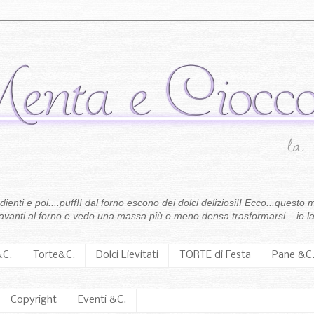
enti e poi....puff!! dal forno escono dei dolci deliziosi!! Ecco...questo m
 davanti al forno e vedo una massa più o meno densa trasformarsi... io la
&C.
Torte&C.
Dolci Lievitati
TORTE di Festa
Pane &C
Copyright
Eventi &C.