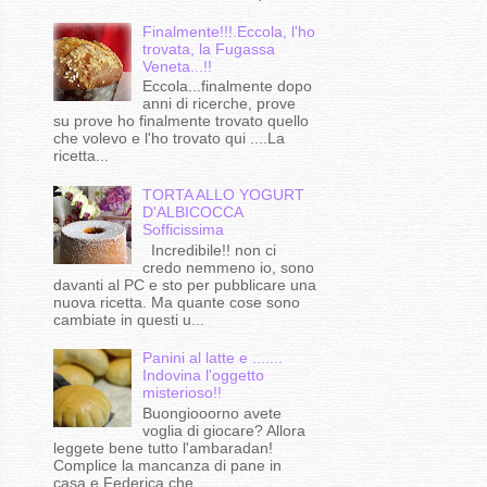
Finalmente!!!.Eccola, l'ho
trovata, la Fugassa
Veneta...!!
Eccola...finalmente dopo
anni di ricerche, prove
su prove ho finalmente trovato quello
che volevo e l'ho trovato qui ....La
ricetta...
TORTA ALLO YOGURT
D'ALBICOCCA
Sofficissima
Incredibile!! non ci
credo nemmeno io, sono
davanti al PC e sto per pubblicare una
nuova ricetta. Ma quante cose sono
cambiate in questi u...
Panini al latte e .......
Indovina l'oggetto
misterioso!!
Buongiooorno avete
voglia di giocare? Allora
leggete bene tutto l'ambaradan!
Complice la mancanza di pane in
casa e Federica che...