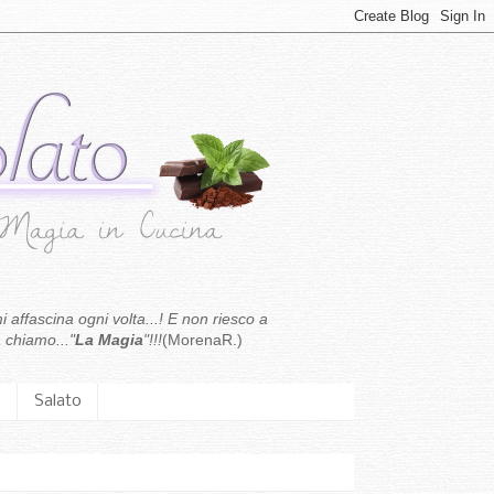
i affascina ogni volta...! E non riesco a
 chiamo..."
La Magia
"!!!
(MorenaR.)
.
Salato