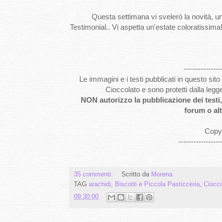
Questa settimana vi svelerò la novità, una c
Testimonial.. Vi aspetta un'estate coloratissima!
---------------
Le immagini e i testi pubblicati in questo si
Cioccolato e sono protetti dalla legg
NON autorizzo la pubblicazione dei testi, 
forum o alt
Copyr
-----------------
35 commenti:
Scritto da
Morena
TAG
arachidi
,
Biscotti e Piccola Pasticceria
,
Ciocco
09:30:00