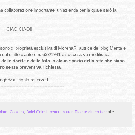
ollaborazione importante, un'azienda per la quale sarò la
!
CIAO CIAO!!
------------------------------------------
to sono di proprietà esclusiva di MorenaR. autrice del blog Menta e
e sul diritto d’autore n. 633/1941 e successive modifiche.
delle ricette e delle foto in alcun spazio della rete che siano
ro senza preventiva richiesta.
ight
©
all rights reserved
.
-------------------------------------------
lata
,
Cookies
,
Dolci Golosi
,
peanut butter
,
Ricette gluten free
alle