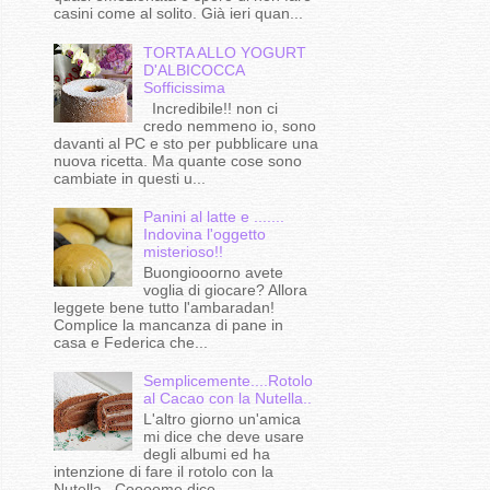
casini come al solito. Già ieri quan...
TORTA ALLO YOGURT
D'ALBICOCCA
Sofficissima
Incredibile!! non ci
credo nemmeno io, sono
davanti al PC e sto per pubblicare una
nuova ricetta. Ma quante cose sono
cambiate in questi u...
Panini al latte e .......
Indovina l'oggetto
misterioso!!
Buongiooorno avete
voglia di giocare? Allora
leggete bene tutto l'ambaradan!
Complice la mancanza di pane in
casa e Federica che...
Semplicemente....Rotolo
al Cacao con la Nutella..
L'altro giorno un'amica
mi dice che deve usare
degli albumi ed ha
intenzione di fare il rotolo con la
Nutella...Coooome dico ...