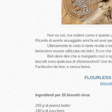
Non so voi, ma vedere come e quanto utilizza
Ricordo di averlo assaggiato anni fa ed aver pe
Ultimamente lo vedo in tante ricette e tut
benissimo essere utilizzata nei dolci. Ecco ch
Beh devo dire che a mangiarlo così o spalma
biscotti sono qualcosa di sfiziosissimo!! Uno tira 
Facilissimi da fare, e senza farina.
FLOURLESS
biscot
Ingredienti per 25 biscotti circa:
255 g di peanut butter
140 g di zucchero