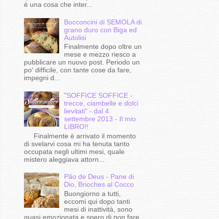
è una cosa che inter...
Bocconcini di SEMOLA di
grano duro con Biga ed
Autolisi
Finalmente dopo oltre un
mese e mezzo riesco a
pubblicare un nuovo post. Periodo un
po' difficile, con tante cose da fare,
impegni d...
"SOFFICE SOFFICE -
trecce, ciambelle e dolci
lievitati" - dal 4
settembre 2013 - Il mio
LIBRO!!
Finalmente è arrivato il momento
di svelarvi cosa mi ha tenuta tanto
occupata negli ultimi mesi, quale
mistero aleggiava attorn...
Pão de Deus - Pane di
Dio, Brioches al Cocco
Buongiorno a tutti,
eccomi qui dopo tanti
mesi di inattività, sono
quasi emozionata e spero di non fare