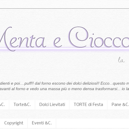
enti e poi....puff!! dal forno escono dei dolci deliziosi!! Ecco...questo m
 davanti al forno e vedo una massa più o meno densa trasformarsi... io la
&C.
Torte&C.
Dolci Lievitati
TORTE di Festa
Pane &C
Copyright
Eventi &C.