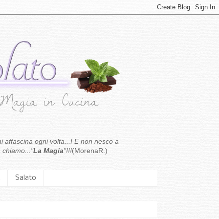
i affascina ogni volta...! E non riesco a
 chiamo..."
La Magia
"!!!
(MorenaR.)
.
Salato