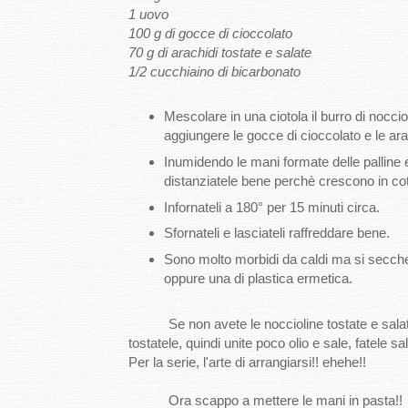
1 uovo
100 g di gocce di cioccolato
70 g di arachidi tostate e salate
1/2 cucchiaino di bicarbonato
Mescolare in una ciotola il burro di noccio
aggiungere le gocce di cioccolato e le ara
Inumidendo le mani formate delle palline e
distanziatele bene perchè crescono in co
Infornateli a 180° per 15 minuti circa.
Sfornateli e lasciateli raffreddare bene.
Sono molto morbidi da caldi ma si seccher
oppure una di plastica ermetica.
Se non avete le noccioline tostate e salate.uti
tostatele, quindi unite poco olio e sale, fatele s
Per la serie, l'arte di arrangiarsi!! ehehe!!
Ora scappo a mettere le mani in pasta!!