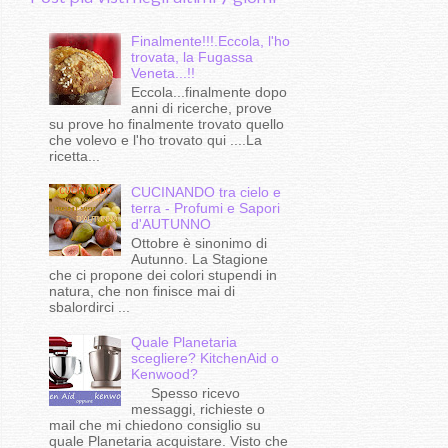
Finalmente!!!.Eccola, l'ho
trovata, la Fugassa
Veneta...!!
Eccola...finalmente dopo
anni di ricerche, prove
su prove ho finalmente trovato quello
che volevo e l'ho trovato qui ....La
ricetta...
CUCINANDO tra cielo e
terra - Profumi e Sapori
d'AUTUNNO
Ottobre è sinonimo di
Autunno. La Stagione
che ci propone dei colori stupendi in
natura, che non finisce mai di
sbalordirci ...
Quale Planetaria
scegliere? KitchenAid o
Kenwood?
Spesso ricevo
messaggi, richieste o
mail che mi chiedono consiglio su
quale Planetaria acquistare. Visto che