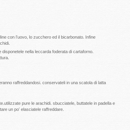
line con l'uovo, lo zucchero ed il bicarbonato. Infine
chidi.
 disponetele nella leccarda foderata di cartaforno.
ttura.
anno raffreddandosi. conservateli in una scatola di latta
lizzate pure le arachidi. sbucciatele, buttatele in padella e
altare un po' elasciatele raffreddare.