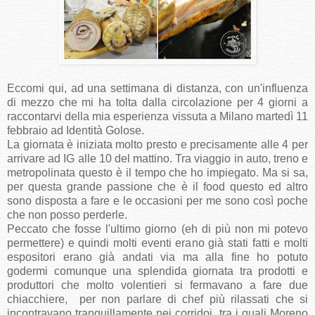
Eccomi qui, ad una settimana di distanza, con un'influenza
di mezzo che mi ha tolta dalla circolazione per 4 giorni a
raccontarvi della mia esperienza vissuta a Milano martedì 11
febbraio ad Identità Golose.
La giornata è iniziata molto presto e precisamente alle 4 per
arrivare ad IG alle 10 del mattino. Tra viaggio in auto, treno e
metropolinata questo è il tempo che ho impiegato. Ma si sa,
per questa grande passione che è il food questo ed altro
sono disposta a fare e le occasioni per me sono così poche
che non posso perderle.
Peccato che fosse l'ultimo giorno (eh di più non mi potevo
permettere) e quindi molti eventi erano già stati fatti e molti
espositori erano già andati via ma alla fine ho potuto
godermi comunque una splendida giornata tra prodotti e
produttori che molto volentieri si fermavano a fare due
chiacchiere, per non parlare di chef più rilassati che si
incontravano tranquillamente nei corridoi, tra i quali Moreno