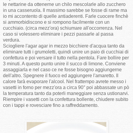
le nettarine da ottenerne un chilo mescolarle allo zucchero
in una casseruola. Il massimo sarebbe se fosse di rame ma
io mi accontento di quelle antiaderenti. Farle cuocere finchè
si ammorbidiscono e si rompono facilmente con un
cucchiaio. (circa mezz'ora) schiumare all'occorrenza. Nel
caso si volessero eliminare i pezzi passarle al passa
verdura.
Sciogliere l'agar agar in mezzo bicchiere d'acqua tanto da
eliminare tutti i grumoletti, quindi unire un paio di cucchiai di
confettura e poi versare il tutto nella pentola. Fare bollire per
3 minuti. A questo punto unire il succo di limone. Conviene
assaggiarla e nel caso ce ne fosse bisogno aggiungerne
dell'altro. Spegnere il fuoco ed aggiungere l'amaretto. Il
calore farà evaporare l'alcool. Nel frattempo avrete messo i
vasetti in forno per mezz'ora a circa 90° poi abbassate un pò
la temperatura tanto da poterli maneggiare senza ustionarvi.
Riempire i vasetti con la confettura bollente, chiudere subito
con i tappi e rovesciare fino a raffreddamento.