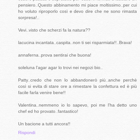
pensiero..Questo abbinamento mi piace moltissimo..per cui
ho voluto riproporlo così e devo dire che ne sono rimasta
sorpresa!..
Vevi..visto che scherzi fa la natura??
lacucina incantata..caspita..non ti sei risparmiata!!..Brava!
annaferna..prova sentirai che buona!
soleluna l'agar agar lo trovi nei negozi bio..
Patty..credo che non lo abbandonerò più..anche perchè
così si evita di stare ore a rimestare la confettura ed è più
facile farla venire bene!!
Valentina..nemmeno io lo sapevo, poi me l'ha detto uno
chef ed ho provato..fantastico!
Un bacione a tutti ancora!!
Rispondi