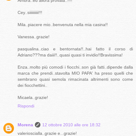
Ambra..ed allora provala..!!!!
Cey..siiiiiiiiii!!!
Mila..piacere mio..benvenuta nella mia casina!!
Vanessa..grazie!
pasqualina..ciao e bentornata!!..hai fatto il corso di
Adriano???ma daiii!!..quasi quasi ti invidio!!Bravissima!
Enza..molto più comodi i fiocchi..son già fatti..dipende dalla
marca che prendi..stavolta MIO PAPA' ha preso quelli che
sembrano quasi semola rimacinata altrimenti sono come
dei fiocchettini..
Micaela..grazie!
Rispondi
Morena
12 ottobre 2010 alle ore 18:32
valerioscialla..grazie e...grazie!