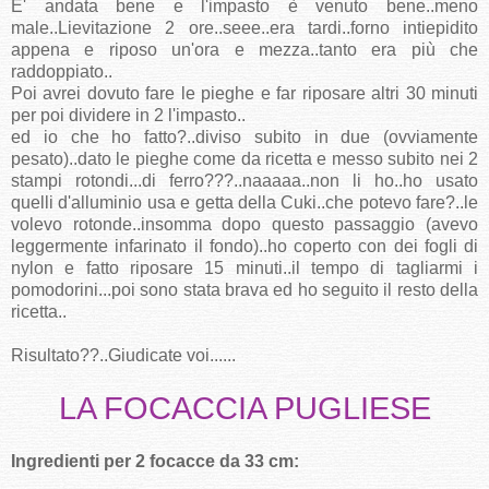
E' andata bene e l'impasto è venuto bene..meno
male..Lievitazione 2 ore..seee..era tardi..forno intiepidito
appena e riposo un'ora e mezza..tanto era più che
raddoppiato..
Poi avrei dovuto fare le pieghe e far riposare altri 30 minuti
per poi dividere in 2 l'impasto..
ed io che ho fatto?..diviso subito in due (ovviamente
pesato)..dato le pieghe come da ricetta e messo subito nei 2
stampi rotondi...di ferro???..naaaaa..non li ho..ho usato
quelli d'alluminio usa e getta della Cuki..che potevo fare?..le
volevo rotonde..insomma dopo questo passaggio (avevo
leggermente infarinato il fondo)..ho coperto con dei fogli di
nylon e fatto riposare 15 minuti..il tempo di tagliarmi i
pomodorini...poi sono stata brava ed ho seguito il resto della
ricetta..
Risultato??..Giudicate voi......
LA FOCACCIA PUGLIESE
Ingredienti per 2 focacce da 33 cm: