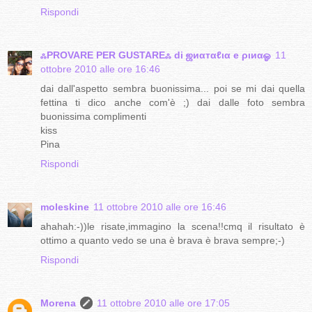
Rispondi
ஃPROVARE PER GUSTAREஃ di ஜиαтαℓια e ριиαஓ
11
ottobre 2010 alle ore 16:46
dai dall'aspetto sembra buonissima... poi se mi dai quella
fettina ti dico anche com'è ;) dai dalle foto sembra
buonissima complimenti
kiss
Pina
Rispondi
moleskine
11 ottobre 2010 alle ore 16:46
ahahah:-))le risate,immagino la scena!!cmq il risultato è
ottimo a quanto vedo se una è brava è brava sempre;-)
Rispondi
Morena
11 ottobre 2010 alle ore 17:05