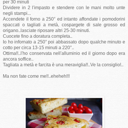
per 30 minuti
Dividere in 2 l'impasto e stendere con le mani molto unte
negli stampi...
Accendete il forno a 250° ed intanto affondate i pomodorini
spaccati o tagliati a metà, cospargete di sale grosso ed
origano..lasciate riposare altri 25-30 minuti.
Cuocete fino a doratura completa..
Io ho infornato a 250° poi abbassato dopo qualche minuto e
cotto per circa 13-15 minuti a 220°..
Ottima!!..l'ho conservata nell'alluminio ed il giorno dopo era
ancora soffice..
Tagliata a metà e farcita è una meraviglia!!..Ve la consiglio!..
Ma non fate come me!!..eheheh!!!