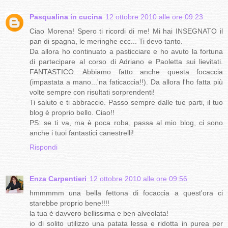
Pasqualina in cucina
12 ottobre 2010 alle ore 09:23
Ciao Morena! Spero ti ricordi di me! Mi hai INSEGNATO il
pan di spagna, le meringhe ecc... Ti devo tanto.
Da allora ho continuato a pasticciare e ho avuto la fortuna
di partecipare al corso di Adriano e Paoletta sui lievitati.
FANTASTICO. Abbiamo fatto anche questa focaccia
(impastata a mano...'na faticaccia!!). Da allora l'ho fatta più
volte sempre con risultati sorprendenti!
Ti saluto e ti abbraccio. Passo sempre dalle tue parti, il tuo
blog è proprio bello. Ciao!!
PS: se ti va, ma è poca roba, passa al mio blog, ci sono
anche i tuoi fantastici canestrelli!
Rispondi
Enza Carpentieri
12 ottobre 2010 alle ore 09:56
hmmmmm una bella fettona di focaccia a quest'ora ci
starebbe proprio bene!!!!
la tua è davvero bellissima e ben alveolata!
io di solito utilizzo una patata lessa e ridotta in purea per