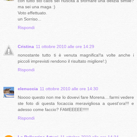
con tutto sto caos sei riuscita a sfornare una delizia simile?
ma sei una maga :)
Voto effettuato.
un Sorriso...
Rispondi
Cristina
11 ottobre 2010 alle ore 14:29
nonostante tutto ti è venuta magnifica!!a volte anche i
piccoli imprevisti rendono il risultato migliore!:)
Rispondi
elenuccia
11 ottobre 2010 alle ore 14:30
Noooo questo non me lo dovevi fare Morena....farmi vedere
ste foto di questa focaccia meravigliosa a quest'ora!!! e
adesso come faccio? FAMEEEEE!!!!!
Rispondi
Le Pellegrine Artusi
11 ottobre 2010 alle ore 14:34