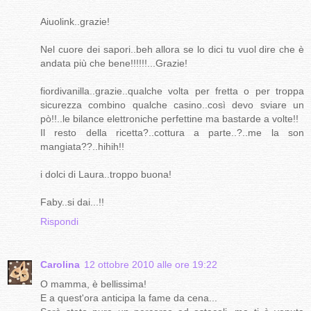
Aiuolink..grazie!
Nel cuore dei sapori..beh allora se lo dici tu vuol dire che è
andata più che bene!!!!!!...Grazie!
fiordivanilla..grazie..qualche volta per fretta o per troppa
sicurezza combino qualche casino..così devo sviare un
pò!!..le bilance elettroniche perfettine ma bastarde a volte!!
Il resto della ricetta?..cottura a parte..?..me la son
mangiata??..hihih!!
i dolci di Laura..troppo buona!
Faby..si dai...!!
Rispondi
Carolina
12 ottobre 2010 alle ore 19:22
O mamma, è bellissima!
E a quest'ora anticipa la fame da cena...