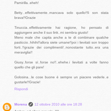
Pamirilla..eheh!
Betty...effettivamente..mancava solo quello!!lì son stata
brava!!Grazie
Tinuccia..effettivamente hai ragione, ho pensato di
aggiungere anche il suo link..mi sembra giusto!
Meno male che capita anche a te di combinare qualche
pasticcio..hihihi!!allora siete umane!!poi i lievitati son troppo
forti..!!grazie dei complimenti!..nonostante tutto..era una
meraviglia!!
Giusy..forse sì..forse no!!..ehehe.i lievitati a volte fanno
quello che gli pare!
Golosina...le cose buone è sempre un piacere vederle..e
gustarle!!Grazie!
Rispondi
Morena
12 ottobre 2010 alle ore 18:28