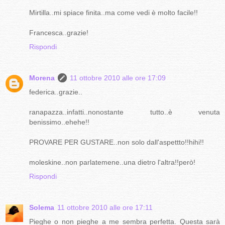
Mirtilla..mi spiace finita..ma come vedi è molto facile!!
Francesca..grazie!
Rispondi
Morena
11 ottobre 2010 alle ore 17:09
federica..grazie..
ranapazza..infatti..nonostante tutto..è venuta
benissimo..ehehe!!
PROVARE PER GUSTARE..non solo dall'aspettto!!hihi!!
moleskine..non parlatemene..una dietro l'altra!!però!
Rispondi
Solema
11 ottobre 2010 alle ore 17:11
Pieghe o non pieghe a me sembra perfetta. Questa sarà