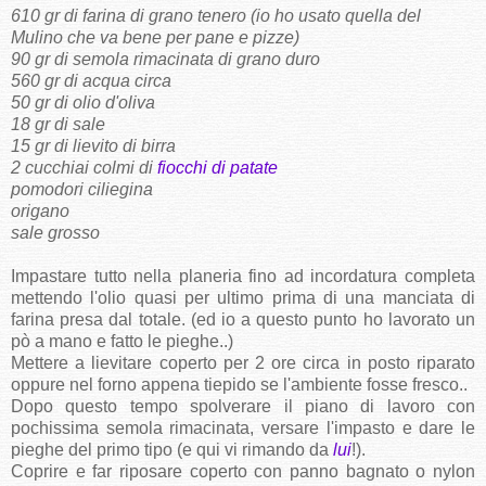
610 gr di farina di grano tenero (io ho usato quella del
Mulino che va bene per pane e pizze)
90 gr di semola rimacinata di grano duro
560 gr di acqua circa
50 gr di olio d'oliva
18 gr di sale
15 gr di lievito di birra
2 cucchiai colmi di
fiocchi di patate
pomodori ciliegina
origano
sale grosso
Impastare tutto nella planeria fino ad incordatura completa
mettendo l'olio quasi per ultimo prima di una manciata di
farina presa dal totale. (ed io a questo punto ho lavorato un
pò a mano e fatto le pieghe..)
Mettere a lievitare coperto per 2 ore circa in posto riparato
oppure nel forno appena tiepido se l'ambiente fosse fresco..
Dopo questo tempo spolverare il piano di lavoro con
pochissima semola rimacinata, versare l'impasto e dare le
pieghe del primo tipo (e qui vi rimando da
lui
!).
Coprire e far riposare coperto con panno bagnato o nylon