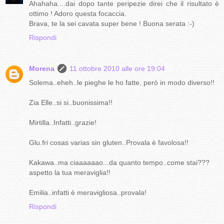
Ahahaha....dai dopo tante peripezie direi che il risultato è
ottimo ! Adoro questa focaccia.
Brava, te la sei cavata super bene ! Buona serata :-)
Rispondi
Morena
11 ottobre 2010 alle ore 19:04
Solema..eheh..le pieghe le ho fatte, però in modo diverso!!
Zia Elle..si si..buonissima!!
Mirtilla..Infatti..grazie!
Glu.fri cosas varias sin gluten..Provala è favolosa!!
Kakawa..ma ciaaaaaao...da quanto tempo..come stai???
aspetto la tua meraviglia!!
Emilia..infatti è meravigliosa..provala!
Rispondi