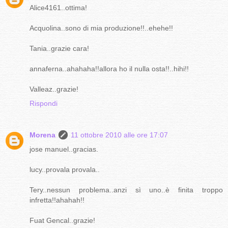
Alice4161..ottima!
Acquolina..sono di mia produzione!!..ehehe!!
Tania..grazie cara!
annaferna..ahahaha!!allora ho il nulla osta!!..hihi!!
Valleaz..grazie!
Rispondi
Morena
11 ottobre 2010 alle ore 17:07
jose manuel..gracias.
lucy..provala provala..
Tery..nessun problema..anzi sì uno..è finita troppo
infretta!!ahahah!!
Fuat Gencal..grazie!