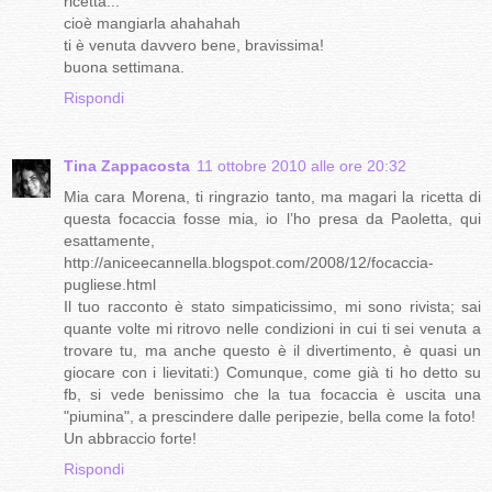
ricetta..."
cioè mangiarla ahahahah
ti è venuta davvero bene, bravissima!
buona settimana.
Rispondi
Tina Zappacosta
11 ottobre 2010 alle ore 20:32
Mia cara Morena, ti ringrazio tanto, ma magari la ricetta di
questa focaccia fosse mia, io l’ho presa da Paoletta, qui
esattamente,
http://aniceecannella.blogspot.com/2008/12/focaccia-
pugliese.html
Il tuo racconto è stato simpaticissimo, mi sono rivista; sai
quante volte mi ritrovo nelle condizioni in cui ti sei venuta a
trovare tu, ma anche questo è il divertimento, è quasi un
giocare con i lievitati:) Comunque, come già ti ho detto su
fb, si vede benissimo che la tua focaccia è uscita una
"piumina", a prescindere dalle peripezie, bella come la foto!
Un abbraccio forte!
Rispondi