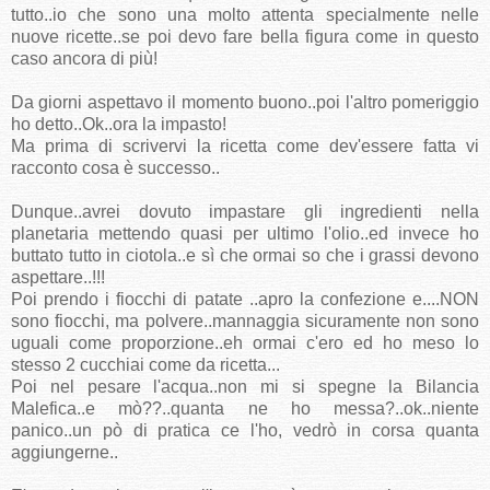
tutto..io che sono una molto attenta specialmente nelle
nuove ricette..se poi devo fare bella figura come in questo
caso ancora di più!
Da giorni aspettavo il momento buono..poi l'altro pomeriggio
ho detto..Ok..ora la impasto!
Ma prima di scrivervi la ricetta come dev'essere fatta vi
racconto cosa è successo..
Dunque..avrei dovuto impastare gli ingredienti nella
planetaria mettendo quasi per ultimo l'olio..ed invece ho
buttato tutto in ciotola..e sì che ormai so che i grassi devono
aspettare..!!!
Poi prendo i fiocchi di patate ..apro la confezione e....NON
sono fiocchi, ma polvere..mannaggia sicuramente non sono
uguali come proporzione..eh ormai c'ero ed ho meso lo
stesso 2 cucchiai come da ricetta...
Poi nel pesare l'acqua..non mi si spegne la Bilancia
Malefica..e mò??..quanta ne ho messa?..ok..niente
panico..un pò di pratica ce l'ho, vedrò in corsa quanta
aggiungerne..