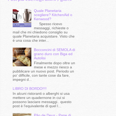
Quale Planetaria
scegliere? KitchenAid o
Kenwood?
Spesso ricevo
messaggi, richieste o
mail che mi chiedono consiglio su
quale Planetaria acquistare. Visto che
è una cosa che inter...
Bocconcini di SEMOLA di
grano duro con Biga ed
Autolisi
Finalmente dopo oltre un
mese e mezzo riesco a
pubblicare un nuovo post. Periodo un
po' difficile, con tante cose da fare,
impegni d...
LIBRO DI BORDO!!!!
In alcuni ristoranti o alberghi si usa
mettere un quadernone in cui si
possono lasciare messaggi.. questo
post è l'equivalente di quel l...
Pão de Deus - Pane di