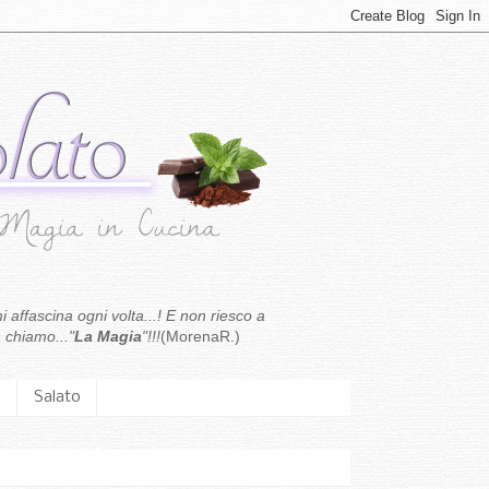
i affascina ogni volta...! E non riesco a
 chiamo..."
La Magia
"!!!
(MorenaR.)
.
Salato