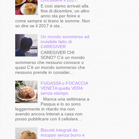
E così siamo arrivati alla
fine di dicembre, un altro
anno sta per finire e
come sempre si tirano le somme. Non
so dire se il 2017 è sta...
Un mondo sommerso ed
invisibile fatto di
CAREGIVER
CAREGIVER CHI
SONO? C’è un mondo
sommerso che nessuno conosce o
quasi C’è un mondo sommerso che
nessuno prende in consider...
FUGASSA o FOCACCIA
VENETA quella VERA
senza stampo
Manca una settimana a
Pasqua e lo so sono
leggermente in ritardo ma non
avendo ancora Intenet a casa non
posso pubblicare con il cellulare...
Biscotti integrali da
inzuppo senza burro e