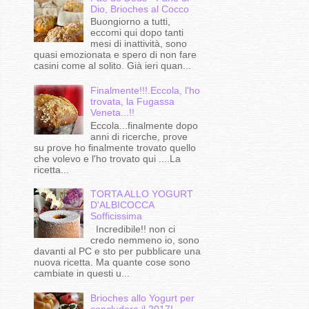
Dio, Brioches al Cocco
Buongiorno a tutti,
eccomi qui dopo tanti
mesi di inattività, sono
quasi emozionata e spero di non fare
casini come al solito. Già ieri quan...
Finalmente!!!.Eccola, l'ho
trovata, la Fugassa
Veneta...!!
Eccola...finalmente dopo
anni di ricerche, prove
su prove ho finalmente trovato quello
che volevo e l'ho trovato qui ....La
ricetta...
TORTA ALLO YOGURT
D'ALBICOCCA
Sofficissima
Incredibile!! non ci
credo nemmeno io, sono
davanti al PC e sto per pubblicare una
nuova ricetta. Ma quante cose sono
cambiate in questi u...
Brioches allo Yogurt per
concludere il 2017!