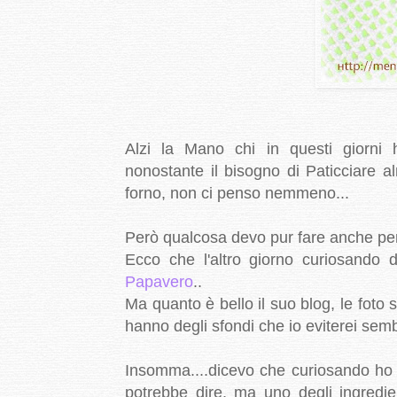
Alzi la Mano chi in questi giorni h
nonostante il bisogno di Paticciare a
forno, non ci penso nemmeno...
Però qualcosa devo pur fare anche perc
Ecco che l'altro giorno curiosando
Papavero
..
Ma quanto è bello il suo blog, le fot
hanno degli sfondi che io eviterei sem
Insomma....dicevo che curiosando ho v
potrebbe dire, ma uno degli ingredie