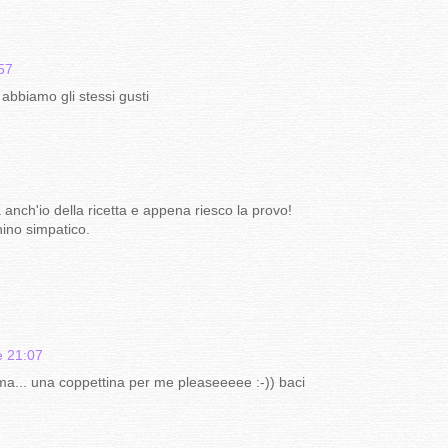
57
abbiamo gli stessi gusti
anch'io della ricetta e appena riesco la provo!
hino simpatico.
e 21:07
... una coppettina per me pleaseeeee :-)) baci