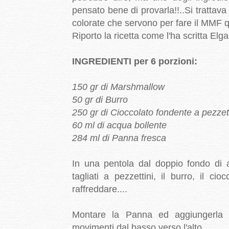
pensato bene di provarla!!..Si tratta
colorate che servono per fare il MMF qu
Riporto la ricetta come l'ha scritta Elga
INGREDIENTI per 6 porzioni:
150 gr di Marshmallow
50 gr di Burro
250 gr di Cioccolato fondente a pezzet
60 ml di acqua bollente
284 ml di Panna fresca
In una pentola dal doppio fondo di
tagliati a pezzettini, il burro, il ci
raffreddare....
Montare la Panna ed aggiungerla d
movimenti dal basso verso l'alto...