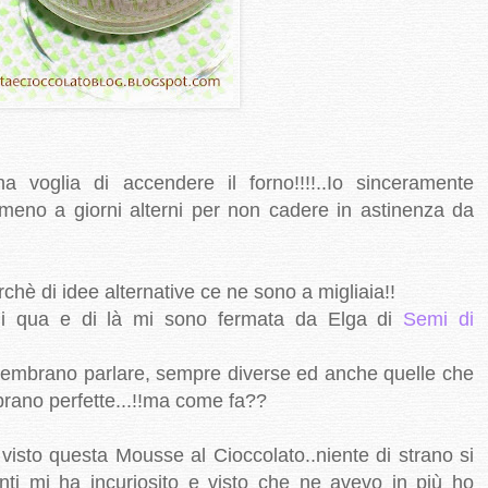
a voglia di accendere il forno!!!!..Io sinceramente
lmeno a giorni alterni per non cadere in astinenza da
hè di idee alternative ce ne sono a migliaia!!
 di qua e di là mi sono fermata da Elga di
Semi di
o sembrano parlare, sempre diverse ed anche quelle che
brano perfette...!!ma come fa??
isto questa Mousse al Cioccolato..niente di strano si
nti mi ha incuriosito e visto che ne avevo in più ho