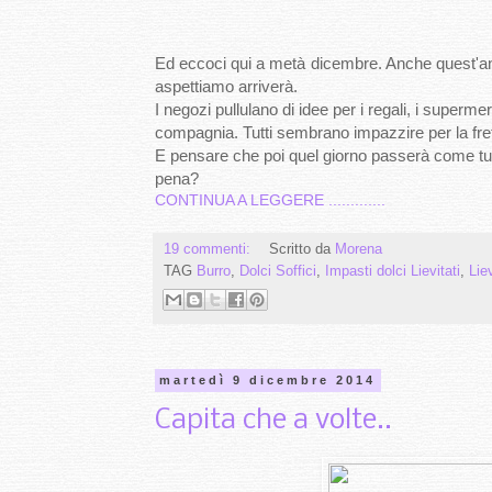
Ed eccoci qui a metà dicembre. Anche quest'ann
aspettiamo arriverà.
I negozi pullulano di idee per i regali, i superm
compagnia. Tutti sembrano impazzire per la fret
E pensare che poi quel giorno passerà come tutti
pena?
CONTINUA A LEGGERE .............
19 commenti:
Scritto da
Morena
TAG
Burro
,
Dolci Soffici
,
Impasti dolci Lievitati
,
Liev
martedì 9 dicembre 2014
Capita che a volte..