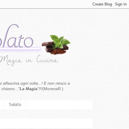
i affascina ogni volta...! E non riesco a
 chiamo..."
La Magia
"!!!
(MorenaR.)
.
Salato