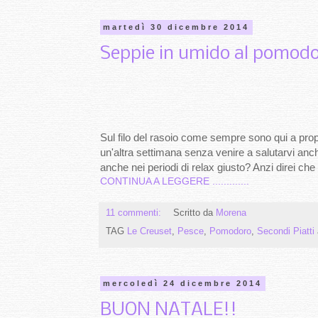
martedì 30 dicembre 2014
Seppie in umido al pomodor
Sul filo del rasoio come sempre sono qui a prop
un'altra settimana senza venire a salutarvi an
anche nei periodi di relax giusto? Anzi direi ch
CONTINUA A LEGGERE .............
11 commenti:
Scritto da
Morena
TAG
Le Creuset
,
Pesce
,
Pomodoro
,
Secondi Piatti
mercoledì 24 dicembre 2014
BUON NATALE!!