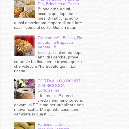
Dio, Brioches al Cocco
Buongiorno a tutti,
eccomi qui dopo tanti
mesi di inattività, sono
quasi emozionata e spero di non fare
casini come al solito. Già ieri quan...
Finalmente!!!.Eccola, l'ho
trovata, la Fugassa
Veneta...!!
Eccola...finalmente dopo
anni di ricerche, prove
su prove ho finalmente trovato quello
che volevo e l'ho trovato qui ....La
ricetta...
TORTA ALLO YOGURT
D'ALBICOCCA
Sofficissima
Incredibile!! non ci
credo nemmeno io, sono
davanti al PC e sto per pubblicare una
nuova ricetta. Ma quante cose sono
cambiate in questi u...
Panini al latte e .......
Indovina l'oggetto