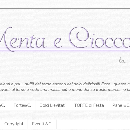
enti e poi....puff!! dal forno escono dei dolci deliziosi!! Ecco...questo m
 davanti al forno e vedo una massa più o meno densa trasformarsi... io la
&C.
Torte&C.
Dolci Lievitati
TORTE di Festa
Pane &C
Copyright
Eventi &C.