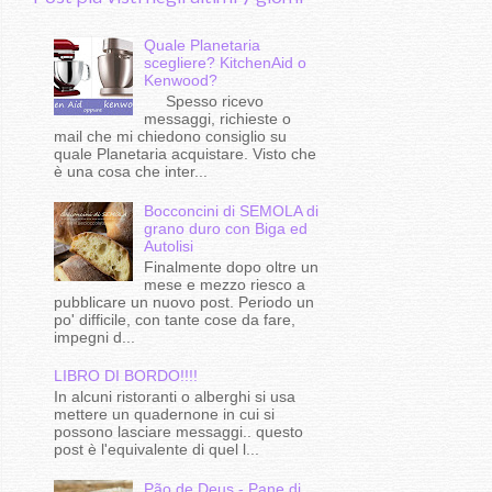
Quale Planetaria
scegliere? KitchenAid o
Kenwood?
Spesso ricevo
messaggi, richieste o
mail che mi chiedono consiglio su
quale Planetaria acquistare. Visto che
è una cosa che inter...
Bocconcini di SEMOLA di
grano duro con Biga ed
Autolisi
Finalmente dopo oltre un
mese e mezzo riesco a
pubblicare un nuovo post. Periodo un
po' difficile, con tante cose da fare,
impegni d...
LIBRO DI BORDO!!!!
In alcuni ristoranti o alberghi si usa
mettere un quadernone in cui si
possono lasciare messaggi.. questo
post è l'equivalente di quel l...
Pão de Deus - Pane di