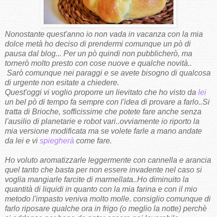
Nonostante quest'anno io non vada in vacanza con la mia
dolce metà ho deciso di prendermi comunque un pò di
pausa dal blog... Per un pò quindi non pubblicherò, ma
tornerò molto presto con cose nuove e qualche novità..
Sarò comunque nei paraggi e se avete bisogno di qualcosa
di urgente non esitate a chiedere.
Quest'oggi vi voglio proporre un lievitato che ho visto da
lei
un bel pò di tempo fa sempre con l'idea di provare a farlo..Si
tratta di Brioche, sofficissime che potete fare anche senza
l'ausilio di planetarie e robot vari..ovviamente io riporto la
mia versione modificata ma se volete farle a mano andate
da lei e vi
spiegherà
come fare.
Ho voluto aromatizzarle leggermente con cannella e arancia
quel tanto che basta per non essere invadente nel caso si
voglia mangiarle farcite di marmellata..Ho diminuito la
quantità di liquidi in quanto con la mia farina e con il mio
metodo l'impasto veniva molto molle. consiglio comunque di
farlo riposare qualche ora in frigo (o meglio la notte) perchè