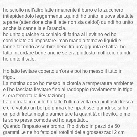
ho sciolto nell'altro latte rimanente il burro e lo zucchero
intiepidendolo leggermente...quindi ho unito le uova sbattute
a parte (attenzione che il latte non sia caldo!) quindi ho unito
anche la cannella e l'arancia.
ho unito qualche cucchiaio di farina al lievitino ed ho
cominciato ad impastare..man mano alternavo liquidi e
farine facendo assorbire bene tra un'aggiunta e l'altra..ho
fatto incordare bene anche se era piuttosto molliccio quindi
ho unito il sale.
Ho fatto levitare coperto un'ora e poi ho messo il tutto in
frigo..
La mattina dopo ho messo la ciotola a temperatura ambiente
e l'ho lasciata lievitare fino al raddoppio (ovviamente in frigo
si era fermata la lievitazione)..
La giornata in cui le ho fatte l'ultima volta era piuttosto fresca
e ci è voluto un bel pò prima che ripartisse..quindi se si ha
un pò di fretta meglio aumentare la quantità di lievito..io me
la sono presa comoda ed ho aspettato..
Quando l'impasto era pronto, l'ho diviso in pezzi da 60
grammi...e ne ho fatto dei rotolini della grossezzadi 2 cm