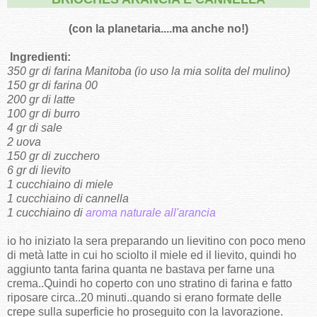
(con la planetaria....ma anche no!)
Ingredienti:
350 gr di farina Manitoba (io uso la mia solita del mulino)
150 gr di farina 00
200 gr di latte
100 gr di burro
4 gr di sale
2 uova
150 gr di zucchero
6 gr di lievito
1 cucchiaino di miele
1 cucchiaino di cannella
1 cucchiaino di
aroma naturale all'arancia
io ho iniziato la sera preparando un lievitino con poco meno
di metà latte in cui ho sciolto il miele ed il lievito, quindi ho
aggiunto tanta farina quanta ne bastava per farne una
crema..Quindi ho coperto con uno stratino di farina e fatto
riposare circa..20 minuti..quando si erano formate delle
crepe sulla superficie ho proseguito con la lavorazione.