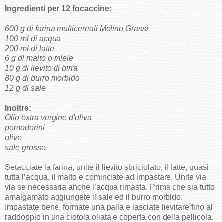
Ingredienti per 12 focaccine:
600 g di farina multicereali Molino Grassi
100 ml di acqua
200 ml di latte
6 g di malto o miele
10 g di lievito di birra
80 g di burro morbido
12 g di sale
Inoltre:
Olio extra vergine d'oliva
pomodorini
olive
sale grosso
Setacciate la farina, unite il lievito sbriciolato, il latte, quasi
tutta l’acqua, il malto e cominciate ad impastare. Unite via
via se necessaria anche l’acqua rimasta. Prima che sia tutto
amalgamato aggiungete il sale ed il burro morbido.
Impastate bene, formate una palla e lasciate lievitare fino al
raddoppio in una ciotola oliata e coperta con della pellicola.