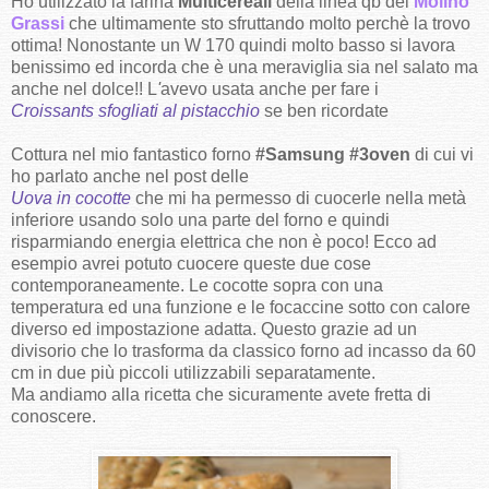
Ho utilizzato la farina
Multicereali
della linea qb del
Molino
Grassi
che ultimamente sto sfruttando molto perchè la trovo
ottima! Nonostante un W 170 quindi molto basso si lavora
benissimo ed incorda che è una meraviglia sia nel salato ma
anche nel dolce!! L
'
avevo usata anche per fare i
Croissants sfogliati al pistacchio
se ben ricordate
Cottura nel mio fantastico forno
#Samsung
#3oven
di cui vi
ho parlato anche nel post delle
Uova in cocotte
che mi ha permesso di cuocerle nella metà
inferiore usando solo una parte del forno e quindi
risparmiando energia elettrica che non è poco! Ecco ad
esempio avrei potuto cuocere queste due cose
contemporaneamente. Le cocotte sopra con una
temperatura ed una funzione e le focaccine sotto con calore
diverso ed impostazione adatta. Questo grazie ad un
divisorio che lo trasforma da classico forno ad incasso da 60
cm in due più piccoli utilizzabili separatamente.
Ma andiamo alla ricetta che sicuramente avete fretta di
conoscere.