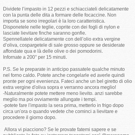
Dividete l’impasto in 12 pezzi e schiacciateli delicatamente
con la punta delle dita a formare delle focaccine. Non
importa se sono irregolari è la loro caratteristica.
Disponetele nelle teglie, coprite con dei fogli di nylon e
lasciate lievitare finche saranno gonfie.
Spennellatele delicatamente con dell’olio extra vergine
d’oliva, cospargetele di sale grosso oppure se desiderate
affondate qua e là delle olive o dei pomodorini.
Infornate a 200° per 15 minuti.
P.S. Se le preparate in anticipo passatele qualche minuto
nel forno caldo. Potete anche congelarle ed averle quindi
pronte per ogni evenienza. Fateci anche un bel giretto di olio
extra vergine d'oliva sopra e verranno ancora meglio!
-Naturalmente potete mettere meno lievito. anzi sarebbe
meglio ma poi ovviamente allungate i tempi.
-potete fare l'impasto la sera prima, metterlo in frigo dopo
circa un'ora o quando vedete che cominci a lievitare e
procedere il giorno dopo.
Allora vi piacciono? Se le provate fatemi sapere e se