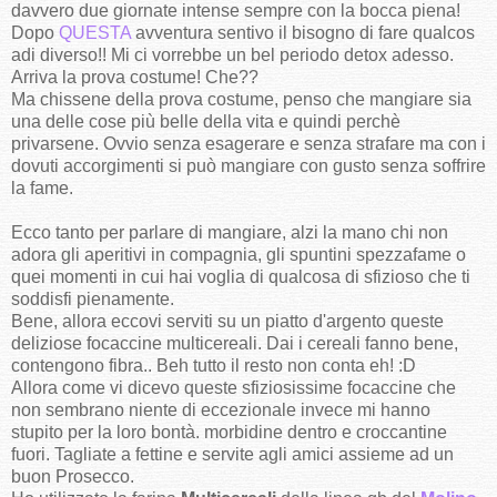
davvero due giornate intense sempre con la bocca piena!
Dopo
QUESTA
avventura sentivo il bisogno di fare qualcos
adi diverso!! Mi ci vorrebbe un bel periodo detox adesso.
Arriva la prova costume! Che??
Ma chissene della prova costume, penso che mangiare sia
una delle cose più belle della vita e quindi perchè
privarsene. Ovvio senza esagerare e senza strafare ma con i
dovuti accorgimenti si può mangiare con gusto senza soffrire
la fame.
Ecco tanto per parlare di mangiare, alzi la mano chi non
adora gli aperitivi in compagnia, gli spuntini spezzafame o
quei momenti in cui hai voglia di qualcosa di sfizioso che ti
soddisfi pienamente.
Bene, allora eccovi serviti su un piatto d'argento queste
deliziose focaccine multicereali. Dai i cereali fanno bene,
contengono fibra.. Beh tutto il resto non conta eh! :D
Allora come vi dicevo queste sfiziosissime focaccine che
non sembrano niente di eccezionale invece mi hanno
stupito per la loro bontà. morbidine dentro e croccantine
fuori. Tagliate a fettine e servite agli amici assieme ad un
buon Prosecco.