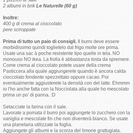
2 albumi in brik
Le Naturelle (60 g)
Inoltre:
400 g di crema al cioccolato
pere sciroppate
Prima di tutto un paio di consigli.
Il burro deve essere
morbidissimo quindi toglietelo dal frigo molte ore prima.
Usate una sac à poche resistente tipo quelle in tela. NO
monouso NO ikea. La frolla è abbastanza tosta da spremere.
Come crema al cioccolato potete usare della crema
Pasticcera alla quale aggiungerete quando è ancora calda
cioccolato fondente spezzettato oppure cacao. Poi
eventualmente aggiusterete la densità con del latte. Ehmmm
io l'ho anche fatta con la Nocciolata alla quale ho mescolato
prima un po' di panna. :D
Setacciate la farina con il sale.
Lavorate a pomata il burro poi aggiungete lo zucchero con la
vaniglia e mescolate fin che non diventerà bianco. Se usate
una planetaria utilizzate la foglia.
Aggiungete gli albumi e la scorza del limone grattugiata.