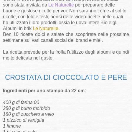
sono stata invitata da
Le Naturelle
per preparare delle
buone e gustose ricette per voi. Non saranno come al solito
ricette, con foto e testi, bensì delle video-ricette nelle quali
ho utilizzato i loro prodotti; ossia le uova intere Bio e gli
Albumi in brik
Le Naturelle
.
Ben 10 ricette dolci e salate che scoprirete nelle prossime
settimane sui vari canali social del brand e miei.
La ricetta prevede per la frolla l'utilizzo degli albumi e quindi
molto delicata nel gusto.
CROSTATA DI CIOCCOLATO E PERE
Ingredienti per uno stampo da 22 cm:
400 g di farina 00
280 g di burro morbido
180 g di zucchero a velo
1 pizzico di vaniglia
1 limone
1 pizzico di sale