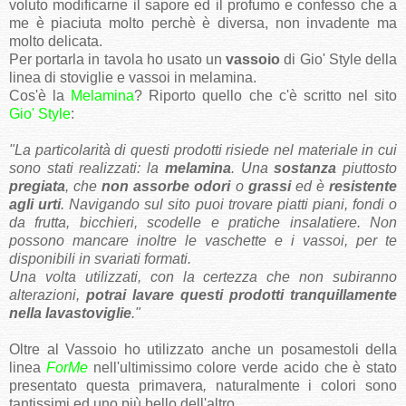
voluto modificarne il sapore ed il profumo e confesso che a
me è piaciuta molto perchè è diversa, non invadente ma
molto delicata.
Per portarla in tavola ho usato un
vassoio
di Gio' Style della
linea di stoviglie e vassoi in melamina.
Cos'è la
Melamina
? Riporto quello che c'è scritto nel sito
Gio' Style
:
"La particolarità di questi prodotti risiede nel materiale in cui
sono stati realizzati: la
melamina
. Una
sostanza
piuttosto
pregiata
, che
non assorbe odori
o
grassi
ed è
resistente
agli urti
. Navigando sul sito puoi trovare piatti piani, fondi o
da frutta, bicchieri, scodelle e pratiche insalatiere. Non
possono mancare inoltre le vaschette e i vassoi, per te
disponibili in svariati formati.
​Una volta utilizzati, con la certezza che non subiranno
alterazioni,
potrai lavare questi prodotti tranquillamente
nella lavastoviglie
."
Oltre al Vassoio ho utilizzato anche un posamestoli della
linea
ForMe
nell'ultimissimo colore verde acido che è stato
presentato questa primavera
,
naturalmente i colori sono
tantissimi ed uno più bello dell'altro.