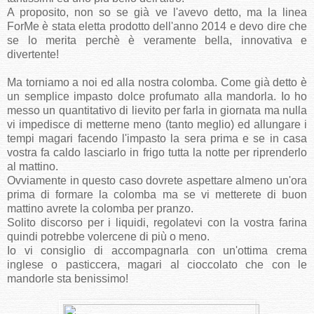
A proposito, non so se già ve l'avevo detto, ma la linea
ForMe è stata eletta prodotto dell'anno 2014 e devo dire che
se lo merita perchè è veramente bella, innovativa e
divertente!
Ma torniamo a noi ed alla nostra colomba. Come già detto è
un semplice impasto dolce profumato alla mandorla. Io ho
messo un quantitativo di lievito per farla in giornata ma nulla
vi impedisce di metterne meno (tanto meglio) ed allungare i
tempi magari facendo l'impasto la sera prima e se in casa
vostra fa caldo lasciarlo in frigo tutta la notte per riprenderlo
al mattino.
Ovviamente in questo caso dovrete aspettare almeno un'ora
prima di formare la colomba ma se vi metterete di buon
mattino avrete la colomba per pranzo.
Solito discorso per i liquidi, regolatevi con la vostra farina
quindi potrebbe volercene di più o meno.
Io vi consiglio di accompagnarla con un'ottima crema
inglese o pasticcera, magari al cioccolato che con le
mandorle sta benissimo!