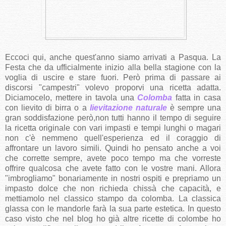
Eccoci qui, anche quest'anno siamo arrivati a Pasqua. La
Festa che da ufficialmente inizio alla bella stagione con la
voglia di uscire e stare fuori. Però prima di passare ai
discorsi "campestri" volevo proporvi una ricetta adatta.
Diciamocelo, mettere in tavola una
Colomba
fatta in casa
con lievito di birra o a
lievitazione naturale
è sempre una
gran soddisfazione però,non tutti hanno il tempo di seguire
la ricetta originale con vari impasti e tempi lunghi o magari
non c'è nemmeno quell'esperienza ed il coraggio di
affrontare un lavoro simili. Quindi ho pensato anche a voi
che corrette sempre, avete poco tempo ma che vorreste
offrire qualcosa che avete fatto con le vostre mani. Allora
"imbrogliamo" bonariamente in nostri ospiti e prepriamo un
impasto dolce che non richieda chissà che capacità, e
mettiamolo nel classico stampo da colomba. La classica
glassa con le mandorle farà la sua parte estetica. In questo
caso visto che nel blog ho già altre ricette di colombe ho