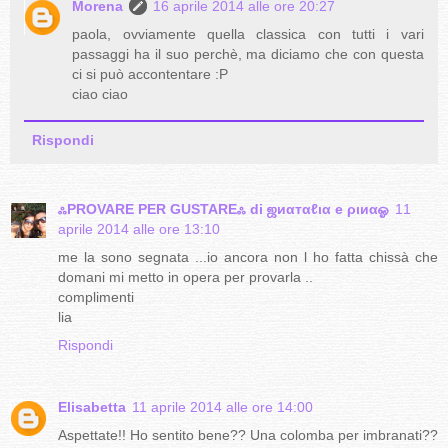
Morena
16 aprile 2014 alle ore 20:27
paola, ovviamente quella classica con tutti i vari
passaggi ha il suo perchè, ma diciamo che con questa
ci si può accontentare :P
ciao ciao
Rispondi
ஃPROVARE PER GUSTAREஃ di ஜиαтαℓια e ριиαஓ
11
aprile 2014 alle ore 13:10
me la sono segnata ...io ancora non l ho fatta chissà che
domani mi metto in opera per provarla ..
complimenti
lia
Rispondi
Elisabetta
11 aprile 2014 alle ore 14:00
Aspettate!! Ho sentito bene?? Una colomba per imbranati??