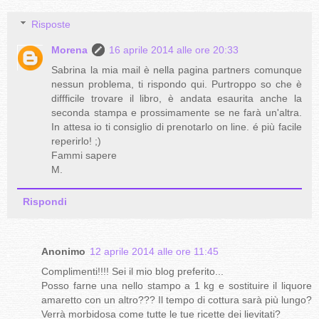
Risposte
Morena
16 aprile 2014 alle ore 20:33
Sabrina la mia mail è nella pagina partners comunque
nessun problema, ti rispondo qui. Purtroppo so che è
diffficile trovare il libro, è andata esaurita anche la
seconda stampa e prossimamente se ne farà un'altra.
In attesa io ti consiglio di prenotarlo on line. é più facile
reperirlo! ;)
Fammi sapere
M.
Rispondi
Anonimo
12 aprile 2014 alle ore 11:45
Complimenti!!!! Sei il mio blog preferito...
Posso farne una nello stampo a 1 kg e sostituire il liquore
amaretto con un altro??? Il tempo di cottura sarà più lungo?
Verrà morbidosa come tutte le tue ricette dei lievitati?