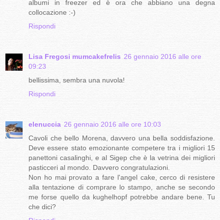
albumi in freezer ed è ora che abbiano una degna
collocazione :-)
Rispondi
Lisa Fregosi mumcakefrelis
26 gennaio 2016 alle ore
09:23
bellissima, sembra una nuvola!
Rispondi
elenuccia
26 gennaio 2016 alle ore 10:03
Cavoli che bello Morena, davvero una bella soddisfazione.
Deve essere stato emozionante competere tra i migliori 15
panettoni casalinghi, e al Sigep che è la vetrina dei migliori
pasticceri al mondo. Davvero congratulazioni.
Non ho mai provato a fare l'angel cake, cerco di resistere
alla tentazione di comprare lo stampo, anche se secondo
me forse quello da kughelhopf potrebbe andare bene. Tu
che dici?