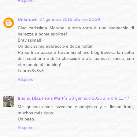
Rispondi
Unknown
27 gennaio 2016 alle ore 22:29
Ciao carissima Morena, questa torta è uno spettacolo di
bellezza e bontà sublime!
Bravissima!!!
Un dolcissimo abbraccio e dolce notte!
PS se ti va passa a trovarmi,nel mio blog troverai la ricetta
del panettone e delle chioccioline alla panna e zucca, con
riferimento al tuo blog!
Laura<3<3<3
Rispondi
Irmina Díaz-Frois Martín
28 gennaio 2016 alle ore 11:47
Me gustan estos bizcocho esponjosos y si llevan fruta,
muchos más ricos.
Un beso.
Rispondi