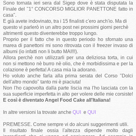
Sono tornata ieri sera dal Sigep dove è stata disputata la
Finale del "1° CONCORSO MIGLIOR PANETTONE fatto in
casa".
E già avete indovinato, tra i 15 finalisti c'ero anch'io. Ma di
questo vi parlerò in un altro post nei prossimi giorni perchè
altrimenti questo diventerebbe troppo lungo.
Proprio per il fatto che in questo periodo ho sfornato una
marea di panettoni mi sono ritrovata con il freezer invaso di
albumi (io infatti non li butto MAI!!!).
Allora perchè non utilizzarli per una deliziosa torta, in cui
non si mettono nè burro nè olio, che è morbidissima e per la
colazione è perfetta! A casa mia la adorano.
Ho voluto anche farla alla prima serata del Corso "Dolci
dell'altro mondo" tanto mi è piaciuta!
Non l'ho capovolta dalla parte liscia ma l'ho lasciata con la
sua superficie imperfetta in alto per volere delle mie corsiste!
E così è diventato Angel Food Cake all'Italiana!
In altre versioni la trovate anche
QUI
e
QUI
PREMESSE. Come sempre vi do alcuni suggerimenti utili.
Il risultato finale ossia l'altezza dipende molto dagli