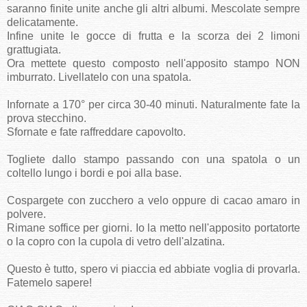
saranno finite unite anche gli altri albumi. Mescolate sempre
delicatamente.
Infine unite le gocce di frutta e la scorza dei 2 limoni
grattugiata.
Ora mettete questo composto nell'apposito stampo NON
imburrato. Livellatelo con una spatola.
Infornate a 170° per circa 30-40 minuti. Naturalmente fate la
prova stecchino.
Sfornate e fate raffreddare capovolto.
Togliete dallo stampo passando con una spatola o un
coltello lungo i bordi e poi alla base.
Cospargete con zucchero a velo oppure di cacao amaro in
polvere.
Rimane soffice per giorni. Io la metto nell'apposito portatorte
o la copro con la cupola di vetro dell'alzatina.
Questo è tutto, spero vi piaccia ed abbiate voglia di provarla.
Fatemelo sapere!