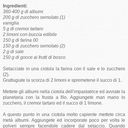
Ingredienti:
360-400 g di albumi
200 g di zucchero semolato (1)
vaniglia
5 g di cremor tartaro
2 limoni con buccia edibile
150 g di farina 00
150 g di zucchero semolato (2)
2 g di sale
150 g di gocce ai frutti di bosco
Setacciate in una ciotola la farina con il sale e lo zucchero
(2).
Grattugiate la scorza di 2 limoni e spremetene il succo di 1.
Mettete gli albumi nella ciotola dell'impastatrice ed avviate la
planetaria con la frusta a filo. Aggiungete man mano lo
zucchero, il cremor tartaro ed il succo di 1 limone.
A questo punto in una ciotola molto capiente mettete circa
metà albumi. Aggiungete ed incorporate poco per volta le
polveri sempre facendole cadere dal setaccio. Quando