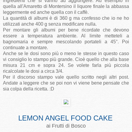
ingredienti che si vanno ad aggiungere. Ad esempio in
quella all'Amaretto di Montersino il liquore finale la abbassa
leggermente ed anche quella con il caffè.
La quantità di albumi è di 360 g ma confesso che io ne ho
utilizzati anche 400 g senza modificare nulla.
Per montare gli albumi per bene ricordate che devono
essere a temperatura ambiente. Al limite metteteli a
bagnomaria e sempre mescolando portateli a 45°. Poi
continuate a montare.
Anche se le dosi sono più o meno le stesse in questo caso
vi consiglio lo stampo più grande. Cioè quello che alla base
misura 21 cm e sopra 24. Se volete farla più piccola
ricalcolate le dosi a circa 3/4.
Per il discorso stampo vale quello scritto negli altri post.
Andate a leggere che se poi non vi viene bene pensate che
sia colpa della ricetta. :D
LEMON ANGEL FOOD CAKE
ai Frutti di Bosco