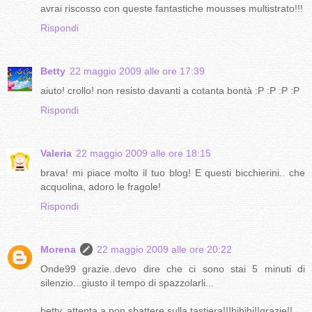
avrai riscosso con queste fantastiche mousses multistrato!!!
Rispondi
Betty
22 maggio 2009 alle ore 17:39
aiuto! crollo! non resisto davanti a cotanta bontà :P :P :P :P
Rispondi
Valeria
22 maggio 2009 alle ore 18:15
brava! mi piace molto il tuo blog! E questi bicchierini.. che
acquolina, adoro le fragole!
Rispondi
Morena
22 maggio 2009 alle ore 20:22
Onde99 grazie..devo dire che ci sono stai 5 minuti di
silenzio...giusto il tempo di spazzolarli...
betty..attenta a non sbattere sulla tastiera!!!hihihi!!grazie!!