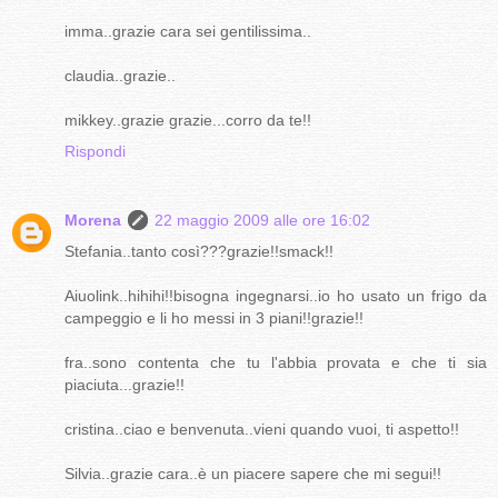
imma..grazie cara sei gentilissima..
claudia..grazie..
mikkey..grazie grazie...corro da te!!
Rispondi
Morena
22 maggio 2009 alle ore 16:02
Stefania..tanto così???grazie!!smack!!
Aiuolink..hihihi!!bisogna ingegnarsi..io ho usato un frigo da
campeggio e li ho messi in 3 piani!!grazie!!
fra..sono contenta che tu l'abbia provata e che ti sia
piaciuta...grazie!!
cristina..ciao e benvenuta..vieni quando vuoi, ti aspetto!!
Silvia..grazie cara..è un piacere sapere che mi segui!!