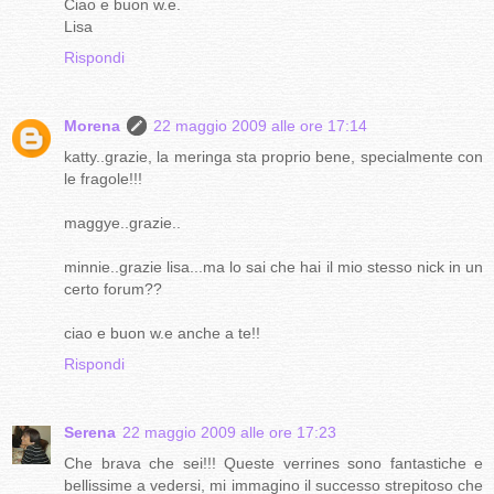
Ciao e buon w.e.
Lisa
Rispondi
Morena
22 maggio 2009 alle ore 17:14
katty..grazie, la meringa sta proprio bene, specialmente con
le fragole!!!
maggye..grazie..
minnie..grazie lisa...ma lo sai che hai il mio stesso nick in un
certo forum??
ciao e buon w.e anche a te!!
Rispondi
Serena
22 maggio 2009 alle ore 17:23
Che brava che sei!!! Queste verrines sono fantastiche e
bellissime a vedersi, mi immagino il successo strepitoso che