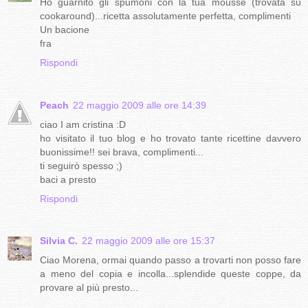
Ho guarnito gli spumoni con la tua mousse (trovata su
cookaround)...ricetta assolutamente perfetta, complimenti
Un bacione
fra
Rispondi
Peach
22 maggio 2009 alle ore 14:39
ciao I am cristina :D
ho visitato il tuo blog e ho trovato tante ricettine davvero
buonissime!! sei brava, complimenti...
ti seguirò spesso ;)
baci a presto
Rispondi
Silvia C.
22 maggio 2009 alle ore 15:37
Ciao Morena, ormai quando passo a trovarti non posso fare
a meno del copia e incolla...splendide queste coppe, da
provare al più presto...