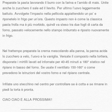
Preparate la pasta lavorando il burro con la farina e l’amido di mais. Unite
anche lo zucchero il sale ed il lievito. Per ultimo l’uovo leggermente
battuto. Avvolgete l’impasto nella pellicola appiattendolo un po’ e
riponetelo in frigo per un’ora. Questo impasto non è come la classica
pasta frolla ma è più morbido, quindi va steso tra due fogli di carta da
forno, passato velocemente nello stampo imburrato e riposto nuovamente
in frigo.
Nel frattempo preparate la crema mescolando alla panna, la panna acida
lo zucchero a velo, l’uovo e la vaniglia. Versate il composto nella tortiera,
disponete i mirtilli lavati ed infornate per 40-45 minuti a 180° statico nel
ripiano in basso del forno. Se usate il ventilato 150-160° o come
prevedono le istruzioni del vostro forno e nel ripiano centrale.
Infilate uno stecchino nel centro per controllare se è cotta e se rimane in
piedi la torta è pronta.
CIAO CIAO E ALLA PROSSIMA!!
---------------------------------------------------------