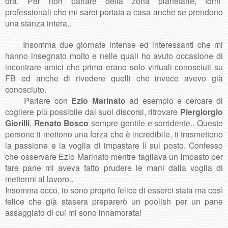
ora. Per non parlare della zona planetarie, forni
professionali che mi sarei portata a casa anche se prendono
una stanza intera..
Insomma due giornate intense ed interessanti che mi
hanno insegnato molto e nelle quali ho avuto occasione di
incontrare amici che prima erano solo virtuali conosciuti su
FB ed anche di rivedere quelli che invece avevo già
conosciuto.
Parlare con
Ezio Marinato
ad esempio e cercare di
cogliere più possibile dai suoi discorsi, ritrovare
Piergiorgio
Giorilli
,
Renato Bosco
sempre gentile e sorridente.. Queste
persone ti mettono una forza che è incredibile, ti trasmettono
la passione e la voglia di impastare lì sul posto. Confesso
che osservare Ezio Marinato mentre tagliava un impasto per
fare pane mi aveva fatto prudere le mani dalla voglia di
mettermi al lavoro..
Insomma ecco, io sono proprio felice di esserci stata ma così
felice che già stasera preparerò un poolish per un pane
assaggiato di cui mi sono innamorata!