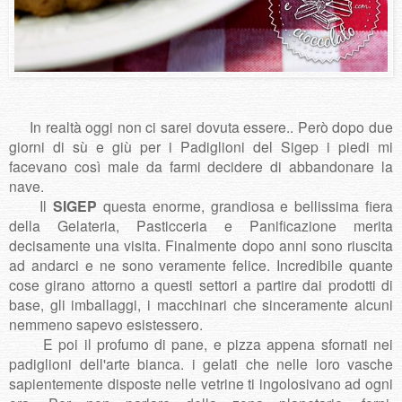
In realtà oggi non ci sarei dovuta essere.. Però dopo due
giorni di sù e giù per i Padiglioni del Sigep i piedi mi
facevano così male da farmi decidere di abbandonare la
nave.
Il
SIGEP
questa enorme, grandiosa e bellissima fiera
della Gelateria, Pasticceria e Panificazione merita
decisamente una visita. Finalmente dopo anni sono riuscita
ad andarci e ne sono veramente felice. Incredibile quante
cose girano attorno a questi settori a partire dai prodotti di
base, gli imballaggi, i macchinari che sinceramente alcuni
nemmeno sapevo esistessero.
E poi il profumo di pane, e pizza appena sfornati nei
padiglioni dell'arte bianca. i gelati che nelle loro vasche
sapientemente disposte nelle vetrine ti ingolosivano ad ogni