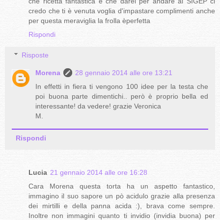
che ricetta fantastica e che darei per andare al SIGEP ci
credo che ti è venuta voglia d'impastare complimenti anche
per questa meraviglia la frolla èperfetta
Rispondi
Risposte
Morena
28 gennaio 2014 alle ore 13:21
In effetti in fiera ti vengono 100 idee per la testa che
poi buona parte dimentichi.. però è proprio bella ed
interessante! da vedere! grazie Veronica
M.
Rispondi
Lucia
21 gennaio 2014 alle ore 16:28
Cara Morena questa torta ha un aspetto fantastico,
immagino il suo sapore un pò acidulo grazie alla presenza
dei mirtilli e della panna acida :), brava come sempre.
Inoltre non immagini quanto ti invidio (invidia buona) per