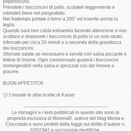
peperoncino.
Prendete i bocconcini di pollo, scolateli leggermente e
rotolateli bene nel pangrattato.
Nel frattempo portate il forno a 200° ed inserite anche la
teglia.
Quando sarà ben calda estraetela facendo attenzione a non
scottarvi e disponete i bocconcini di pollo in un solo strato.
Infornate per circa 20 minuti o a seconda della grandezza
dei bocconcini.
Sfornate salate se necessario e servite con salsa piccante e
fettine di limone. Ogni commensale gusterà i bocconcini
immergendoli nella salsa e spruzzati con del limone a
piacere.
BUON APPETITO!!
QUI
trovate le altre ricette di Kaiser
---------------------------------------------------------
Le immagini e i testi pubblicati in questo sito sono di
proprietà esclusiva di MorenaR. autrice del blog Menta e
Cioccolato e sono protetti dalla legge sul diritto d’autore n.
633/1941 e successive modifiche.