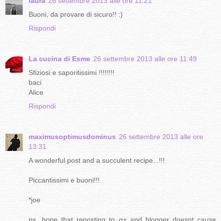
laura
26 settembre 2013 alle ore 11:21
Buoni, da provare di sicuro!! :)
Rispondi
La cucina di Esme
26 settembre 2013 alle ore 11:49
Sfiziosi e saporitissimi !!!!!!!!
baci
Alice
Rispondi
maximusoptimusdominus
26 settembre 2013 alle ore
13:31
A wonderful post and a succulent recipe...!!!
Piccantissimi e buoni!!!
*joe
ps...hope that reposting to g+ and blogger doesnt cause