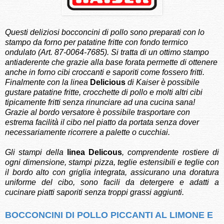
Questi deliziosi bocconcini di pollo sono preparati con lo
stampo da forno per patatine fritte con fondo termico
ondulato (Art. 87-0064-7685). Si tratta di un ottimo stampo
antiaderente che grazie alla base forata permette di ottenere
anche in forno cibi croccanti e saporiti come fossero fritti.
Finalmente con la linea
Delicious
di Kaiser è possibile
gustare patatine fritte, crocchette di pollo e molti altri cibi
tipicamente fritti senza rinunciare ad una cucina sana!
Grazie al bordo versatore è possibile trasportare con
estrema facilità il cibo nel piatto da portata senza dover
necessariamente ricorrere a palette o cucchiai.
Gli stampi della
linea Delicous
, comprendente rostiere di
ogni dimensione, stampi pizza, teglie estensibili e teglie con
il bordo alto con griglia integrata, assicurano una doratura
uniforme del cibo, sono facili da detergere e adatti a
cucinare piatti saporiti senza troppi grassi aggiunti.
BOCCONCINI DI POLLO PICCANTI AL LIMONE E