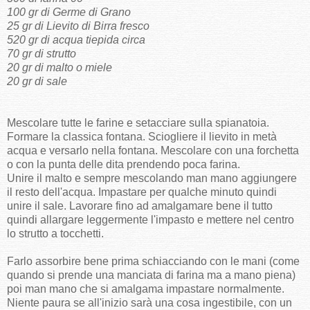
100 gr di Germe di Grano
25 gr di Lievito di Birra fresco
520 gr di acqua tiepida circa
70 gr di strutto
20 gr di malto o miele
20 gr di sale
Mescolare tutte le farine e setacciare sulla spianatoia.
Formare la classica fontana. Sciogliere il lievito in metà
acqua e versarlo nella fontana. Mescolare con una forchetta
o con la punta delle dita prendendo poca farina.
Unire il malto e sempre mescolando man mano aggiungere
il resto dell'acqua. Impastare per qualche minuto quindi
unire il sale. Lavorare fino ad amalgamare bene il tutto
quindi allargare leggermente l'impasto e mettere nel centro
lo strutto a tocchetti.
Farlo assorbire bene prima schiacciando con le mani (come
quando si prende una manciata di farina ma a mano piena)
poi man mano che si amalgama impastare normalmente.
Niente paura se all'inizio sarà una cosa ingestibile, con un