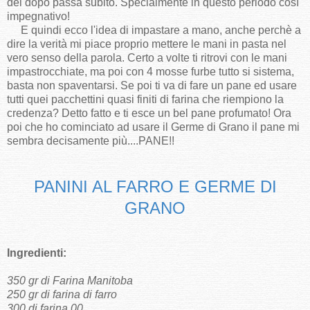
del dopo passa subito. Specialmente in questo periodo così
impegnativo!
E quindi ecco l'idea di impastare a mano, anche perchè a
dire la verità mi piace proprio mettere le mani in pasta nel
vero senso della parola. Certo a volte ti ritrovi con le mani
impastrocchiate, ma poi con 4 mosse furbe tutto si sistema,
basta non spaventarsi. Se poi ti va di fare un pane ed usare
tutti quei pacchettini quasi finiti di farina che riempiono la
credenza? Detto fatto e ti esce un bel pane profumato! Ora
poi che ho cominciato ad usare il Germe di Grano il pane mi
sembra decisamente più....PANE!!
PAN
INI
AL FARRO E GERME DI
GRANO
Ingredienti:
350 gr di Farina Manitoba
250 gr di farina di farro
300 di farina 00