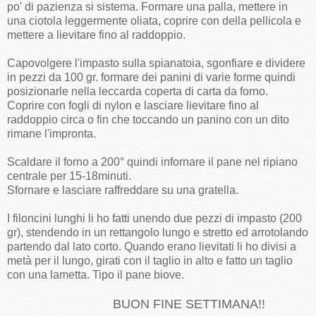
po' di pazienza si sistema. Formare una palla, mettere in
una ciotola leggermente oliata, coprire con della pellicola e
mettere a lievitare fino al raddoppio.
Capovolgere l'impasto sulla spianatoia, sgonfiare e dividere
in pezzi da 100 gr. formare dei panini di varie forme quindi
posizionarle nella leccarda coperta di carta da forno.
Coprire con fogli di nylon e lasciare lievitare fino al
raddoppio circa o fin che toccando un panino con un dito
rimane l'impronta.
Scaldare il forno a 200° quindi infornare il pane nel ripiano
centrale per 15-18minuti.
Sfornare e lasciare raffreddare su una gratella.
I filoncini lunghi li ho fatti unendo due pezzi di impasto (200
gr), stendendo in un rettangolo lungo e stretto ed arrotolando
partendo dal lato corto. Quando erano lievitati li ho divisi a
metà per il lungo, girati con il taglio in alto e fatto un taglio
con una lametta. Tipo il pane biove.
BUON FINE SETTIMANA!!