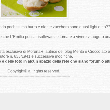
ndo pochissimo burro e niente zucchero sono quasi light o no?
 che L'Emilia possa risollevarsi e tornare a vivere vi auguro u
--------------------------------------------------------
ietà esclusiva di MorenaR. autrice del blog Menta e Cioccolato e s
utore n. 633/1941 e successive modifiche.
e e delle foto in alcun spazio della rete che siano forum o al
Copyright
©
all rights reserved
.
----------------------------------------------------------