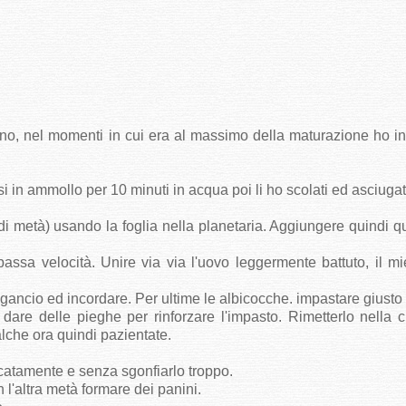
tino, nel momenti in cui era al massimo della maturazione ho in
si in ammollo per 10 minuti in acqua poi li ho scolati ed asciugat
di metà) usando la foglia nella planetaria. Aggiungere quindi q
bassa velocità. Unire via via l'uovo leggermente battuto, il mi
l gancio ed incordare. Per ultime le albicocche. impastare giusto
dare delle pieghe per rinforzare l'impasto. Rimetterlo nella 
alche ora quindi pazientate.
icatamente e senza sgonfiarlo troppo.
n l'altra metà formare dei panini.