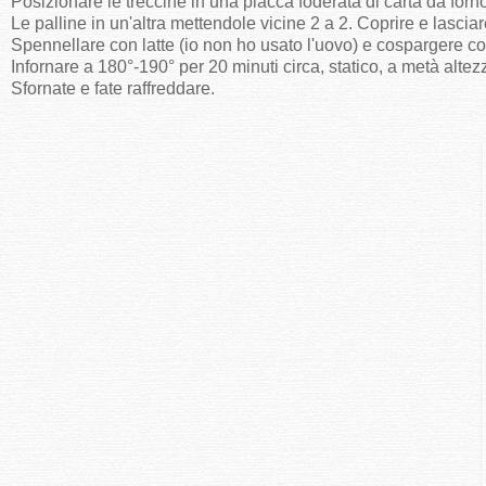
Posizionare le treccine in una placca foderata di carta da forn
Le palline in un'altra mettendole vicine 2 a 2. Coprire e lascia
Spennellare con latte (io non ho usato l'uovo) e cospargere 
Infornare a 180°-190° per 20 minuti circa, statico, a metà alte
Sfornate e fate raffreddare.