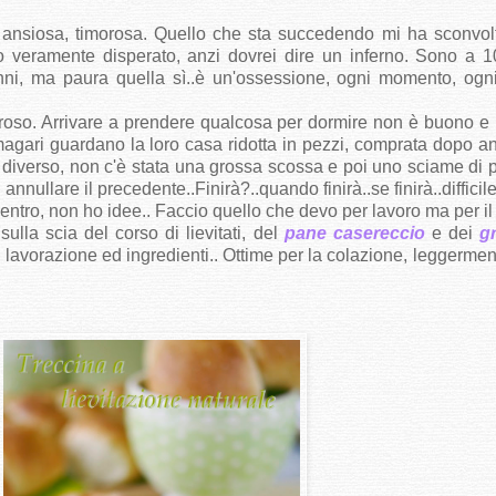
, ansiosa, timorosa. Quello che sta succedendo mi ha sconvol
o veramente disperato, anzi dovrei dire un inferno. Sono a
ni, ma paura quella sì..è un'ossessione, ogni momento, ogni
auroso. Arrivare a prendere qualcosa per dormire non è buono e
ari guardano la loro casa ridotta in pezzi, comprata dopo anni d
ta è diverso, non c'è stata una grossa scossa e poi uno sciame d
annullare il precedente..Finirà?..quando finirà..se finirà..diffici
entro, non ho idee.. Faccio quello che devo per lavoro ma per il
ulla scia del corso di lievitati, del
pane casereccio
e dei
gr
 lavorazione ed ingredienti.. Ottime per la colazione, leggerme