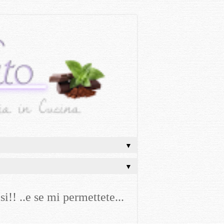
▼
▼
i!! ..e se mi permettete...