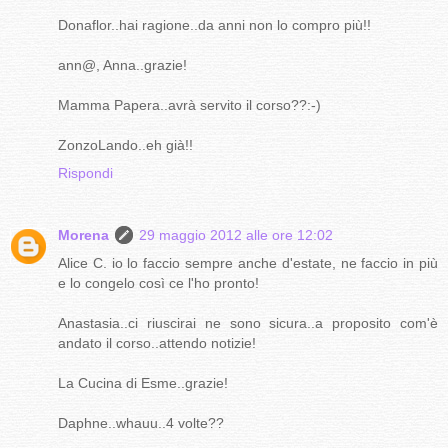
Donaflor..hai ragione..da anni non lo compro più!!
ann@, Anna..grazie!
Mamma Papera..avrà servito il corso??:-)
ZonzoLando..eh già!!
Rispondi
Morena
29 maggio 2012 alle ore 12:02
Alice C. io lo faccio sempre anche d'estate, ne faccio in più
e lo congelo così ce l'ho pronto!
Anastasia..ci riuscirai ne sono sicura..a proposito com'è
andato il corso..attendo notizie!
La Cucina di Esme..grazie!
Daphne..whauu..4 volte??