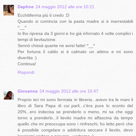
Daphne
24 maggio 2012 alle ore 10:21
Ecchitiferma più ti credo :D
Quando si comincia con la pasta madre si è inarrestabili
^__^
Io lho ripresa da 3 giorni e ho già infornato 4 volte complici i
tempi di lievitazione.
Sennò chissà quante ne avrei fatte! *__*
Per fortuna il caldo si è calmato un attimo e mi sono
divertita :)
Continua!
Rispondi
Giovanna
24 maggio 2012 alle ore 10:47
Proprio ieri mi sono fermata in libreria...avevo tra le mani il
libro di Sara Papa di cui parli...c'èra pure lo sconto del
20%...ero indecisa se prenderlo o meno, mi sa che oggi
torno a prenderlo...il lievito madre mi affascina da tempo
quello che mi preoccupa sono i rinfreschi, ho letto però che
è possibile congelare o addiritura seccare il lievito, devo
lasciarmi andare e provare...vedremo ;)