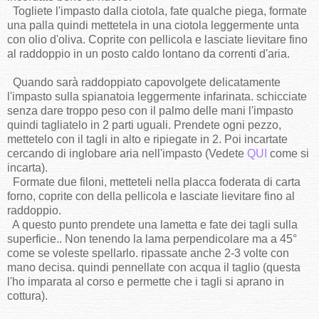
Togliete l'impasto dalla ciotola, fate qualche piega, formate
una palla quindi mettetela in una ciotola leggermente unta
con olio d'oliva. Coprite con pellicola e lasciate lievitare fino
al raddoppio in un posto caldo lontano da correnti d'aria.
Quando sarà raddoppiato capovolgete delicatamente
l'impasto sulla spianatoia leggermente infarinata. schicciate
senza dare troppo peso con il palmo delle mani l'impasto
quindi tagliatelo in 2 parti uguali. Prendete ogni pezzo,
mettetelo con il tagli in alto e ripiegate in 2. Poi incartate
cercando di inglobare aria nell'impasto (Vedete
QUI
come si
incarta).
Formate due filoni, metteteli nella placca foderata di carta
forno, coprite con della pellicola e lasciate lievitare fino al
raddoppio.
A questo punto prendete una lametta e fate dei tagli sulla
superficie.. Non tenendo la lama perpendicolare ma a 45°
come se voleste spellarlo. ripassate anche 2-3 volte con
mano decisa. quindi pennellate con acqua il taglio (questa
l'ho imparata al corso e permette che i tagli si aprano in
cottura).