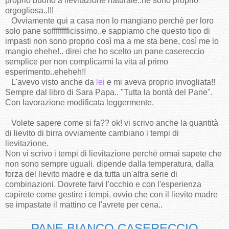
proprio buono a lievitazione naturale..ne sono proprio
orgogliosa..!!!
Ovviamente qui a casa non lo mangiano perchè per loro
solo pane sofffffffficissimo..e sappiamo che questo tipo di
impasti non sono proprio così ma a me sta bene, così me lo
mangio ehehe!.. direi che ho scelto un pane casereccio
semplice per non complicarmi la vita al primo
esperimento..eheheh!!
L'avevo visto anche da
lei
e mi aveva proprio invogliata!!
Sempre dal libro di Sara Papa.. "Tutta la bontà del Pane".
Con lavorazione modificata leggermente.
Volete sapere come si fa?? ok! vi scrivo anche la quantità
di lievito di birra ovviamente cambiano i tempi di
lievitazione.
Non vi scrivo i tempi di lievitazione perchè ormai sapete che
non sono sempre uguali. dipende dalla temperatura, dalla
forza del lievito madre e da tutta un'altra serie di
combinazioni. Dovrete farvi l'occhio e con l'esperienza
capirete come gestire i tempi. ovvio che con il lievito madre
se impastate il mattino ce l'avrete per cena..
PANE BIANCO CASERECCIO