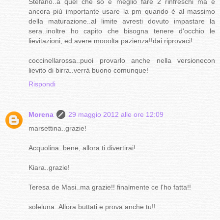
Stefano..a quel che so è meglio fare 2 rinfreschi ma è
ancora più importante usare la pm quando è al massimo
della maturazione..al limite avresti dovuto impastare la
sera..inoltre ho capito che bisogna tenere d'occhio le
lievitazioni, ed avere mooolta pazienza!!dai riprovaci!
coccinellarossa..puoi provarlo anche nella versionecon
lievito di birra..verrà buono comunque!
Rispondi
Morena
29 maggio 2012 alle ore 12:09
marsettina..grazie!
Acquolina..bene, allora ti divertirai!
Kiara..grazie!
Teresa de Masi..ma grazie!! finalmente ce l'ho fatta!!
soleluna..Allora buttati e prova anche tu!!