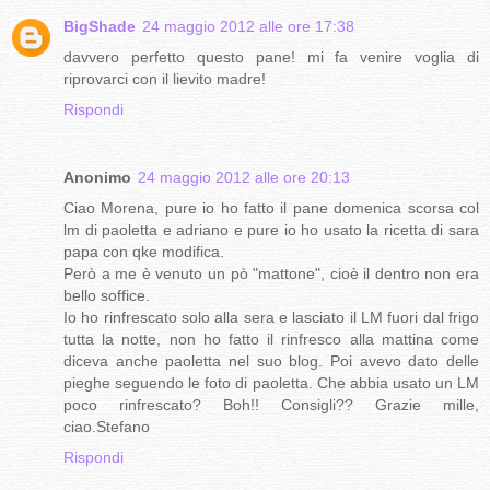
BigShade
24 maggio 2012 alle ore 17:38
davvero perfetto questo pane! mi fa venire voglia di
riprovarci con il lievito madre!
Rispondi
Anonimo
24 maggio 2012 alle ore 20:13
Ciao Morena, pure io ho fatto il pane domenica scorsa col
lm di paoletta e adriano e pure io ho usato la ricetta di sara
papa con qke modifica.
Però a me è venuto un pò "mattone", cioè il dentro non era
bello soffice.
Io ho rinfrescato solo alla sera e lasciato il LM fuori dal frigo
tutta la notte, non ho fatto il rinfresco alla mattina come
diceva anche paoletta nel suo blog. Poi avevo dato delle
pieghe seguendo le foto di paoletta. Che abbia usato un LM
poco rinfrescato? Boh!! Consigli?? Grazie mille,
ciao.Stefano
Rispondi