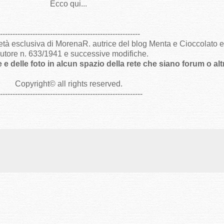
Ecco qui...
--------------------------------------------------------
ietà esclusiva di MorenaR. autrice del blog Menta e Cioccolato e s
utore n. 633/1941 e successive modifiche.
e e delle foto in alcun spazio della rete che siano forum o al
Copyright
©
all rights reserved
.
----------------------------------------------------------