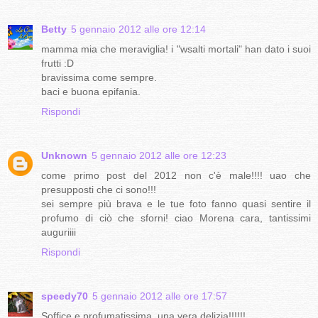
Betty
5 gennaio 2012 alle ore 12:14
mamma mia che meraviglia! i "wsalti mortali" han dato i suoi
frutti :D
bravissima come sempre.
baci e buona epifania.
Rispondi
Unknown
5 gennaio 2012 alle ore 12:23
come primo post del 2012 non c'è male!!!! uao che
presupposti che ci sono!!!
sei sempre più brava e le tue foto fanno quasi sentire il
profumo di ciò che sforni! ciao Morena cara, tantissimi
auguriiii
Rispondi
speedy70
5 gennaio 2012 alle ore 17:57
Soffice e profumatissima, una vera delizia!!!!!!