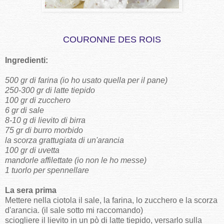
COURONNE DES ROIS
Ingredienti:
500 gr di farina (io ho usato quella per il pane)
250-300 gr di latte tiepido
100 gr di zucchero
6 gr di sale
8-10 g di lievito di birra
75 gr di burro morbido
la scorza grattugiata di un'arancia
100 gr di uvetta
mandorle affilettate (io non le ho messe)
1 tuorlo per spennellare
La sera prima
Mettere nella ciotola il sale, la farina, lo zucchero e la scorza
d'arancia. (il sale sotto mi raccomando)
sciogliere il lievito in un pò di latte tiepido, versarlo sulla