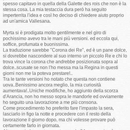
spesso capitavo in quella della Galette des rois che non è la
stessa cosa. La mia testaccia dura però ha seguito
imperterrita l'idea e così ho deciso di chiedere aiuto proprio
ad un'amica Vallesana.
Myrta si è prodigata molto gentilmente e nel giro di
pochissimo avevo tra le mani più versioni. ed eccola qui,
soffice, profumata e buonissima.
La traduzione sarebbe "Corona dei Re", ed è un pane dolce,
si dovrebbe nascondere al suo interno un piccolo Re e chi lo
trova vince la corona che andrebbe posizionata sopra al
dolce..scusate se non l'ho messa ma la Regina in questi
giorni non me la poteva prestare!..
Tra le tante versioni ho notato che questa non contiene
uova..Benissimo ancora meglio, la mia curiosità
aumentava!..Uniche modifiche, ho aggiunto della scorza
d'Arancia, non ho messo sopra le mandorle ed ovviamente
ho seguito una lavorazione a me più consona.
Come procedimento ho preferito fare l'impasto la sera,
lasciarlo in figo la notte e procedere con il resto della
lavorazione il giorno dopo, ma chi volesse provare può
certamente farlo in giornata.