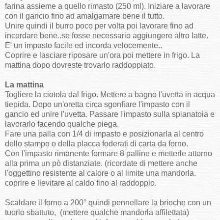
farina assieme a quello rimasto (250 ml). Iniziare a lavorare
con il gancio fino ad amalgamare bene il tutto.
Unire quindi il burro poco per volta poi lavorare fino ad
incordare bene..se fosse necessario aggiungere altro latte.
E' un impasto facile ed incorda velocemente..
Coprire e lasciare riposare un'ora poi mettere in frigo. La
mattina dopo dovreste trovarlo raddoppiato.
La mattina
Togliere la ciotola dal frigo. Mettere a bagno l'uvetta in acqua
tiepida. Dopo un'oretta circa sgonfiare l'impasto con il
gancio ed unire l'uvetta. Passare l'impasto sulla spianatoia e
lavorarlo facendo qualche piega.
Fare una palla con 1/4 di impasto e posizionarla al centro
dello stampo o della placca foderati di carta da forno.
Con l'impasto rimanente formare 8 palline e metterle attorno
alla prima un pò distanziate. (ricordate di mettere anche
l'oggettino resistente al calore o al limite una mandorla.
coprire e lievitare al caldo fino al raddoppio.
Scaldare il forno a 200° quindi pennellare la brioche con un
tuorlo sbattuto, (mettere qualche mandorla affilettata)