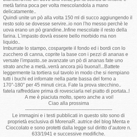
metà farina poca per volta mescolandola a mano
delicatamente..
Quindi unite un pò alla volta 150 ml di succo aggiungendo il
resto solo se dovesse servire..io non l'ho messo perchè le
uova erano un pò grandine..Infine mescolate il resto della
farina. L'impasto dovrà essere bello morbido ma non
liquido..
Imburrate lo stampo, cospargete il fondo ed i bordi con lo
zucchero di canna, coprite la base con i pezzi di ananas e
versate l'impasto..se avanzate un pò di ananas fate uno
strato anche a metà..verrà ancora più buona!!...Battete
leggermente la tortiera sul tavolo in modo che si riempiano
tutti i buchi ed infornate nella parte bassa del forno a
170°-180° per 45 minuti circa. Fate la prova stecchino..
fatela raffreddare prima di rovesciarla nel piatto di portata..!
A me è piaciuta molto, spero anche a voi!
Ciao alla prossima
---------------------------------------------------------
Le immagini e i testi pubblicati in questo sito sono di
proprietà esclusiva di MorenaR. autrice del blog Menta e
Cioccolato e sono protetti dalla legge sul diritto d’autore n.
633/1941 e successive modifiche.