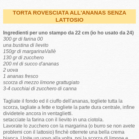
TORTA ROVESCIATA ALL'ANANAS SENZA
LATTOSIO
Ingredienti per uno stampo da 22 cm (io ho usato da 24)
300 gr di farina 00
una bustina di lievito
150gr di margarinaVallè
130 gr di zucchero
200 ml di succo d'ananas
2 uova
1 ananas fresco
scorza di mezzo limone grattugiato
3-4 cucchiai di zucchero di canna
Tagliate il fondo ed il ciuffo dell'ananas, togliete tutta la
scorza, tagliate a fette e togliete la parte dura centrale, infine
dividetele ancora in ventaglietti.
setacciate la farina con il lievito in una ciotola.
Lavorate lo zucchero con la margarina (o burro se non avete
problemi con il lattosio) finchè otterrete una bella crema
bianca..Unite un uovo alla volta, poi la scorza di limone e