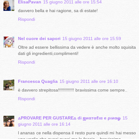
ElisaPavan
15 giugno 2011 alle ore 15:54
davvero bella e hai ragione, sa di estate!
Rispondi
Nel cuore dei sapori
15 giugno 2011 alle ore 15:59
Oltre ad essere bellissima da vedere è anche molto squisita
dati gli ingredienti,complimenti!
Rispondi
Francesca Quaglia
15 giugno 2011 alle ore 16:10
è davvero strepitosa!!!!!!!!!!!!! bravissima come sempre..
Rispondi
ஃPROVARE PER GUSTAREஃ di ஜиαтαℓια e ριиαஓ
15
giugno 2011 alle ore 16:14
l ananas ce nella dispensa il resto pure quindi mi hai messo
una voglia che quasi quasi me la faccio ...bravissima..