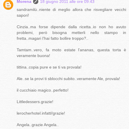
Morena
18 giugno 2011 alle ore 09:43
sandramilù..niente di meglio allora che risvegliare vecchi
sapori!
Cinzia..ma forse dipende dalla ricetta..io non ho avuto
problemi, però bisogna metterli nello stampo in
fretta..magari l'hai fatto bollire troppo?..
Tamtam..vero, fa moto estate l'ananas, questa torta è
veramente buona!
tittina..copia pure e se ti va provala!
Ale..se la provi ti sblocchi subito..veramente Ale, provala!
il cucchiaio magico..perfetto!
Littledessers.grazie!
lerocherhotel.infatti!grazie!
Angela..grazie Angela..