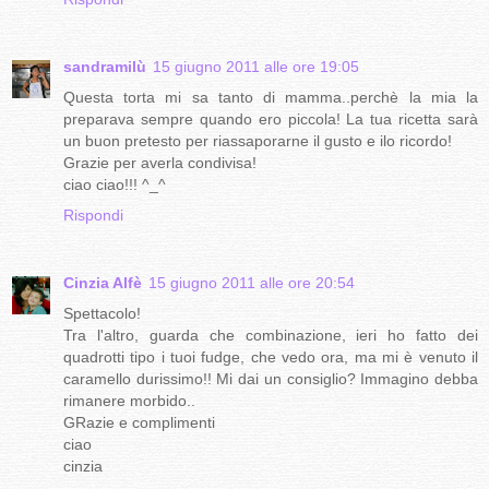
sandramilù
15 giugno 2011 alle ore 19:05
Questa torta mi sa tanto di mamma..perchè la mia la
preparava sempre quando ero piccola! La tua ricetta sarà
un buon pretesto per riassaporarne il gusto e ilo ricordo!
Grazie per averla condivisa!
ciao ciao!!! ^_^
Rispondi
Cinzia Alfè
15 giugno 2011 alle ore 20:54
Spettacolo!
Tra l'altro, guarda che combinazione, ieri ho fatto dei
quadrotti tipo i tuoi fudge, che vedo ora, ma mi è venuto il
caramello durissimo!! Mi dai un consiglio? Immagino debba
rimanere morbido..
GRazie e complimenti
ciao
cinzia