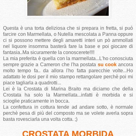
Questa è una torta deliziosa che si prepara in fretta, si può
farcire con Marmellata, o Nutella mescolata a Panna oppure
ci si possono mettere degli amaretti interi un pò ammollati
nel liquore insomma basterà fare la base e poi giocare di
fantasia..Ma sicuramente la conoscerete!!!!
La mia preferita è quella con la marmellata...L'ho conosciuta
sempre grazie a Cameron che l'ha postata
su cook
ancora
molto tempo fa.. da allora l'ho fatta parecchie volte...Ho
adattato le dosi per il mio stampo rettangolare perchè poi mi
piace tagliarla a quadrotti...
Lei è la Crostata di Marina Braito ma diciamo che della
Crostata ha solo la Marmellata...infatti è morbida e si
scioglie praticamente in bocca.
La confettura in cottura tende ad andare sotto, è normale
perchè pesa di più del composto ma se volete averla sopra
basta rovesciarla una volta cotta. ;)
CROSTATA MORBIDA