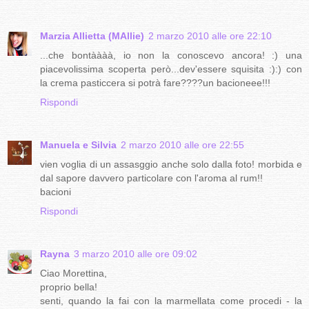
Marzia Allietta (MAllie)
2 marzo 2010 alle ore 22:10
...che bontàààà, io non la conoscevo ancora! :) una
piacevolissima scoperta però...dev'essere squisita :):) con
la crema pasticcera si potrà fare????un bacioneee!!!
Rispondi
Manuela e Silvia
2 marzo 2010 alle ore 22:55
vien voglia di un assasggio anche solo dalla foto! morbida e
dal sapore davvero particolare con l'aroma al rum!!
bacioni
Rispondi
Rayna
3 marzo 2010 alle ore 09:02
Ciao Morettina,
proprio bella!
senti, quando la fai con la marmellata come procedi - la