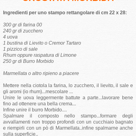
Ingredienti per uno stampo rettangolare di cm 22 x 28:
300 gr di farina 00
240 gr di zucchero
4 uova
1 bustina di Lievito o Cremor Tartaro
1 pizzico di sale
Rhum oppure raspatura di Limone
250 gr di Burro Morbido
Marmellata o altro ripieno a piacere
Mettere nella ciotola la farina, lo zucchero, il lievito, il sale e
gli aromi (io rhum)...mescolare ...
Unire le uova leggermente battute a parte...lavorare bene
fino ad ottenere una bella crema...
Infine unire il burro Morbido....
Spalmare il composto nello stampo...formare degli
avvallamenti non troppo profondi con un cucchiaio bagnato
e riempirli con un pò di Marmellata..infine spalmarne anche
sulla superficie..