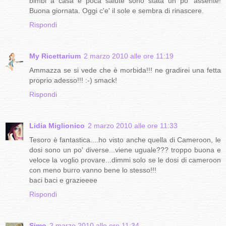
bimbi a casa e poca salute sono stata un po' assente!
Buona giornata. Oggi c'e' il sole e sembra di rinascere.
Rispondi
My Ricettarium
2 marzo 2010 alle ore 11:19
Ammazza se si vede che è morbida!!! ne gradirei una fetta
proprio adesso!!! :-) smack!
Rispondi
Lidia Miglionico
2 marzo 2010 alle ore 11:33
Tesoro è fantastica....ho visto anche quella di Cameroon, le
dosi sono un po' diverse...viene uguale??? troppo buona e
veloce la voglio provare...dimmi solo se le dosi di cameroon
con meno burro vanno bene lo stesso!!!
baci baci e grazieeee
Rispondi
Simo
2 marzo 2010 alle ore 11:34