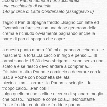
200ml di Panna Montata non zuccherata
una cucchiaiata di Nutella
140 gr circa di Latte Condensato (assaggiavo !!)
Taglio il Pan di Spagna freddo...Bagno con latte ed
Ovomaltina farcisco con una dose generosa della
crema e richiudo ovviamente bagnando anche la
parte di pan di spagna che copre...
a questo punto monto 200 ml di panna zuccherata...e
maschero la torta...la caccio in frigo e penso.....!!!!
ormai sono le 15.30 devo sbrigarmi...sono senza una
scatola e se riesco devo andare a comprarla....
Ok..Monto altra Panna e comincio a decorare con la
Sac à Poche con bocchetta stellata
piccina...ma.....orrore...la Panna si scioglie....fa
troppo caldo....Panico!!!!
tolgo quelle poche stelline e cerco di spianare meglio
che posso...incredibile come cola...!!!Nonostante
fruste fredde, contenitore freddo e panna