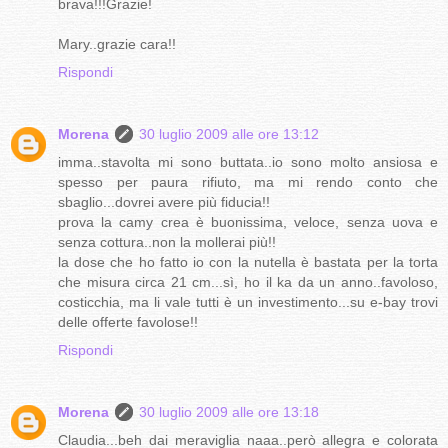
brava!!!Grazie!
Mary..grazie cara!!
Rispondi
Morena
30 luglio 2009 alle ore 13:12
imma..stavolta mi sono buttata..io sono molto ansiosa e
spesso per paura rifiuto, ma mi rendo conto che
sbaglio...dovrei avere più fiducia!!
prova la camy crea è buonissima, veloce, senza uova e
senza cottura..non la mollerai più!!
la dose che ho fatto io con la nutella è bastata per la torta
che misura circa 21 cm...sì, ho il ka da un anno..favoloso,
costicchia, ma li vale tutti è un investimento...su e-bay trovi
delle offerte favolose!!
Rispondi
Morena
30 luglio 2009 alle ore 13:18
Claudia...beh dai meraviglia naaa..però allegra e colorata