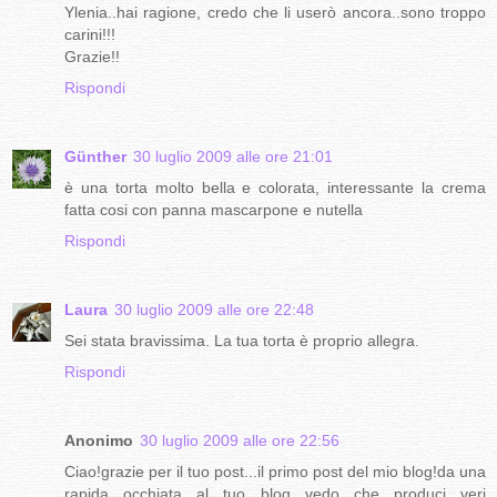
Ylenia..hai ragione, credo che li userò ancora..sono troppo
carini!!!
Grazie!!
Rispondi
Günther
30 luglio 2009 alle ore 21:01
è una torta molto bella e colorata, interessante la crema
fatta cosi con panna mascarpone e nutella
Rispondi
Laura
30 luglio 2009 alle ore 22:48
Sei stata bravissima. La tua torta è proprio allegra.
Rispondi
Anonimo
30 luglio 2009 alle ore 22:56
Ciao!grazie per il tuo post...il primo post del mio blog!da una
rapida occhiata al tuo blog vedo che produci veri