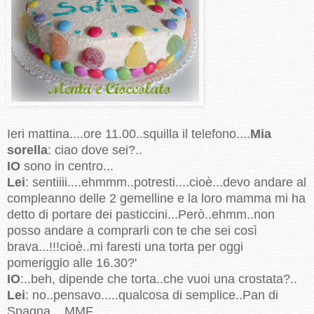
Ieri mattina....ore 11.00..squilla il telefono....
Mia
sorella
: ciao dove sei?..
IO
sono in centro...
Lei
: sentiiii....ehmmm..potresti....cioè...devo andare al
compleanno delle 2 gemelline e la loro mamma mi ha
detto di portare dei pasticcini...Però..ehmm..non
posso andare a comprarli con te che sei così
brava...!!!cioè..mi faresti una torta per oggi
pomeriggio alle 16.30?'
IO
:..beh, dipende che torta..che vuoi una crostata?..
Lei
: no..pensavo.....qualcosa di semplice..Pan di
Spagna....MMF...