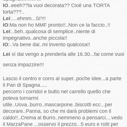
IO
..eeeh??la vuoi decorata?? Cioè una TORTA
torta???..
Lei
:....ehmm...SI'!!!
IO
:Ma non ho MMF pronto!!..Non ce la faccio..!!
Lei
:..beh..qualcosa di semplice..niente di
impegnativo..anche piccola!!
IO
:..Va bene dai..mi invento qualcosa!!
Lei
sì dai vengo a prenderla alle 16.30...fai come vuoi
senza impazzire!!!
Lascio il centro e corro al super..poche idee...a parte
il Pan di Spagna.....
percorro i corridoi e butto nel carrello quello che
poteva tornarmi
utile..Uova..burro..mascarpone..biscotti ecc...per
decorare..Panna, so che mi darà problemi con il
caldo!!..Crema al Burro..nemmeno a pensarci....vedo
il MarzaPane ...osservo il prezzo...5 euro e rotti per