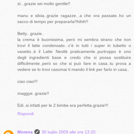
sì...grazie sei molto gentile!!
manu e silvia..grazie ragazze...a che ora passate..ho un
sacco di tempo per prepararla!!hihih!!
Betty...grazie..
la crema è buonissima, però mi sembra strano che non
trovi il latte condensato...c'è in tutti i super in tubetto o
vasetto..è il Latte Nestlè praticamente..purtroppo è uno
degli ingredienti base e credo che si possa sostituire
difficilmente..però so che si può fare in casa..tu prova a
vedere se lo trovi casomai ti mando il link per farlo in casa..
ciao ciao!!!
maggye..grazie!!
Edi..si infatti per le 2 bimbe era perfetta.grazie!!!
Rispondi
Morena
30 luglio 2009 alle ore 13:20