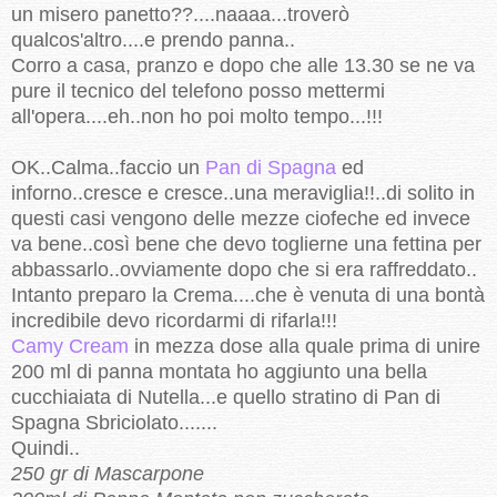
un misero panetto??....naaaa...troverò
qualcos'altro....e prendo panna..
Corro a casa, pranzo e dopo che alle 13.30 se ne va
pure il tecnico del telefono posso mettermi
all'opera....eh..non ho poi molto tempo...!!!
OK..Calma..faccio un
Pan di Spagna
ed
inforno..cresce e cresce..una meraviglia!!..di solito in
questi casi vengono delle mezze ciofeche ed invece
va bene..così bene che devo toglierne una fettina per
abbassarlo..ovviamente dopo che si era raffreddato..
Intanto preparo la Crema....che è venuta di una bontà
incredibile devo ricordarmi di rifarla!!!
Camy Cream
in mezza dose alla quale prima di unire
200 ml di panna montata ho aggiunto una bella
cucchiaiata di Nutella...e quello stratino di Pan di
Spagna Sbriciolato.......
Quindi..
250 gr di Mascarpone