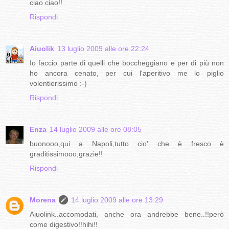
ciao ciao!!
Rispondi
Aiuolik
13 luglio 2009 alle ore 22:24
Io faccio parte di quelli che boccheggiano e per di più non
ho ancora cenato, per cui l'aperitivo me lo piglio
volentierissimo :-)
Rispondi
Enza
14 luglio 2009 alle ore 08:05
buonooo,qui a Napoli,tutto cio' che è fresco è
graditissimooo,grazie!!
Rispondi
Morena
14 luglio 2009 alle ore 13:29
Aiuolink..accomodati, anche ora andrebbe bene..!!però
come digestivo!!hihi!!