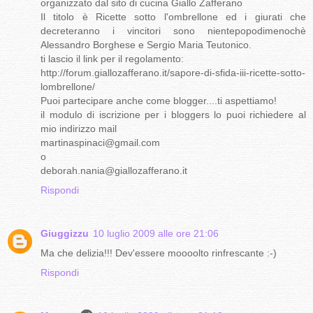
organizzato dal sito di cucina Giallo Zafferano
Il titolo è Ricette sotto l'ombrellone ed i giurati che
decreteranno i vincitori sono nientepopodimenochè
Alessandro Borghese e Sergio Maria Teutonico.
ti lascio il link per il regolamento:
http://forum.giallozafferano.it/sapore-di-sfida-iii-ricette-sotto-
lombrellone/
Puoi partecipare anche come blogger....ti aspettiamo!
il modulo di iscrizione per i bloggers lo puoi richiedere al
mio indirizzo mail
martinaspinaci@gmail.com
o
deborah.nania@giallozafferano.it
Rispondi
Giuggizzu
10 luglio 2009 alle ore 21:06
Ma che delizia!!! Dev'essere moooolto rinfrescante :-)
Rispondi