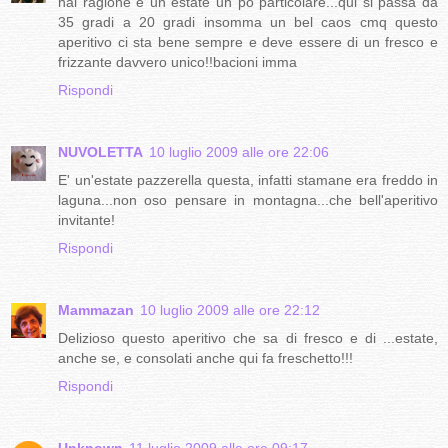
hai ragione è un estate un po particolare...qui si passa da
35 gradi a 20 gradi insomma un bel caos cmq questo
aperitivo ci sta bene sempre e deve essere di un fresco e
frizzante davvero unico!!bacioni imma
Rispondi
NUVOLETTA
10 luglio 2009 alle ore 22:06
E' un'estate pazzerella questa, infatti stamane era freddo in
laguna...non oso pensare in montagna...che bell'aperitivo
invitante!
Rispondi
Mammazan
10 luglio 2009 alle ore 22:12
Delizioso questo aperitivo che sa di fresco e di ...estate,
anche se, e consolati anche qui fa freschetto!!!
Rispondi
Unknown
11 luglio 2009 alle ore 09:17