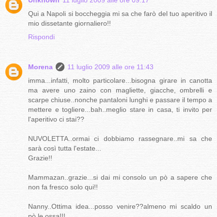
Qui a Napoli si boccheggia mi sa che farò del tuo aperitivo il
mio dissetante giornaliero!!
Rispondi
Morena
11 luglio 2009 alle ore 11:43
imma...infatti, molto particolare...bisogna girare in canotta
ma avere uno zaino con magliette, giacche, ombrelli e
scarpe chiuse..nonche pantaloni lunghi e passare il tempo a
mettere e togliere...bah..meglio stare in casa, ti invito per
l'aperitivo ci stai??
NUVOLETTA..ormai ci dobbiamo rassegnare..mi sa che
sarà così tutta l'estate...
Grazie!!
Mammazan..grazie...si dai mi consolo un pò a sapere che
non fa fresco solo qui!!
Nanny..Ottima idea...posso venire??almeno mi scaldo un
pò le ossa!!!