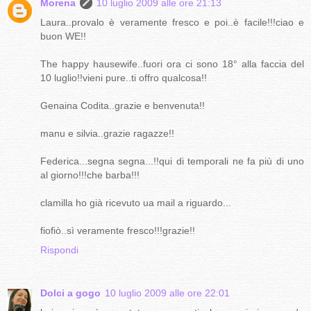
Morena
10 luglio 2009 alle ore 21:13
Laura..provalo è veramente fresco e poi..è facile!!!ciao e
buon WE!!
The happy hausewife..fuori ora ci sono 18° alla faccia del
10 luglio!!vieni pure..ti offro qualcosa!!
Genaina Codita..grazie e benvenuta!!
manu e silvia..grazie ragazze!!
Federica...segna segna...!!qui di temporali ne fa più di uno
al giorno!!!che barba!!!
clamilla ho già ricevuto ua mail a riguardo...
fiofiò..sì veramente fresco!!!grazie!!
Rispondi
Dolci a gogo
10 luglio 2009 alle ore 22:01