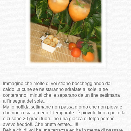
Immagino che molte di voi stiano boccheggiando dal
caldo...alcune se ne staranno sdraiate al sole, altre
conteranno i minuti che le separano da un fine settimana
all'insegna del sole...
Ma io no!!!da settimane non passa giorno che non piova e
che non ci sia almeno 1 temporale...è piovuto fino a poco fa,
e ci sono 20 gradi fuori...ho una giacca di felpa perchè
avevo freddo!!..Che brutta estate....!!!
Beh a chi di voi ha una terrazza ed ha in mente di passare