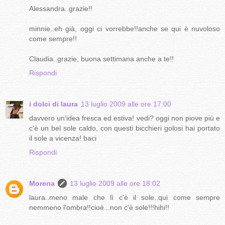
Alessandra..grazie!!
minnie..eh già, oggi ci vorrebbe!!anche se qui è nuvoloso
come sempre!!
Claudia..grazie, buona settimana anche a te!!
Rispondi
i dolci di laura
13 luglio 2009 alle ore 17:00
davvero un'idea fresca ed estiva! vedi? oggi non piove più e
c'è un bel sole caldo, con questi bicchieri golosi hai portato
il sole a vicenza! baci
Rispondi
Morena
13 luglio 2009 alle ore 18:02
laura..meno male che lì c'è il sole..qui come sempre
nemmeno l'ombra!!cioè...non c'è sole!!!hihi!!