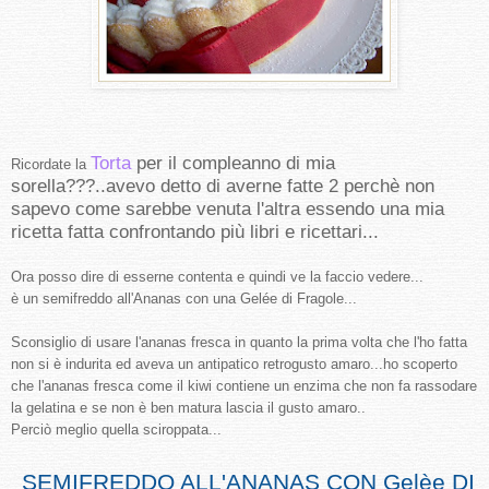
Torta
per il compleanno di mia
Ricordate la
sorella???..avevo detto di averne fatte 2 perchè non
sapevo come sarebbe venuta l'altra essendo una mia
ricetta fatta confrontando più libri e ricettari...
Ora posso dire di esserne contenta e quindi ve la faccio vedere...
è un semifreddo all'Ananas con una Gelée di Fragole...
Sconsiglio di usare l'ananas fresca in quanto la prima volta che l'ho fatta
non si è indurita ed aveva un antipatico retrogusto amaro...ho scoperto
che l'ananas fresca come il kiwi contiene un enzima che non fa rassodare
la gelatina e se non è ben matura lascia il gusto amaro..
Perciò meglio quella sciroppata...
SEMIFREDDO ALL'ANANAS CON Gelèe DI