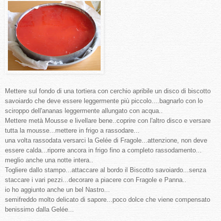
Mettere sul fondo di una tortiera con cerchio apribile un disco di biscotto
savoiardo che deve essere leggermente più piccolo....bagnarlo con lo
sciroppo dell'ananas leggermente allungato con acqua..
Mettere metà Mousse e livellare bene..coprire con l'altro disco e versare
tutta la mousse...mettere in frigo a rassodare...
una volta rassodata versarci la Gelée di Fragole...attenzione, non deve
essere calda...riporre ancora in frigo fino a completo rassodamento...
meglio anche una notte intera..
Togliere dallo stampo...attaccare al bordo il Biscotto savoiardo...senza
staccare i vari pezzi...decorare a piacere con Fragole e Panna..
io ho aggiunto anche un bel Nastro...
semifreddo molto delicato di sapore...poco dolce che viene compensato
benissimo dalla Gelée...