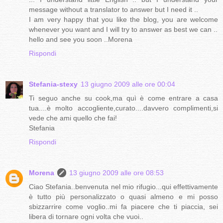
message without a translator to answer but I need it ..
I am very happy that you like the blog, you are welcome
whenever you want and I will try to answer as best we can ..
hello and see you soon ..Morena
Rispondi
Stefania-stexy
13 giugno 2009 alle ore 00:04
Ti seguo anche su cook,ma quì è come entrare a casa
tua....è molto accogliente,curato....davvero complimenti,si
vede che ami quello che fai!
Stefania
Rispondi
Morena
13 giugno 2009 alle ore 08:53
Ciao Stefania..benvenuta nel mio rifugio...qui effettivamente
è tutto più personalizzato o quasi almeno e mi posso
sbizzarrire come voglio..mi fa piacere che ti piaccia, sei
libera di tornare ogni volta che vuoi..