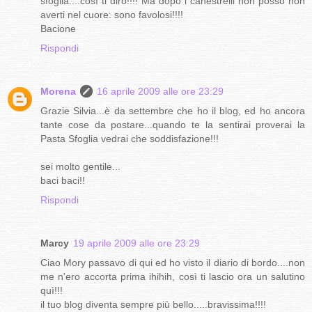
sfoglia....così ti dirò!!!! Ma dopo i canestrelli non posso non
averti nel cuore: sono favolosi!!!!
Bacione
Rispondi
Morena
16 aprile 2009 alle ore 23:29
Grazie Silvia...è da settembre che ho il blog, ed ho ancora
tante cose da postare...quando te la sentirai proverai la
Pasta Sfoglia vedrai che soddisfazione!!!
sei molto gentile...
baci baci!!
Rispondi
Marcy
19 aprile 2009 alle ore 23:29
Ciao Mory passavo di qui ed ho visto il diario di bordo....non
me n'ero accorta prima ihihih, così ti lascio ora un salutino
quì!!!
il tuo blog diventa sempre più bello.....bravissima!!!!