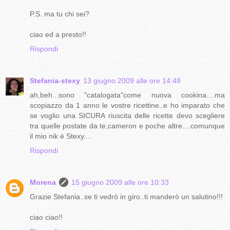
P.S. ma tu chi sei?
ciao ed a presto!!
Rispondi
Stefania-stexy
13 giugno 2009 alle ore 14:48
ah,beh...sono "catalogata"come nuova cookina....ma
scopiazzo da 1 anno le vostre ricettine..e ho imparato che
se voglio una SICURA riuscita delle ricette devo scegliere
tra quelle postate da te,cameron e poche altre....comunque
il mio nik è Stexy....
Rispondi
Morena
15 giugno 2009 alle ore 10:33
Grazie Stefania..se ti vedrò in giro..ti manderò un salutino!!!
ciao ciao!!