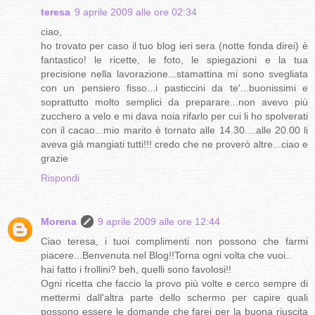
teresa
9 aprile 2009 alle ore 02:34
ciao,
ho trovato per caso il tuo blog ieri sera (notte fonda direi) è
fantastico! le ricette, le foto, le spiegazioni e la tua
precisione nella lavorazione...stamattina mi sono svegliata
con un pensiero fisso...i pasticcini da te'...buonissimi e
soprattutto molto semplici da preparare...non avevo più
zucchero a velo e mi dava noia rifarlo per cui li ho spolverati
con il cacao...mio marito è tornato alle 14.30....alle 20.00 li
aveva già mangiati tutti!!! credo che ne proverò altre...ciao e
grazie
Rispondi
Morena
9 aprile 2009 alle ore 12:44
Ciao teresa, i tuoi complimenti non possono che farmi
piacere...Benvenuta nel Blog!!Torna ogni volta che vuoi..
hai fatto i frollini? beh, quelli sono favolosi!!
Ogni ricetta che faccio la provo più volte e cerco sempre di
mettermi dall'altra parte dello schermo per capire quali
possono essere le domande che farei per la buona riuscita