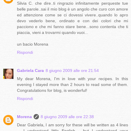
Silvia C. che dire..ti ringrazio infinitamente perqueste tue
belle parole..sai il mio blog è un angolo che curo con amore
ed attenzione come se ci dovessi vivere..quando lo apro
devo vederlo bene, ordinato e con dei colori che mi
pacciono e che mi fanno stare bene...sono contenta che ti
piaccia, vieni a trovarmi quando vuoi...
un bacio Morena
Rispondi
Gabriela Cara
8 giugno 2009 alle ore 21:54
My dear Morena, I'm in love with your recipes. In this
evening I stayed more than 2 hours to read some of them.
Congratulations for blog, is wonderful!
Rispondi
Morena
8 giugno 2009 alle ore 22:38
Dear Gabriela, I am sorry for these will be written as 4 lines
... I understand little English .. but I understand your