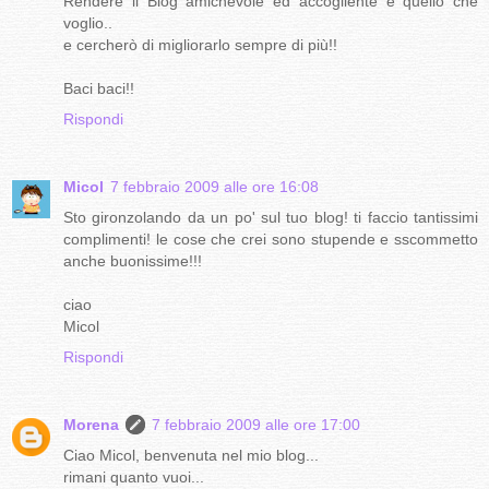
Rendere il Blog amichevole ed accogliente è quello che
voglio..
e cercherò di migliorarlo sempre di più!!
Baci baci!!
Rispondi
Micol
7 febbraio 2009 alle ore 16:08
Sto gironzolando da un po' sul tuo blog! ti faccio tantissimi
complimenti! le cose che crei sono stupende e sscommetto
anche buonissime!!!
ciao
Micol
Rispondi
Morena
7 febbraio 2009 alle ore 17:00
Ciao Micol, benvenuta nel mio blog...
rimani quanto vuoi...