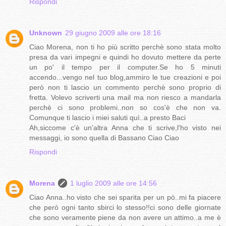
Rispondi
Unknown
29 giugno 2009 alle ore 18:16
Ciao Morena, non ti ho più scritto perchè sono stata molto
presa da vari impegni e quindi ho dovuto mettere da perte
un po' il tempo per il computer.Se ho 5 minuti
accendo...vengo nel tuo blog,ammiro le tue creazioni e poi
però non ti lascio un commento perchè sono proprio di
fretta. Volevo scriverti una mail ma non riesco a mandarla
perchè ci sono problemi..non so cos'è che non va.
Comunque ti lascio i miei saluti quì..a presto Baci
Ah,siccome c'è un'altra Anna che ti scrive,l'ho visto nei
messaggi, io sono quella di Bassano Ciao Ciao
Rispondi
Morena
1 luglio 2009 alle ore 14:56
Ciao Anna..ho visto che sei sparita per un pò..mi fa piacere
che però ogni tanto sbirci lo stesso!!ci sono delle giornate
che sono veramente piene da non avere un attimo..a me è