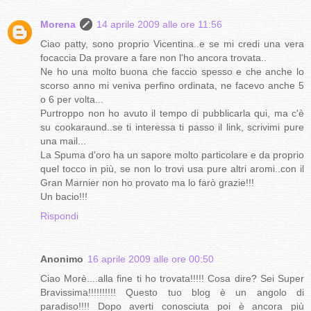
Morena
14 aprile 2009 alle ore 11:56
Ciao patty, sono proprio Vicentina..e se mi credi una vera
focaccia Da provare a fare non l'ho ancora trovata..
Ne ho una molto buona che faccio spesso e che anche lo
scorso anno mi veniva perfino ordinata, ne facevo anche 5
o 6 per volta...
Purtroppo non ho avuto il tempo di pubblicarla qui, ma c'è
su cookaraund..se ti interessa ti passo il link, scrivimi pure
una mail...
La Spuma d'oro ha un sapore molto particolare e da proprio
quel tocco in più, se non lo trovi usa pure altri aromi..con il
Gran Marnier non ho provato ma lo farò grazie!!!
Un bacio!!!
Rispondi
Anonimo
16 aprile 2009 alle ore 00:50
Ciao Morè....alla fine ti ho trovata!!!!! Cosa dire? Sei Super
Bravissima!!!!!!!!!! Questo tuo blog è un angolo di
paradiso!!!! Dopo averti conosciuta poi è ancora più