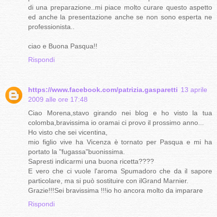
di una preparazione..mi piace molto curare questo aspetto
ed anche la presentazione anche se non sono esperta ne
professionista..
ciao e Buona Pasqua!!
Rispondi
https://www.facebook.com/patrizia.gasparetti
13 aprile
2009 alle ore 17:48
Ciao Morena,stavo girando nei blog e ho visto la tua
colomba,bravissima io oramai ci provo il prossimo anno...
Ho visto che sei vicentina,
mio figlio vive ha Vicenza è tornato per Pasqua e mi ha
portato la "fugassa"buonissima.
Sapresti indicarmi una buona ricetta????
E vero che ci vuole l'aroma Spumadoro che da il sapore
particolare, ma si può sostituire con ilGrand Marnier.
Grazie!!!Sei bravissima !!!io ho ancora molto da imparare
Rispondi