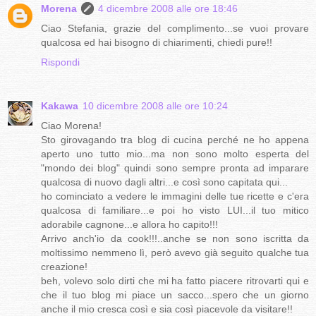
Morena
4 dicembre 2008 alle ore 18:46
Ciao Stefania, grazie del complimento...se vuoi provare
qualcosa ed hai bisogno di chiarimenti, chiedi pure!!
Rispondi
Kakawa
10 dicembre 2008 alle ore 10:24
Ciao Morena!
Sto girovagando tra blog di cucina perché ne ho appena
aperto uno tutto mio...ma non sono molto esperta del
"mondo dei blog" quindi sono sempre pronta ad imparare
qualcosa di nuovo dagli altri...e così sono capitata qui...
ho cominciato a vedere le immagini delle tue ricette e c'era
qualcosa di familiare...e poi ho visto LUI...il tuo mitico
adorabile cagnone...e allora ho capito!!!
Arrivo anch'io da cook!!!..anche se non sono iscritta da
moltissimo nemmeno lì, però avevo già seguito qualche tua
creazione!
beh, volevo solo dirti che mi ha fatto piacere ritrovarti qui e
che il tuo blog mi piace un sacco...spero che un giorno
anche il mio cresca così e sia così piacevole da visitare!!