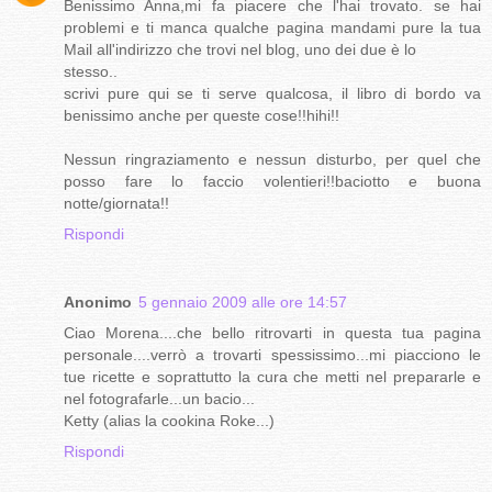
Benissimo Anna,mi fa piacere che l'hai trovato. se hai
problemi e ti manca qualche pagina mandami pure la tua
Mail all'indirizzo che trovi nel blog, uno dei due è lo
stesso..
scrivi pure qui se ti serve qualcosa, il libro di bordo va
benissimo anche per queste cose!!hihi!!
Nessun ringraziamento e nessun disturbo, per quel che
posso fare lo faccio volentieri!!baciotto e buona
notte/giornata!!
Rispondi
Anonimo
5 gennaio 2009 alle ore 14:57
Ciao Morena....che bello ritrovarti in questa tua pagina
personale....verrò a trovarti spessissimo...mi piacciono le
tue ricette e soprattutto la cura che metti nel prepararle e
nel fotografarle...un bacio...
Ketty (alias la cookina Roke...)
Rispondi