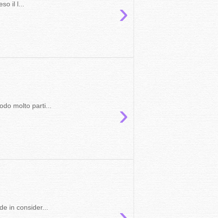
›
 il l...
›
do molto parti...
›
in consider...