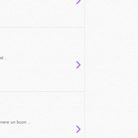
›
t...
›
nere un buon ...