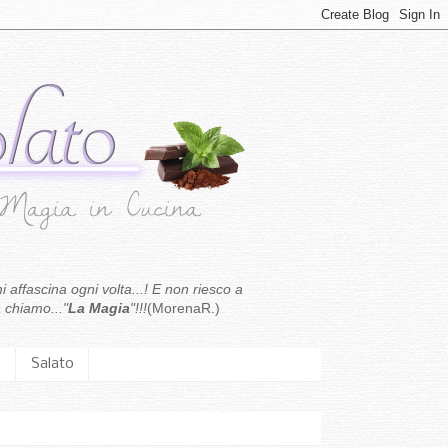
i affascina ogni volta...! E non riesco a
 chiamo..."
La Magia
"!!!
(MorenaR.)
.
Salato