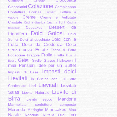
Cioccolata
Ciambelle
Ciliegie
Colazione
Cioccolatini
Compleanno
Confettura
Cookies
Cornetti
Cottura a
Creme
Creme e Vellutate
vapore
Crostate
Cucina light
Cucina dietetica
Cucina
Dessert da
Cupcakes
regionale
Dolci Golosi
frigorifero
Dolci
Dolci con la
Soffici
Dolci al cucchiaio
frutta
Dolci da Credenza
Dolci
senza uova
Estate
Farina di Farro
Frolla
Focaccine
Fragole
Frutta
Frutti di
Gelati
I
Glasse
Girelle
Halloween
Bosco
miei Pensieri
Idee per un Buffet
Impasti dolci
Impasti di Base
Lievitati
In Cucina con Lui
Latte
Lievitati
Lievitati
Libri
Condensato
Lievito di
Salati
Lievito Naturale
Birra
Mandorle
Lievito secco
Marmellate confetture composte
Merenda
Mini-cakes
Meringhe
Mou
Natale
Nocciole
Nutella
Olio EVO