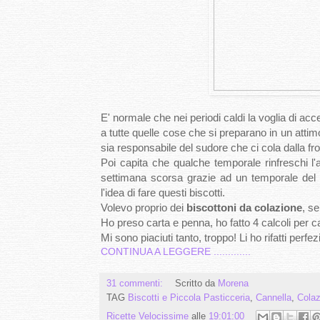
E' normale che nei periodi caldi la voglia di acc
a tutte quelle cose che si preparano in un att
sia responsabile del sudore che ci cola dalla fro
Poi capita che qualche temporale rinfreschi l'a
settimana scorsa grazie ad un temporale del 
l'idea di fare questi biscotti.
Volevo proprio dei
biscottoni da colazione
, se
Ho preso carta e penna, ho fatto 4 calcoli per ca
Mi sono piaciuti tanto, troppo! Li ho rifatti perf
CONTINUA A LEGGERE .............
31 commenti:
Scritto da
Morena
TAG
Biscotti e Piccola Pasticceria
,
Cannella
,
Colaz
Ricette Velocissime
alle
19:01:00