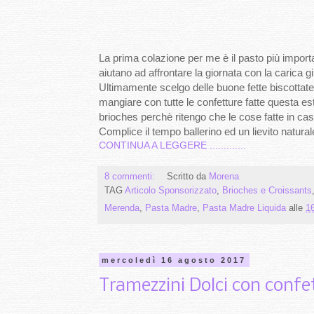
La prima colazione per me è il pasto più important
aiutano ad affrontare la giornata con la carica g
Ultimamente scelgo delle buone fette biscottate 
mangiare con tutte le confetture fatte questa esta
brioches perchè ritengo che le cose fatte in ca
Complice il tempo ballerino ed un lievito natural
CONTINUA A LEGGERE .............
8 commenti:
Scritto da
Morena
TAG
Articolo Sponsorizzato
,
Brioches e Croissants
Merenda
,
Pasta Madre
,
Pasta Madre Liquida
alle
1
mercoledì 16 agosto 2017
Tramezzini Dolci con confet