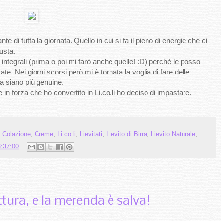
e di tutta la giornata. Quello in cui si fa il pieno di energie che ci
iusta.
integrali (prima o poi mi farò anche quelle! :D) perchè le posso
te. Nei giorni scorsi però mi è tornata la voglia di fare delle
sa siano più genuine.
e in forza che ho convertito in Li.co.li ho deciso di impastare.
,
Colazione
,
Creme
,
Li.co.li
,
Lievitati
,
Lievito di Birra
,
Lievito Naturale
,
6:37:00
tura, e la merenda è salva!