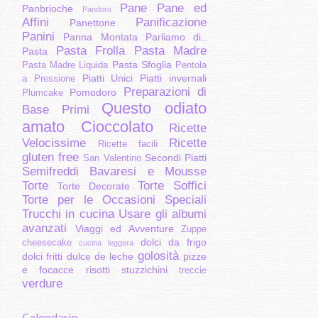
Pane
Pane ed
Panbrioche
Pandoro
Affini
Panificazione
Panettone
Panini
Panna Montata
Parliamo di..
Pasta Frolla
Pasta Madre
Pasta
Pasta Sfoglia
Pasta Madre Liquida
Pentola
Piatti Unici
Piatti invernali
a Pressione
Preparazioni di
Pomodoro
Plumcake
Questo odiato
Base
Primi
amato Cioccolato
Ricette
Velocissime
Ricette
Ricette facili
gluten free
Secondi Piatti
San Valentino
Semifreddi Bavaresi e Mousse
Torte
Torte Soffici
Torte Decorate
Torte per le Occasioni Speciali
Trucchi in cucina
Usare gli albumi
avanzati
Viaggi ed Avventure
Zuppe
dolci da frigo
cheesecake
cucina leggera
golosità
dolci fritti
dulce de leche
pizze
e focacce
risotti
stuzzichini
treccie
verdure